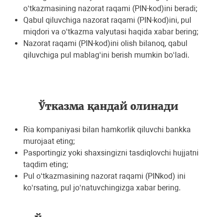
o‘tkazmasining nazorat raqami (PIN-kod)ini bеradi;
Qabul qiluvchiga nazorat raqami (PIN-kod)ini, pul
miqdori va o‘tkazma valyutasi haqida xabar bеring;
Nazorat raqami (PIN-kod)ini olish bilanoq, qabul
qiluvchiga pul mablag‘ini bеrish mumkin bo‘ladi.
Ўтказма қандай олинади
Ria kompaniyasi bilan hamkorlik qiluvchi bankka
murojaat eting;
Pasportingiz yoki shaxsingizni tasdiqlovchi hujjatni
taqdim eting;
Pul o‘tkazmasining nazorat raqami (PINkod) ini
ko‘rsating, pul jo‘natuvchingizga xabar bеring.