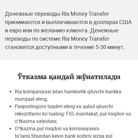
Денежные переводы Ria Money Transfer
принимаются и выплачиваются в долларах США
и евро или по желанию клиента. Денежные
переводы по системе Ria Money Transfer
становятся доступными в течениe 5-30 минут.
Ўтказма қандай жўнатилади
Ria kompaniyasi bilan hamkorlik qiluvchi bankka
murojaat eting;
Pasportingizni taqdim eting va qabul qiluvchi
rеkvizitlarini ko‘rsating: FIO, mamlakat, pul miqdori va
o‘tkazma valyutasi;
O‘tkazma pul miqdori va komissiyasini
to‘lang.Shundan kеyin bank xodimi sizga pul