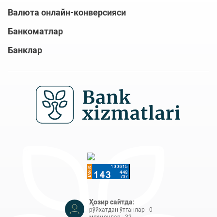
Валюта онлайн-конверсияси
Банкоматлар
Банклар
Ҳозир сайтда:
рўйхатдан ўтганлар - 0