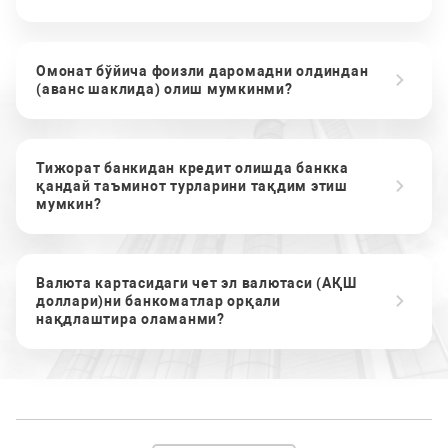
Омонат бўйича фоизли даромадни олдиндан
(аванс шаклида) олиш мумкинми?
Тижорат банкидан кредит олишда банкка
қандай таъминот турларини тақдим этиш
мумкин?
Валюта картасидаги чет эл валютаси (АҚШ
доллари)ни банкоматлар орқали
нақдлаштира оламанми?