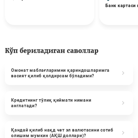
Банк картаси
Кўп бериладиган саволлар
Омонат маблағларимни қариндошларимга
васият қилиб қолдирсам бўладими?
Кредитнинг тўлиқ қиймати нимани
англатади?
Қандай қилиб нақд чет эл валютасини сотиб
олишим мумкин (АҚШ доллари)?