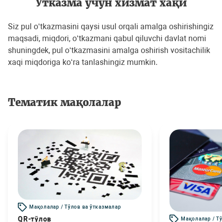
Ўтказма учун хизмат хақи
Siz pul o‘tkazmasini qaysi usul orqali amalga oshirishingiz
maqsadi, miqdori, o‘tkazmani qabul qiluvchi davlat nomi
shuningdek, pul o‘tkazmasini amalga oshirish vositachilik
xaqi miqdoriga ko‘ra tanlashingiz mumkin.
Тематик мақолалар
Мақолалар / Тўлов ва ўтказмалар
QR-тўлов
Мақолалар / Т