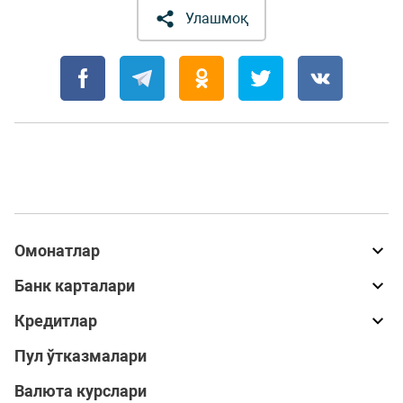
Улашмоқ
Омонатлар
Банк карталари
Кредитлар
Пул ўтказмалари
Валюта курслари