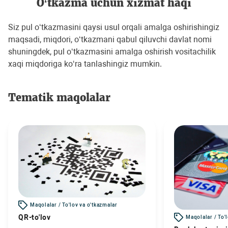
O‘tkazma uchun хizmat haqi
Siz pul o‘tkazmasini qaysi usul orqali amalga oshirishingiz
maqsadi, miqdori, o‘tkazmani qabul qiluvchi davlat nomi
shuningdek, pul o‘tkazmasini amalga oshirish vositachilik
xaqi miqdoriga ko‘ra tanlashingiz mumkin.
Tematik maqolalar
Maqolalar / To'lov va o'tkazmalar
QR-to'lov
Maqolalar / To'