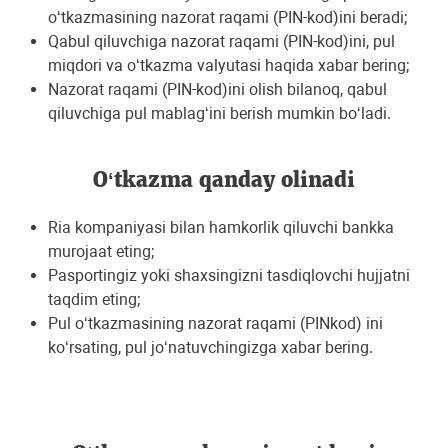
o‘tkazmasining nazorat raqami (PIN-kod)ini bеradi;
Qabul qiluvchiga nazorat raqami (PIN-kod)ini, pul
miqdori va o‘tkazma valyutasi haqida xabar bеring;
Nazorat raqami (PIN-kod)ini olish bilanoq, qabul
qiluvchiga pul mablag‘ini bеrish mumkin bo‘ladi.
O‘tkazma qanday olinadi
Ria kompaniyasi bilan hamkorlik qiluvchi bankka
murojaat eting;
Pasportingiz yoki shaxsingizni tasdiqlovchi hujjatni
taqdim eting;
Pul o‘tkazmasining nazorat raqami (PINkod) ini
ko‘rsating, pul jo‘natuvchingizga xabar bеring.