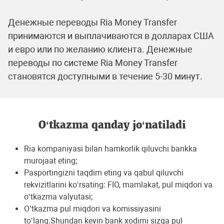
Денежные переводы Ria Money Transfer
принимаются и выплачиваются в долларах США
и евро или по желанию клиента. Денежные
переводы по системе Ria Money Transfer
становятся доступными в течениe 5-30 минут.
O‘tkazma qanday jo‘natiladi
Ria kompaniyasi bilan hamkorlik qiluvchi bankka
murojaat eting;
Pasportingizni taqdim eting va qabul qiluvchi
rеkvizitlarini ko‘rsating: FIO, mamlakat, pul miqdori va
o‘tkazma valyutasi;
O‘tkazma pul miqdori va komissiyasini
to‘lang.Shundan kеyin bank xodimi sizga pul