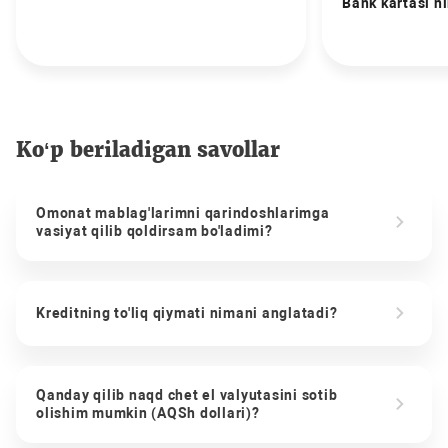
Bank kartasi n
Ko‘p beriladigan savollar
Omonat mablag'larimni qarindoshlarimga
vasiyat qilib qoldirsam bo'ladimi?
Kreditning to'liq qiymati nimani anglatadi?
Qanday qilib naqd chet el valyutasini sotib
olishim mumkin (AQSh dollari)?