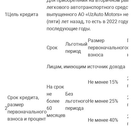
Для приобретения на вторичном рынк
легкового автотранспортного средств
1
Цель кредита
выпущенного АО «UzAuto Motors» не б
(пяти) лет назад, то есть в 2022 году и
последующие годы.
Размер
Пр
Льготный
Срок
первоначального
ст
период
взноса
кр
Лицам, имеющим источник дохода
24
Не менее 15%
го
На срок
не
Без
Срок кредита,
23
более
льготного
Не менее 25%
размер
го
2
60
периода
первоначального
месяцев
23
взноса и процент
Не менее 40%
го