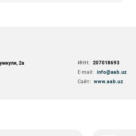
ИНН:
207018693
умкули, 2а
E-mail:
info@aab.uz
Сайт:
www.aab.uz