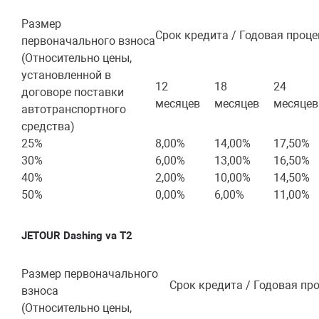
Размер
Срок кредита / Годовая проце
первоначального взноса
(Относительно цены,
установленной в
12
18
24
договоре поставки
месяцев
месяцев
месяцев
автотранспортного
средства)
25%
8,00%
14,00%
17,50%
30%
6,00%
13,00%
16,50%
40%
2,00%
10,00%
14,50%
50%
0,00%
6,00%
11,00%
JETOUR Dashing va T2
Размер первоначального
Срок кредита / Годовая пр
взноса
(Относительно цены,