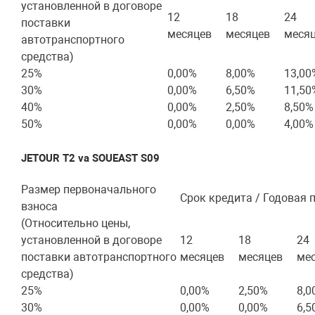
установленной в договоре
12
18
24
поставки
месяцев
месяцев
меся
автотранспортного
средства)
25%
0,00%
8,00%
13,00
30%
0,00%
6,50%
11,50
40%
0,00%
2,50%
8,50%
50%
0,00%
0,00%
4,00%
JETOUR T2 va SOUEAST S09
Размер первоначального
Срок кредита / Годовая 
взноса
(Относительно цены,
установленной в договоре
12
18
24
поставки автотранспортного
месяцев
месяцев
ме
средства)
25%
0,00%
2,50%
8,0
30%
0,00%
0,00%
6,5