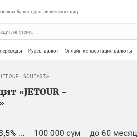
еских банков для физических лиц
переводы
Курсы валют
Онлайн-конвертация валюты
«JETOUR - SOUEAST»
дит «JETOUR -
»
,5% ...
100 000 сум
до 60 меся