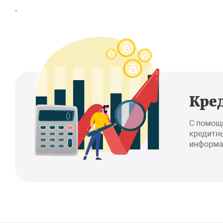
-
Кре
С помощ
кредитны
информа