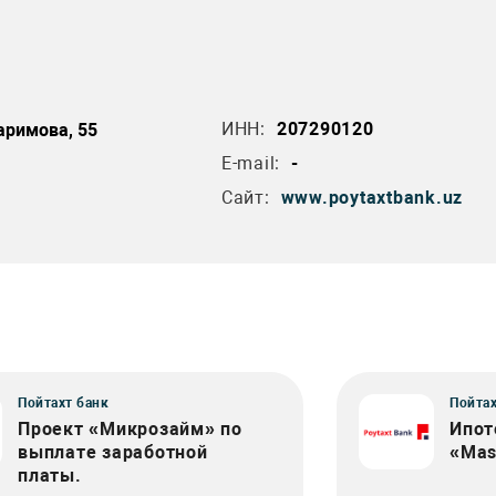
ИНН:
207290120
аримова, 55
E-mail:
-
Сайт:
www.poytaxtbank.uz
Пойтахт банк
Пойтах
Проект «Микрозайм» по
Ипот
выплате заработной
«Mas
платы.