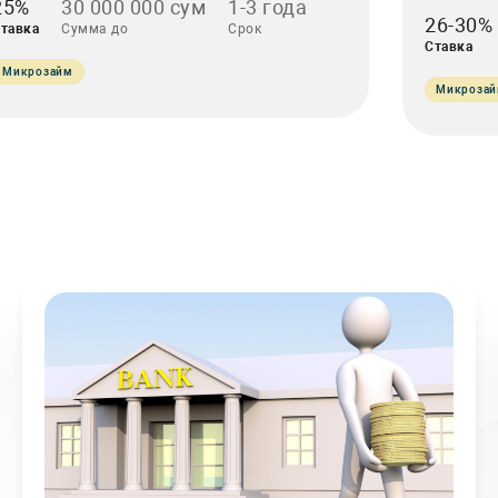
25%
30 000 000 сум
1-3 года
26-30%
тавка
Сумма до
Срок
Ставка
Микрозайм
Микроза