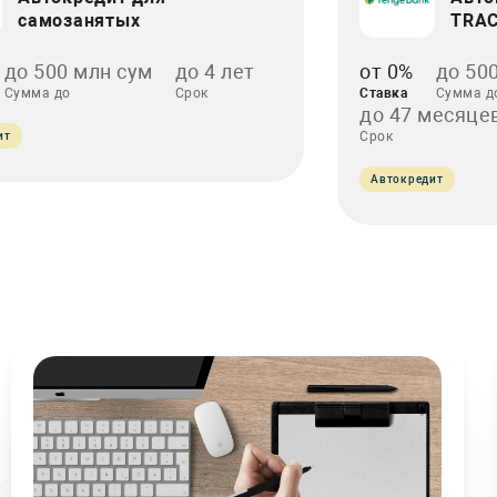
самозанятых
TRAC
до 500 млн сум
до 4 лет
от 0%
до 50
Сумма до
Срок
Ставка
Сумма д
до 47 месяце
Срок
ит
Автокредит