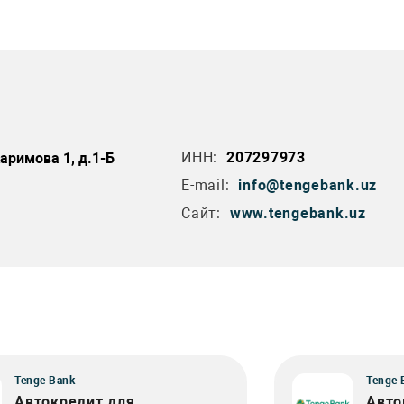
ИНН:
207297973
Каримова 1, д.1-Б
E-mail:
info@tengebank.uz
Сайт:
www.tengebank.uz
Tenge Bank
Tenge 
Автокредит для
Авто