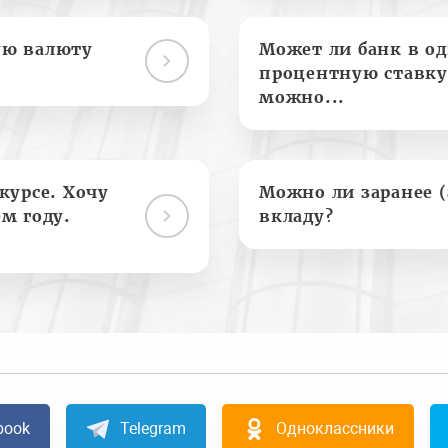
ую валюту
Может ли банк в о
процентную ставку
можно...
курсе. Хочу
Можно ли заранее 
м году.
вкладу?
book
Telegram
Одноклассники