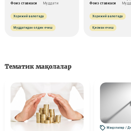
Фоиз ставкаси
Муддати
Фоиз ставкаси
Мудд
Хорижий валютада
Хорижий валютада
Муддатидан олдин ечиш
Қисман ечиш
Тематик мақолалар
Мақолалар / Д