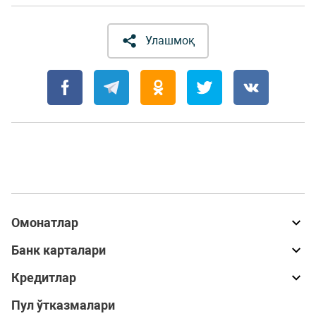
Улашмоқ
Омонатлар
Банк карталари
Кредитлар
Пул ўтказмалари