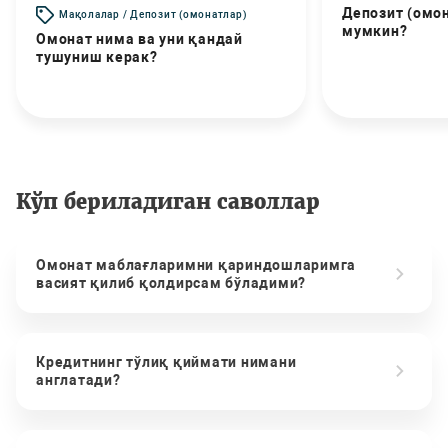
Депозит (омо
Мақолалар / Депозит (омонатлар)
мумкин?
Омонат нима ва уни қандай
тушуниш керак?
Кўп бериладиган саволлар
Омонат маблағларимни қариндошларимга
васият қилиб қолдирсам бўладими?
Кредитнинг тўлиқ қиймати нимани
англатади?