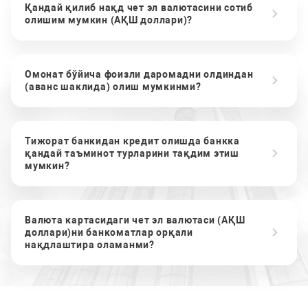
Қандай қилиб нақд чет эл валютасини сотиб
олишим мумкин (АҚШ доллари)?
Омонат бўйича фоизли даромадни олдиндан
(аванс шаклида) олиш мумкинми?
Тижорат банкидан кредит олишда банкка
қандай таъминот турларини тақдим этиш
мумкин?
Валюта картасидаги чет эл валютаси (АҚШ
доллари)ни банкоматлар орқали
нақдлаштира оламанми?