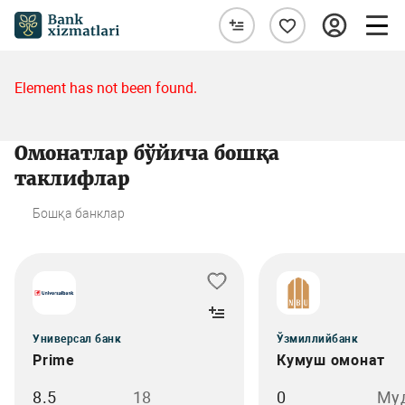
Element has not been found.
Омонатлар бўйича бошқа
таклифлар
Бошқа банклар
Универсал банк
Ўзмиллийбанк
Prime
Кумуш омонат
8.5
18
0
Му