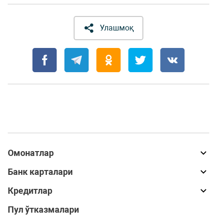
Улашмоқ
Омонатлар
Банк карталари
Кредитлар
Пул ўтказмалари