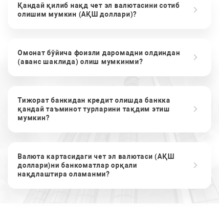
Қандай қилиб нақд чет эл валютасини сотиб
олишим мумкин (АҚШ доллари)?
Омонат бўйича фоизли даромадни олдиндан
(аванс шаклида) олиш мумкинми?
Тижорат банкидан кредит олишда банкка
қандай таъминот турларини тақдим этиш
мумкин?
Валюта картасидаги чет эл валютаси (АҚШ
доллари)ни банкоматлар орқали
нақдлаштира оламанми?