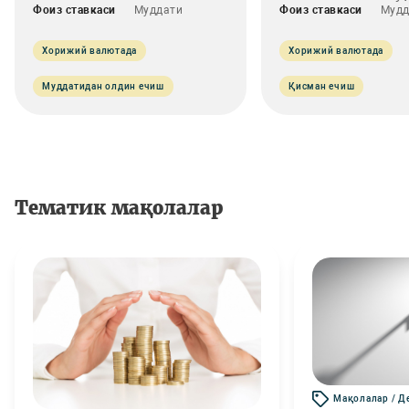
Фоиз ставкаси
Муддати
Фоиз ставкаси
Мудд
Хорижий валютада
Хорижий валютада
Муддатидан олдин ечиш
Қисман ечиш
Тематик мақолалар
Мақолалар / Д