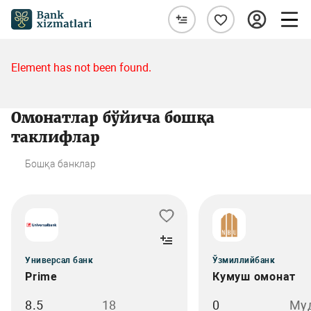
Element has not been found.
Омонатлар бўйича бошқа
таклифлар
Бошқа банклар
Универсал банк
Ўзмиллийбанк
Prime
Кумуш омонат
8.5
18
0
Му