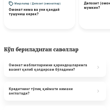
Депозит (омо
Мақолалар / Депозит (омонатлар)
мумкин?
Омонат нима ва уни қандай
тушуниш керак?
Кўп бериладиган саволлар
Омонат маблағларимни қариндошларимга
васият қилиб қолдирсам бўладими?
Кредитнинг тўлиқ қиймати нимани
англатади?