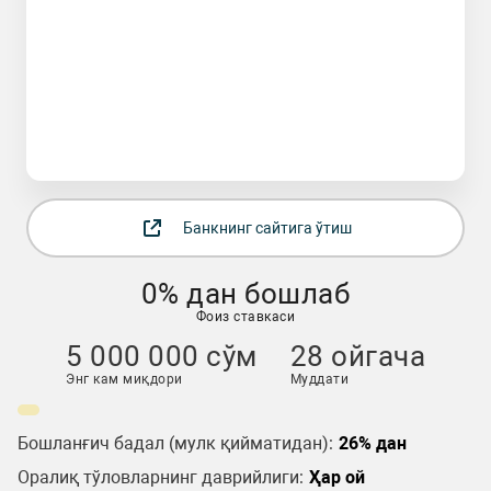
Банкнинг сайтига ўтиш
0% дан бошлаб
Фоиз ставкаси
5 000 000 сўм
28 ойгача
Энг кам миқдори
Муддати
Бошланғич бадал (мулк қийматидан):
26% дан
Оралиқ тўловларнинг даврийлиги:
Ҳар ой