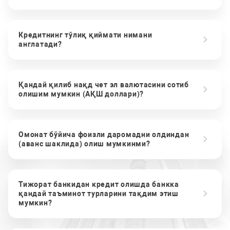
Кредитнинг тўлиқ қиймати нимани
англатади?
Қандай қилиб нақд чет эл валютасини сотиб
олишим мумкин (АҚШ доллари)?
Омонат бўйича фоизли даромадни олдиндан
(аванс шаклида) олиш мумкинми?
Тижорат банкидан кредит олишда банкка
қандай таъминот турларини тақдим этиш
мумкин?