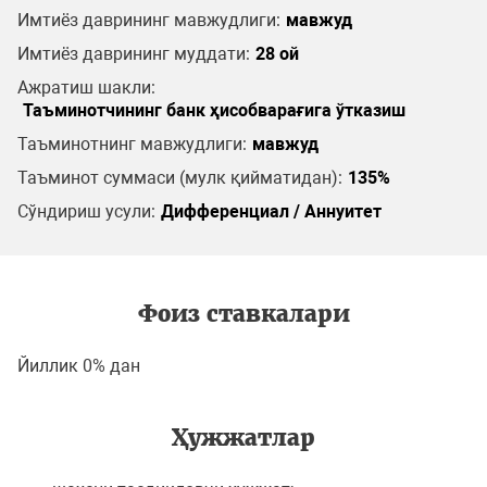
Имтиёз даврининг мавжудлиги:
мавжуд
Имтиёз даврининг муддати:
28 ой
Ажратиш шакли:
Таъминотчининг банк ҳисобварағига ўтказиш
Таъминотнинг мавжудлиги:
мавжуд
Таъминот суммаси (мулк қийматидан):
135%
Сўндириш усули:
Дифференциал / Аннуитет
Фоиз ставкалари
Йиллик 0% дан
Ҳужжатлар