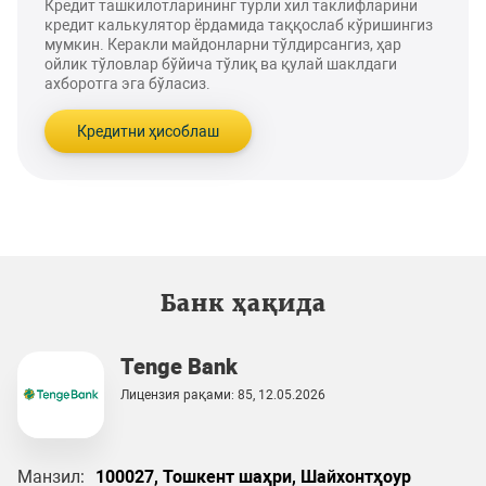
Кредит ташкилотларининг турли хил таклифларини
кредит калькулятор ёрдамида таққослаб кўришингиз
мумкин. Керакли майдонларни тўлдирсангиз, ҳар
ойлик тўловлар бўйича тўлиқ ва қулай шаклдаги
ахборотга эга бўласиз.
Кредитни ҳисоблаш
Банк ҳақида
Tenge Bank
Лицензия рақами: 85, 12.05.2026
Манзил:
100027, Тошкент шаҳри, Шайхонтҳоур