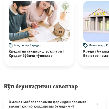
Мақолалар / Кредит
Мақолалар / К
Кредитни сўндириш усуллари |
Кредит бу маж
Кредит бўйича тўловлар
ёки эҳсон эма
Кўп бериладиган саволлар
Омонат маблағларимни қариндошларимга
васият қилиб қолдирсам бўладими?