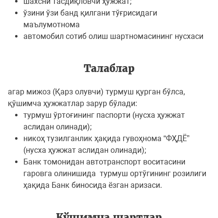
шахсни тасдиқловчи ҳужжат;
ўзини ўзи банд қилгани тўғрисидаги
маълумотнома
автомобил сотиб олиш шартномасининг нусхаси
Талаблар
агар мижоз (Қарз олувчи) турмуш қурган бўлса,
қўшимча ҳужжатлар зарур бўлади:
турмуш ўртоғининг паспорти (нусха ҳужжат
аслидан олинади);
никоҳ тузилганлик ҳақида гувоҳнома “ФҲДЁ”
(нусха ҳужжат аслидан олинади);
Банк томонидан автотранспорт воситасини
гаровга олинишида турмуш ортўгининг розилиги
ҳақида Банк биносида ёзган аризаси.
Қўшимча шартлар