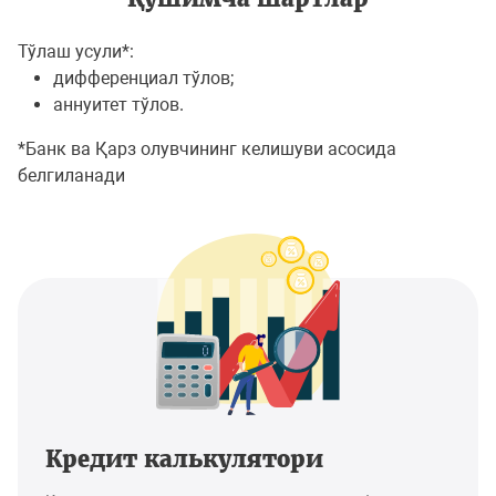
Тўлаш усули*:
дифференциал тўлов;
аннуитет тўлов.
*Банк ва Қарз олувчининг келишуви асосида
белгиланади
Кредит калькулятори