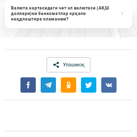
Валюта картасидаги чет эл валютаси (АҚШ
доллари)ни банкоматлар орқали
нақдлаштира оламанми?
Улашмоқ