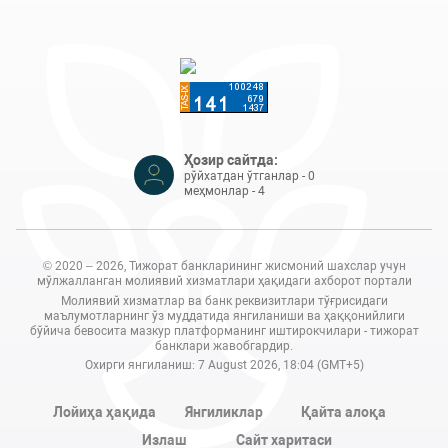
Ҳозир сайтда:
рўйхатдан ўтганлар - 0
меҳмонлар - 4
© 2020 – 2026, Тижорат банкларининг жисмоний шахслар учун
мўлжалланган молиявий хизматлари ҳақидаги ахборот портали
Молиявий хизматлар ва банк реквизитлари тўғрисидаги
маълумотларнинг ўз муддатида янгиланиши ва ҳаққонийлиги
бўйича бевосита мазкур платформанинг иштирокчилари - тижорат
банклари жавобгардир.
Охирги янгиланиш: 7 August 2026, 18:04 (GMT+5)
Лойиҳа ҳақида
Янгиликлар
Қайта алоқа
Излаш
Сайт харитаси