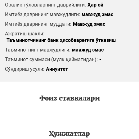
Оралиқ тўловларнинг даврийлиги:
Ҳар ой
Имтиёз даврининг мавжудлиги:
мавжуд эмас
Имтиёз даврининг муддати:
Мавжуд эмас
Ажратиш шакли:
Таъминотчининг банк ҳисобварағига ўтказиш
Таъминотнинг мавжудлиги:
мавжуд эмас
Таъминот суммаси (мулк қийматидан):
-
Сўндириш усули:
Аннуитет
Фоиз ставкалари
-
Ҳужжатлар