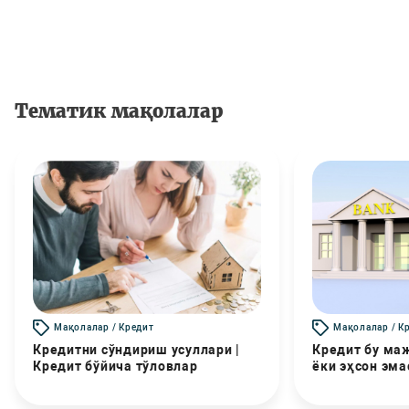
Тематик мақолалар
Мақолалар / Кредит
Мақолалар / К
Кредитни сўндириш усуллари |
Кредит бу маж
Кредит бўйича тўловлар
ёки эҳсон эма