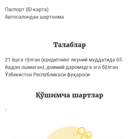
Паспорт (ID-карта)
Автосалондан шартнома
Талаблар
21 ёшга тўлган (кредитнинг якуний муддатида 65
ёшдан ошмаган), доимий даромадга эга бўлган
Ўзбекистон Республикаси фуқароси
Қўшимча шартлар
-