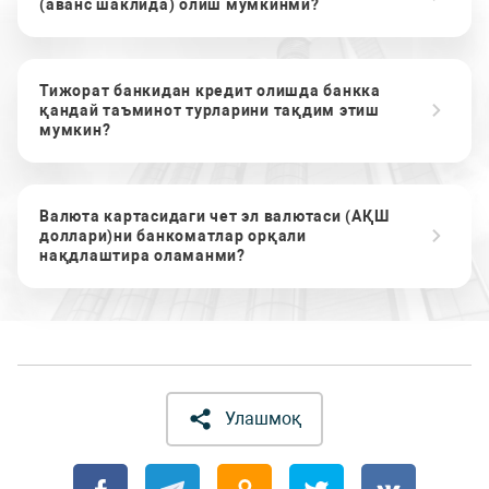
(аванс шаклида) олиш мумкинми?
Тижорат банкидан кредит олишда банкка
қандай таъминот турларини тақдим этиш
мумкин?
Валюта картасидаги чет эл валютаси (АҚШ
доллари)ни банкоматлар орқали
нақдлаштира оламанми?
Улашмоқ