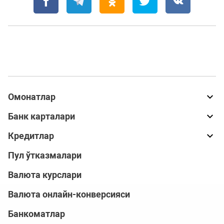
Омонатлар
Банк карталари
Кредитлар
Пул ўтказмалари
Валюта курслари
Валюта онлайн-конверсияси
Банкоматлар