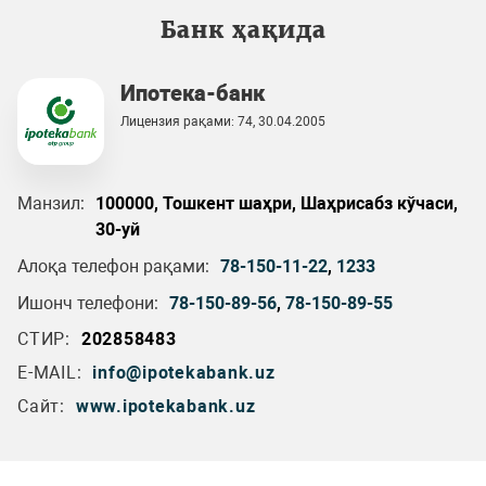
Банк ҳақида
Ипотека-банк
Лицензия рақами: 74, 30.04.2005
Манзил:
100000, Тошкент шаҳри, Шаҳрисабз кўчаси,
30-уй
Алоқа телефон рақами:
78-150-11-22
,
1233
Ишонч телефони:
78-150-89-56
,
78-150-89-55
СТИР:
202858483
E-MAIL:
info@ipotekabank.uz
Сайт:
www.ipotekabank.uz