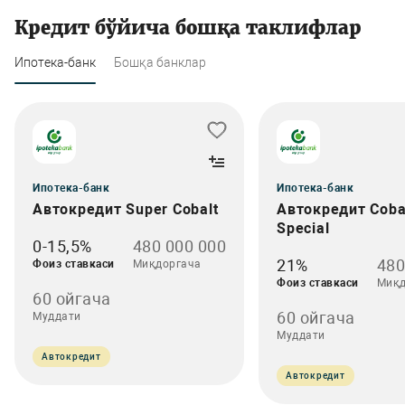
Кредит бўйича бошқа таклифлар
Ипотека-банк
Бошқа банклар
Ипотека-банк
Ипотека-банк
Автокредит Super Cobalt
Автокредит Coba
Special
0-15,5%
480 000 000
21%
480
Фоиз ставкаси
Миқдоргача
Фоиз ставкаси
Миқд
60 ойгача
60 ойгача
Муддати
Муддати
Автокредит
Автокредит