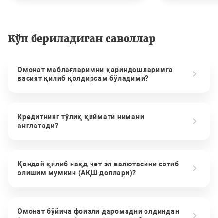
Кўп бериладиган саволлар
Омонат маблағларимни қариндошларимга
васият қилиб қолдирсам бўладими?
Кредитнинг тўлиқ қиймати нимани
англатади?
Қандай қилиб нақд чет эл валютасини сотиб
олишим мумкин (АҚШ доллари)?
Омонат бўйича фоизли даромадни олдиндан