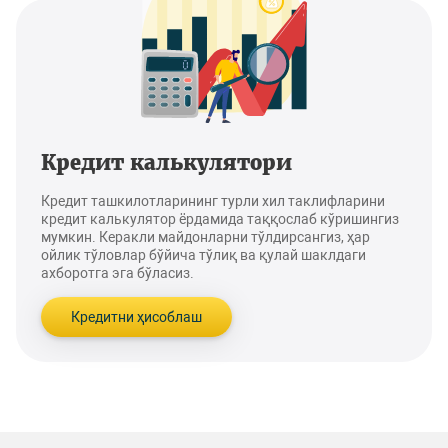
Кредит калькулятори
Кредит ташкилотларининг турли хил таклифларини
кредит калькулятор ёрдамида таққослаб кўришингиз
мумкин. Керакли майдонларни тўлдирсангиз, ҳар
ойлик тўловлар бўйича тўлиқ ва қулай шаклдаги
ахборотга эга бўласиз.
Кредитни ҳисоблаш