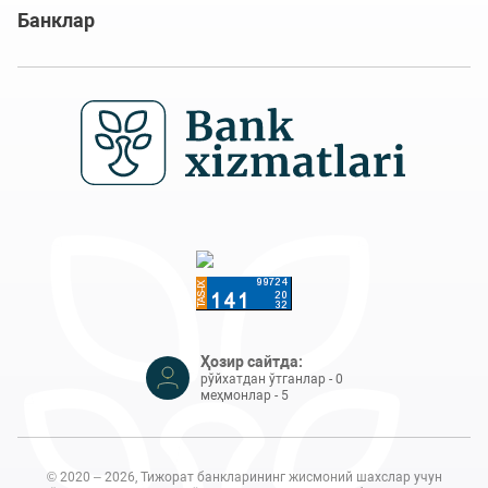
Банклар
Ҳозир сайтда:
рўйхатдан ўтганлар - 0
меҳмонлар - 5
© 2020 – 2026, Тижорат банкларининг жисмоний шахслар учун