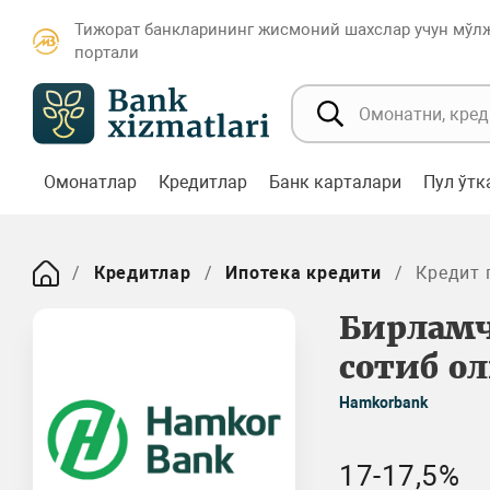
Тижорат банкларининг жисмоний шахслар учун мўл
портали
Омонатлар
Кредитлар
Банк карталари
Пул ўт
Кредитлар
Ипотека кредити
Кредит 
Бирламч
сотиб о
Hamkorbank
17-17,5%