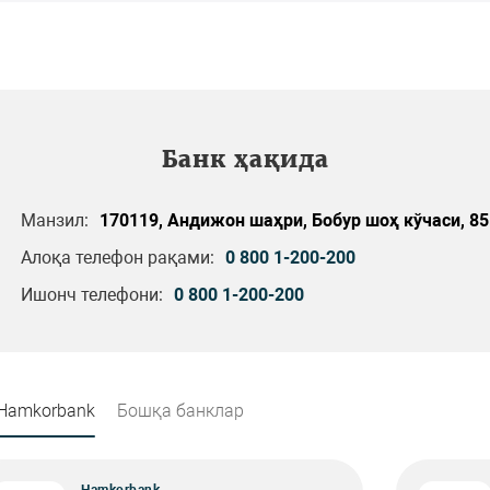
Банк ҳақида
Манзил:
170119, Андижон шаҳри, Бобур шоҳ кўчаси, 85
Алоқа телефон рақами:
0 800 1-200-200
Ишонч телефони:
0 800 1-200-200
Hamkorbank
Бошқа банклар