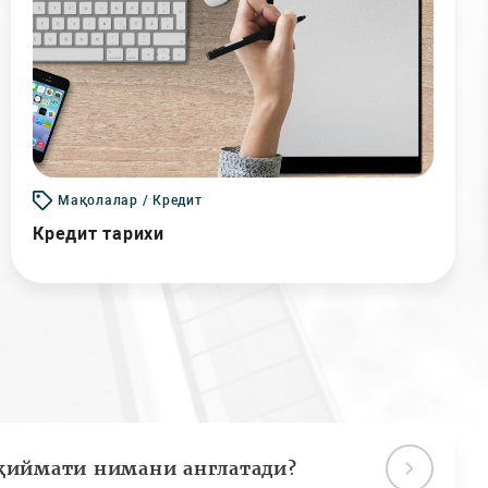
Мақолалар / Кредит
Кредит тарихи
қиймати нимани англатади?