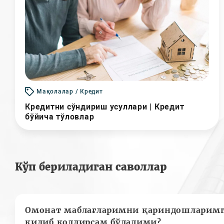
Мақолалар / Кредит
Кредитни сўндириш усуллари | Кредит
бўйича тўловлар
Кўп бериладиган саволлар
Омонат маблағларимни қариндошларимг
қилиб қолдирсам бўладими?