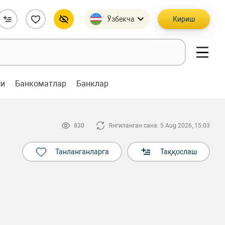
Ўзбекча
Кириш
си
Банкоматлар
Банклар
830
Янгиланган сана: 5 Aug 2026, 15:03
Танланганларга
Таққослаш