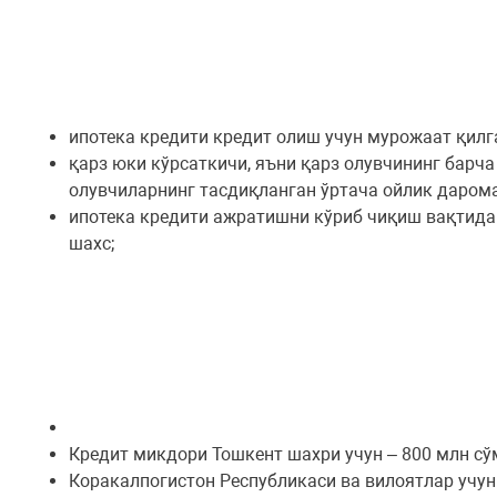
ипотека кредити кредит олиш учун мурожаат қилг
қарз юки кўрсаткичи, яъни қарз олувчининг барч
олувчиларнинг тасдиқланган ўртача ойлик даром
ипотека кредити ажратишни кўриб чиқиш вақтида
шахс;
Кредит микдори Тошкент шахри учун – 800 млн сў
Коракалпогистон Республикаси ва вилоятлар учун