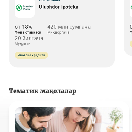
Hamkorbank
Ulushdor ipoteka
от 18%
420 млн сумгача
Фоиз ставкаси
Миқдоргача
Ф
20 йилгача
Муддати
Ипотека кредити
Тематик мақолалар