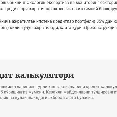
Бош банкнинг Экологик экспертиза ва мониторинг сектори
ка кредитлари ажратишда экологик ва ижтимоий бошқару
ўйича ажратилган ипотека кредитлар портфели) 35% дан к
нт) қилиш учун ажратилади, қайта қуриш (реконструкция
дит калькулятори
ташкилотларининг турли хил таклифларини кредит кальку
б кўришингиз мумкин. Керакли майдонларни тўлдирсангиз
ўлиқ ва қулай шаклдаги ахборотга эга бўласиз.