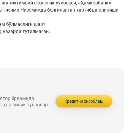
нинг ижтимоий-екологик хулосаси, «Ҳамкорбанк»
в тизими Низоми»да белгиланган тартибда олиниши
ам бўлмаслиги шарт.
) назарда тутилмаган.
лятор ёрдамида
Кредитни ҳисоблаш
, ҳар ойлик тўловлар