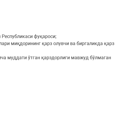
н Республикаси фуқароси;
лари миқдорининг қарз олувчи ва биргаликда қарз
ича муддати ўтган қарздорлиги мавжуд бўлмаган