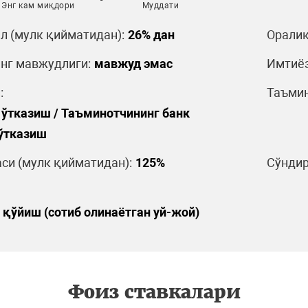
Энг кам миқдори
Муддати
л (мулк қийматидан):
26% дан
Оралиқ
нг мавжудлиги:
мавжуд эмас
Имтиёз
:
Таъмин
 ўтказиш / Таъминотчининг банк
 ўтказиш
си (мулк қийматидан):
125%
Сўндир
 қўйиш (сотиб олинаётган уй-жой)
Фоиз ставкалари