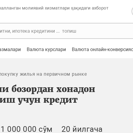
жалланган молиявий хизматлари ҳақидаги ахборот
казмалари
Валюта курслари
Валюта онлайн-конверсия
покупку жилья на первичном рынке
и бозордан хонадон
лиш учун кредит
1 000 000 сўм
20 йилгача