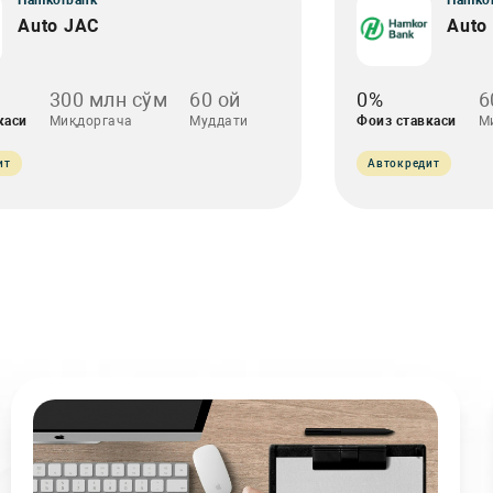
Hamkorbank
Hamko
Auto JAC
Auto 
300 млн сўм
60 ой
0%
6
каси
Миқдоргача
Муддати
Фоиз ставкаси
М
ит
Автокредит