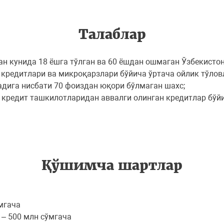
Талаблар
ан кунида 18 ёшга тўлган ва 60 ёшдан ошмаган Ўзбекисто
а кредитлари ва микроқарзлари бўйича ўртача ойлик тўлов
адига нисбати 70 фоиздан юқори бўлмаган шахс;
 кредит ташкилотларидан аввалги олинган кредитлар бўй
Қўшимча шартлар
мгача
 – 500 млн сўмгача