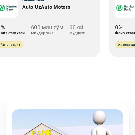
Hamkorbank
Auto UzAuto Motors
0%
600 млн сўм
60 ой
0%
оиз ставкаси
Миқдоргача
Муддати
Фоиз став
Автокредит
Автокред