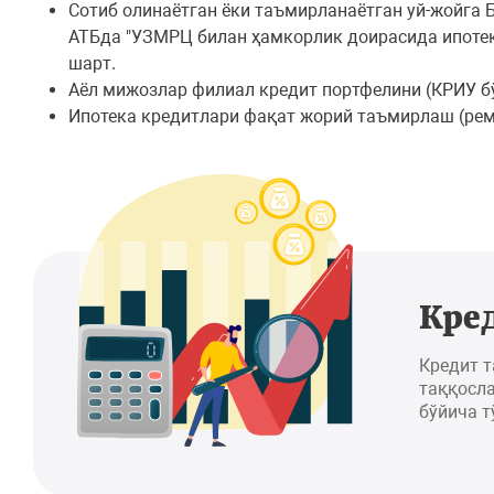
Сотиб олинаётган ёки таъмирланаётган уй-жойга 
АТБда "УЗМРЦ билан ҳамкорлик доирасида ипоте
шарт.
Аёл мижозлар филиал кредит портфелини (КРИУ б
Ипотека кредитлари фақат жорий таъмирлаш (ремо
Кре
Кредит 
таққосла
бўйича т