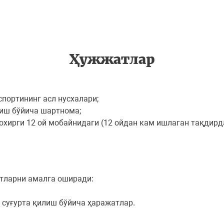
Ҳужжатлар
спортининг асл нусхалари;
лиш бўйича шартнома;
 охирги 12 ой мобайнидаги (12 ойдан кам ишлаган тақдир
тларни амалга оширади:
 суғурта қилиш бўйича ҳаражатлар.