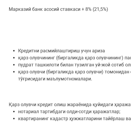
Марказий банк асосий ставкаси + 8% (21,5%)
Кредитни расмийлаштириш учун ариза
қарз олувчининг (биргаликда қарз олувчининг) па
пудрат ташкилоти билан тузилган уй-жой сотиб о
қарз олувчи (биргаликда қарз олувчи) томонидан
тўғрисидаги маълумотномалари.
Қарз олувчи кредит олиш жараёнида қуйидаги ҳаража
нотариал тартибдаги олди-сотди ҳаражатлар;
квартиранинг кадастр ҳужжатларини тайёрлаш ва