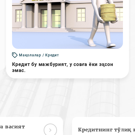
Мақолалар / Кредит
Кредит бу мажбурият, у совға ёки эҳсон
эмас.
а васият
Кредитнинг тўлиқ 