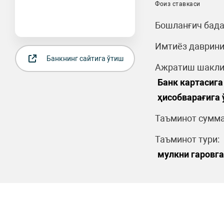
Фоиз ставкаси
Бошланғич бада
Имтиёз даврини
Банкнинг сайтига ўтиш
Ажратиш шакли
Банк картасига
ҳисобварағига
Таъминот сумма
Таъминот тури:
мулкни гаровга