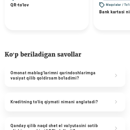
QR-to'lov
Maqolalar / To'
Bank kartasi n
Ko‘p beriladigan savollar
Omonat mablag'larimni qarindoshlarimga
vasiyat qilib qoldirsam bo'ladimi?
Kreditning to'liq qiymati nimani anglatadi?
Qanday qilib naqd chet el valyutasini sotib