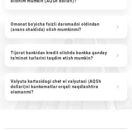
olishim mumkin (AQSh dollari)?
Omonat bo'yicha foizli daromadni oldindan
(avans shaklida) olish mumkinmi?
Tijorat bankidan kredit olishda bankka qanday
ta'minot turlarini taqdim etish mumkin?
Valyuta kartasidagi chet el valyutasi (AQSh
dollari)ni bankomatlar orqali naqdlashtira
olamanmi?