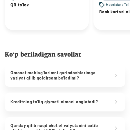
QR-to'lov
Maqolalar / To'
Bank kartasi n
Ko‘p beriladigan savollar
Omonat mablag'larimni qarindoshlarimga
vasiyat qilib qoldirsam bo'ladimi?
Kreditning to'liq qiymati nimani anglatadi?
Qanday qilib naqd chet el valyutasini sotib