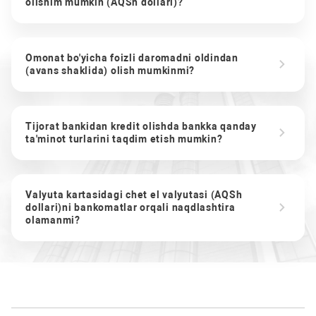
olishim mumkin (AQSh dollari)?
Omonat bo'yicha foizli daromadni oldindan
(avans shaklida) olish mumkinmi?
Tijorat bankidan kredit olishda bankka qanday
ta'minot turlarini taqdim etish mumkin?
Valyuta kartasidagi chet el valyutasi (AQSh
dollari)ni bankomatlar orqali naqdlashtira
olamanmi?