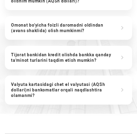
olishim mumkin (AQSh dollari)?
Omonat bo'yicha foizli daromadni oldindan
(avans shaklida) olish mumkinmi?
Tijorat bankidan kredit olishda bankka qanday
ta'minot turlarini taqdim etish mumkin?
Valyuta kartasidagi chet el valyutasi (AQSh
dollari)ni bankomatlar orqali naqdlashtira
olamanmi?