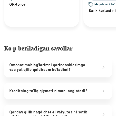
QR-to'lov
Maqolalar / To'
Bank kartasi n
Ko‘p beriladigan savollar
Omonat mablag'larimni qarindoshlarimga
vasiyat qilib qoldirsam bo'ladimi?
Kreditning to'liq qiymati nimani anglatadi?
Qanday qilib naqd chet el valyutasini sotib