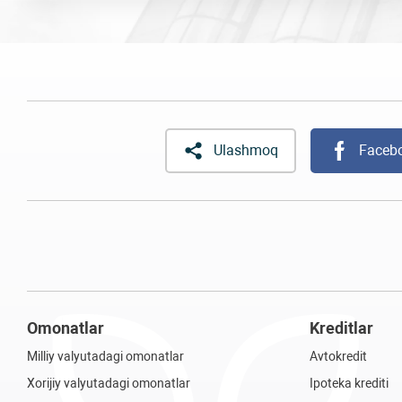
Ulashmoq
Faceb
Omonatlar
Kreditlar
Milliy valyutadagi omonatlar
Avtokredit
Xorijiy valyutadagi omonatlar
Ipoteka krediti