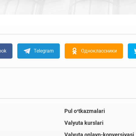
ook
Telegram
Одноклассники
Pul o‘tkazmalari
Valyuta kurslari
Valyuta onlayn-konversiyasi