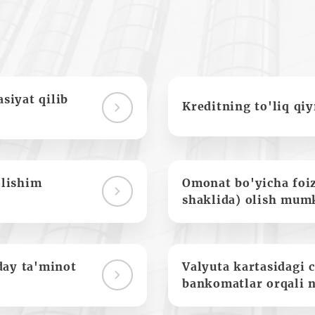
siyat qilib
Kreditning to'liq qi
olishim
Omonat bo'yicha foi
shaklida) olish mum
day ta'minot
Valyuta kartasidagi c
bankomatlar orqali 