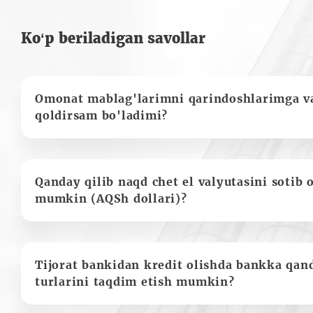
Ko‘p beriladigan savollar
Omonat mablag'larimni qarindoshlarimga va
qoldirsam bo'ladimi?
Qanday qilib naqd chet el valyutasini sotib 
mumkin (AQSh dollari)?
Tijorat bankidan kredit olishda bankka qan
turlarini taqdim etish mumkin?