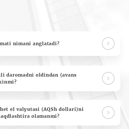
ymati nimani anglatadi?
zli daromadni oldindan (avans
kinmi?
het el valyutasi (AQSh dollari)ni
naqdlashtira olamanmi?