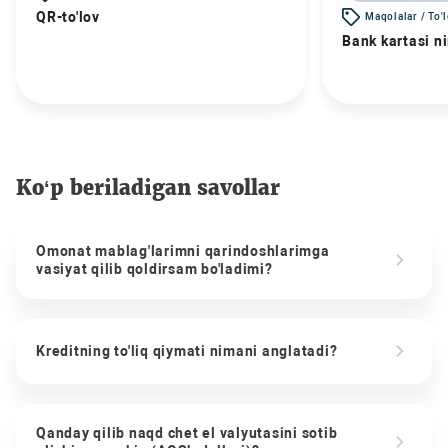
QR-to'lov
Maqolalar / To'
Bank kartasi n
Ko‘p beriladigan savollar
Omonat mablag'larimni qarindoshlarimga
vasiyat qilib qoldirsam bo'ladimi?
Kreditning to'liq qiymati nimani anglatadi?
Qanday qilib naqd chet el valyutasini sotib