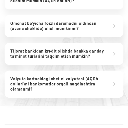
olishim mumkin (AQSh dollari)?
Omonat bo'yicha foizli daromadni oldindan
(avans shaklida) olish mumkinmi?
Tijorat bankidan kredit olishda bankka qanday
ta'minot turlarini taqdim etish mumkin?
Valyuta kartasidagi chet el valyutasi (AQSh
dollari)ni bankomatlar orqali naqdlashtira
olamanmi?