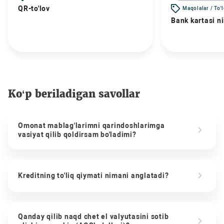
QR-to'lov
Maqolalar / To'
Bank kartasi n
Ko‘p beriladigan savollar
Omonat mablag'larimni qarindoshlarimga
vasiyat qilib qoldirsam bo'ladimi?
Kreditning to'liq qiymati nimani anglatadi?
Qanday qilib naqd chet el valyutasini sotib