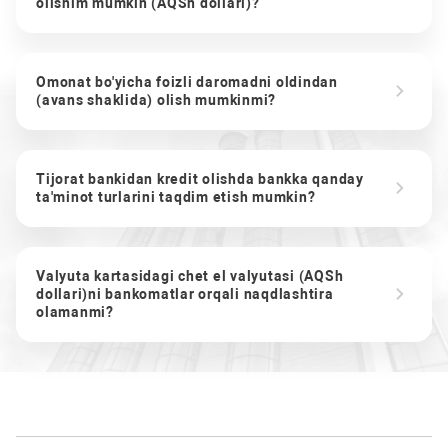
olishim mumkin (AQSh dollari)?
Omonat bo'yicha foizli daromadni oldindan
(avans shaklida) olish mumkinmi?
Tijorat bankidan kredit olishda bankka qanday
ta'minot turlarini taqdim etish mumkin?
Valyuta kartasidagi chet el valyutasi (AQSh
dollari)ni bankomatlar orqali naqdlashtira
olamanmi?