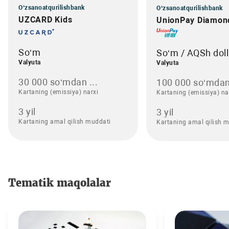
O‘zsanoatqurilishbank
O‘zsanoatqurilishbank
UZCARD Kids
UnionPay Diamon
So‘m
So‘m / AQSh doll
Valyuta
Valyuta
30 000 so‘mdan ...
100 000 so‘mdan
Kartaning (emissiya) narxi
Kartaning (emissiya) na
3 yil
3 yil
Kartaning amal qilish muddati
Kartaning amal qilish 
Tematik maqolalar