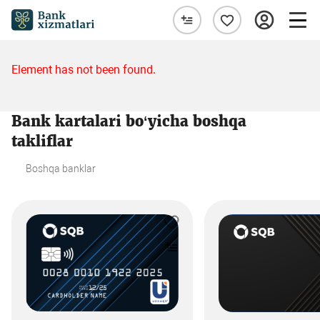
Element has not been found.
Bank kartalari bo‘yicha boshqa
takliflar
Boshqa banklar