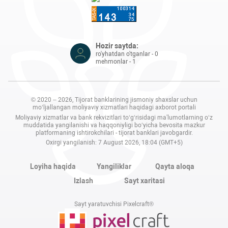
Hozir saytda:
ro'yhatdan o'tganlar - 0
mehmonlar - 1
© 2020 – 2026, Tijorat banklarining jismoniy shaxslar uchun
mo‘ljallangan moliyaviy xizmatlari haqidagi axborot portali
Moliyaviy xizmatlar va bank rekvizitlari to‘g‘risidagi ma'lumotlarning o‘z
muddatida yangilanishi va haqqoniyligi bo‘yicha bevosita mazkur
platformaning ishtirokchilari - tijorat banklari javobgardir.
Oxirgi yangilanish: 7 August 2026, 18:04 (GMT+5)
Loyiha haqida
Yangiliklar
Qayta aloqa
Izlash
Sayt xaritasi
Sayt yaratuvchisi Pixelcraft®