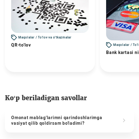
Maqolalar / To'lov va o'tkazmalar
QR-to'lov
Maqolalar / To'
Bank kartasi n
Ko‘p beriladigan savollar
Omonat mablag'larimni qarindoshlarimga
vasiyat qilib qoldirsam bo'ladimi?