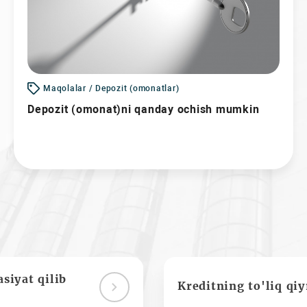
Maqolalar / Depozit (omonatlar)
Depozit (omonat)ni qanday ochish mumkin
siyat qilib
Kreditning to'liq qi