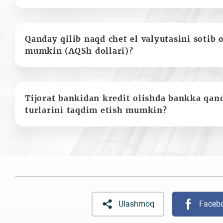
Qanday qilib naqd chet el valyutasini sotib 
mumkin (AQSh dollari)?
Tijorat bankidan kredit olishda bankka qan
turlarini taqdim etish mumkin?
Ulashmoq
Faceb