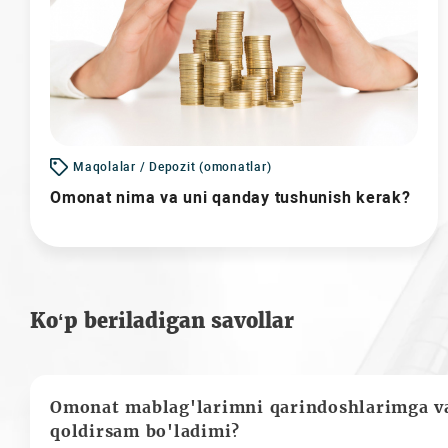
Maqolalar / Depozit (omonatlar)
Omonat nima va uni qanday tushunish kerak?
Ko‘p beriladigan savollar
Omonat mablag'larimni qarindoshlarimga va
qoldirsam bo'ladimi?