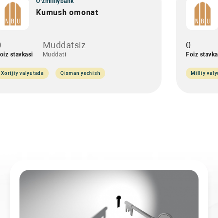
O‘zmilliybank
Kumush omonat
0
Muddatsiz
0
oiz stavkasi
Muddati
Foiz stavka
Xorijiy valyutada
Qisman yechish
Milliy val