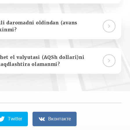
zli daromadni oldindan (avans
kinmi?
het el valyutasi (AQSh dollari)ni
naqdlashtira olamanmi?
Twitter
Вконтакте