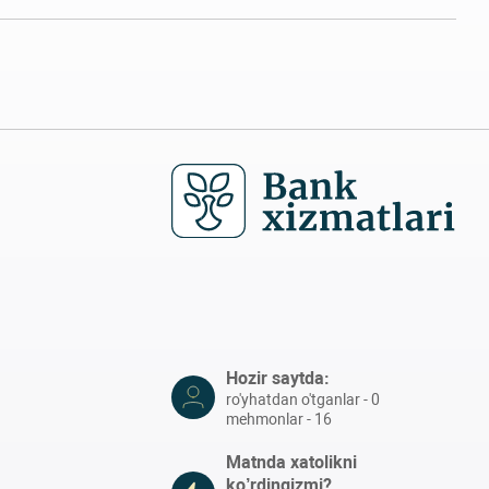
Hozir saytda:
ro'yhatdan o'tganlar - 0
mehmonlar - 16
Matnda xatolikni
ko’rdingizmi?