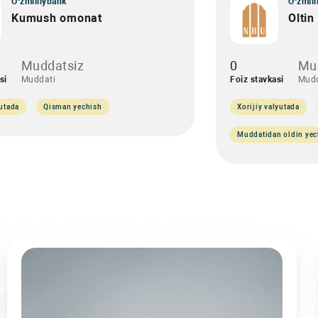
O‘zmilliybank
O‘zmill
Kumush omonat
Olti
Muddatsiz
0
Mu
si
Muddati
Foiz stavkasi
Mudd
yutada
Qisman yechish
Xorijiy valyutada
Muddatidan oldin yec