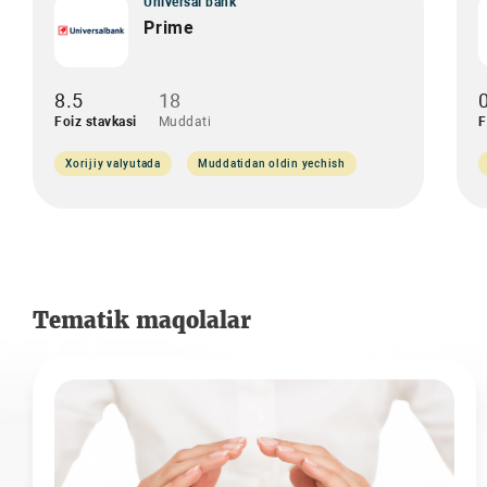
Universal bank
Prime
8.5
18
Foiz stavkasi
Muddati
F
Xorijiy valyutada
Muddatidan oldin yechish
Tematik maqolalar