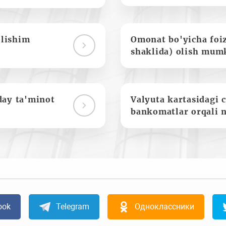
olishim
Omonat bo'yicha foi
shaklida) olish mum
day ta'minot
Valyuta kartasidagi c
bankomatlar orqali 
ook
Telegram
Одноклассники