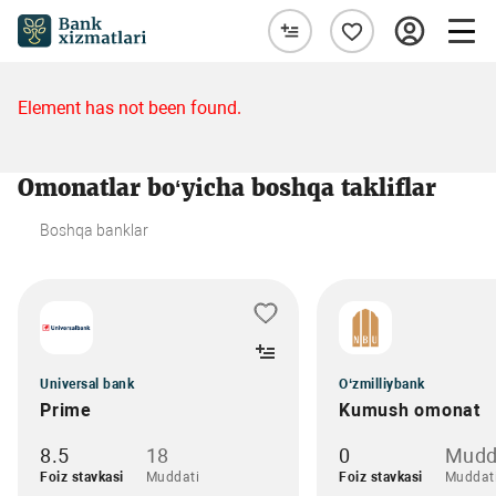
Element has not been found.
Omonatlar bo‘yicha boshqa takliflar
Boshqa banklar
Universal bank
O‘zmilliybank
Prime
Kumush omonat
8.5
18
0
Mudd
Foiz stavkasi
Muddati
Foiz stavkasi
Muddat