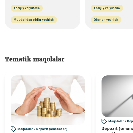
Xorijiy valyutada
Xorijiy valyutada
Muddatidan oldin yechish
Qisman yechish
Tematik maqolalar
Maqolalar / Dep
Depozit (omona
Maqolalar / Depozit (omonatlar)