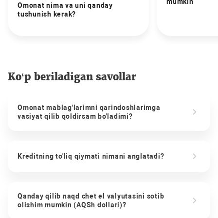
mumkin
Omonat nima va uni qanday
tushunish kerak?
Ko‘p beriladigan savollar
Omonat mablag'larimni qarindoshlarimga
vasiyat qilib qoldirsam bo'ladimi?
Kreditning to'liq qiymati nimani anglatadi?
Qanday qilib naqd chet el valyutasini sotib
olishim mumkin (AQSh dollari)?