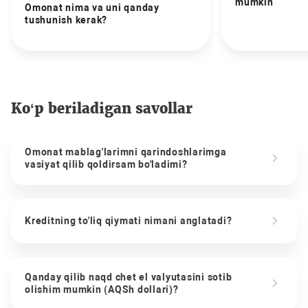
mumkin
Omonat nima va uni qanday
tushunish kerak?
Ko‘p beriladigan savollar
Omonat mablag'larimni qarindoshlarimga
vasiyat qilib qoldirsam bo'ladimi?
Kreditning to'liq qiymati nimani anglatadi?
Qanday qilib naqd chet el valyutasini sotib
olishim mumkin (AQSh dollari)?