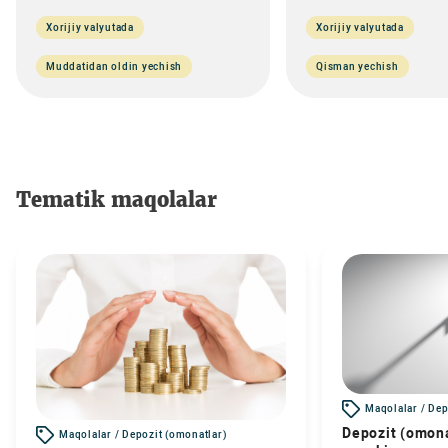
Xorijiy valyutada
Xorijiy valyutada
Muddatidan oldin yechish
Qisman yechish
Tematik maqolalar
Maqolalar / Dep
Depozit (omona
Maqolalar / Depozit (omonatlar)