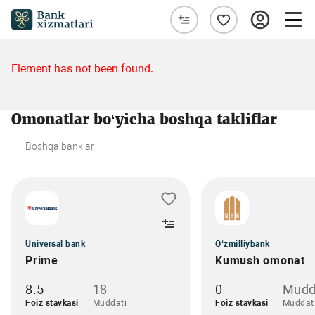
Element has not been found.
Omonatlar bo‘yicha boshqa takliflar
Boshqa banklar
Universal bank
O‘zmilliybank
Prime
Kumush omonat
8.5
18
0
Mudd
Foiz stavkasi
Muddati
Foiz stavkasi
Muddat