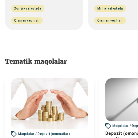
Xorijiy valyutada
Milliy valyutada
Qisman yechish
Qisman yechish
Tematik maqolalar
Maqolalar / Dep
Depozit (omona
Maqolalar / Depozit (omonatlar)