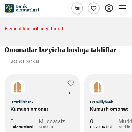
Element has not been found.
Omonatlar bo‘yicha boshqa takliflar
Boshqa banklar
O‘zmilliybank
O‘zmilliybank
Kumush omonat
Kumush omonat
0
Muddatsiz
0
Mudd
Foiz stavkasi
Muddati
Foiz stavkasi
Muddat