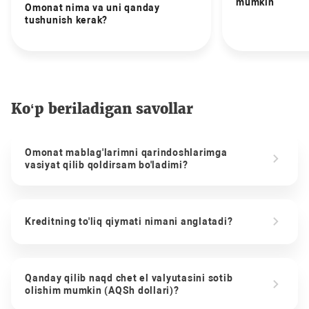
mumkin
Omonat nima va uni qanday
tushunish kerak?
Ko‘p beriladigan savollar
Omonat mablag'larimni qarindoshlarimga
vasiyat qilib qoldirsam bo'ladimi?
Kreditning to'liq qiymati nimani anglatadi?
Qanday qilib naqd chet el valyutasini sotib
olishim mumkin (AQSh dollari)?