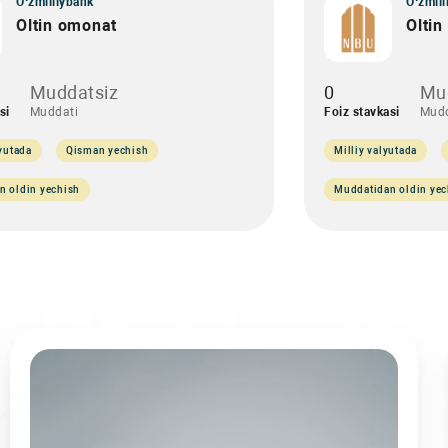
O‘zmilliybank
O‘zmill
Oltin omonat
Olti
Muddatsiz
0
Mu
si
Muddati
Foiz stavkasi
Mudd
lyutada
Qisman yechish
Milliy valyutada
n oldin yechish
Muddatidan oldin yec