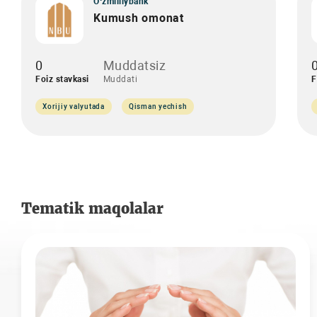
O‘zmilliybank
Kumush omonat
0
Muddatsiz
Foiz stavkasi
Muddati
F
Xorijiy valyutada
Qisman yechish
Tematik maqolalar