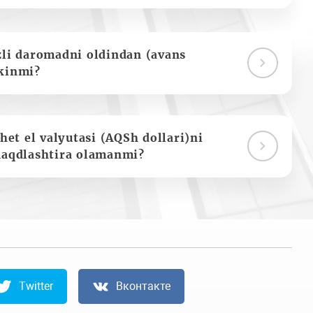
zli daromadni oldindan (avans
kinmi?
het el valyutasi (AQSh dollari)ni
naqdlashtira olamanmi?
Twitter
Вконтакте