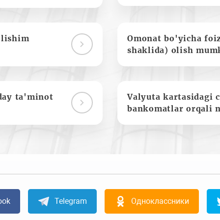
olishim
Omonat bo'yicha foi
shaklida) olish mum
day ta'minot
Valyuta kartasidagi c
bankomatlar orqali 
ook
Telegram
Одноклассники