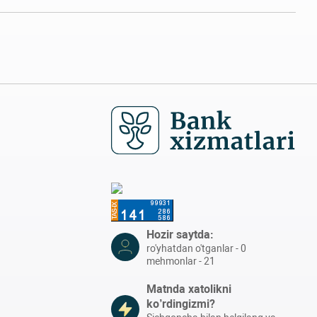
Hozir saytda:
ro'yhatdan o'tganlar - 0
mehmonlar - 21
Matnda xatolikni
ko’rdingizmi?