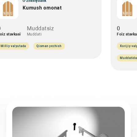
O‘zmilliybank
Kumush omonat
0
Muddatsiz
0
oiz stavkasi
Muddati
Foiz stavka
Milliy valyutada
Qisman yechish
Xorijiy va
Muddatida