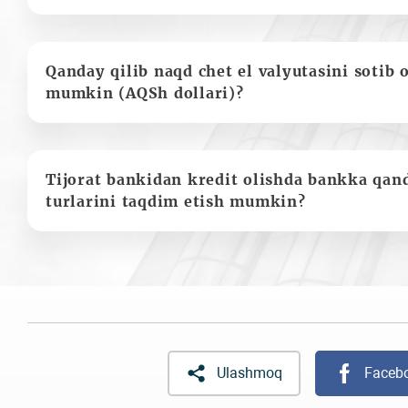
Qanday qilib naqd chet el valyutasini sotib 
mumkin (AQSh dollari)?
Tijorat bankidan kredit olishda bankka qan
turlarini taqdim etish mumkin?
Ulashmoq
Faceb