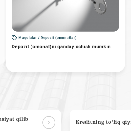
Maqolalar / Depozit (omonatlar)
Depozit (omonat)ni qanday ochish mumkin
siyat qilib
Kreditning to'liq qi