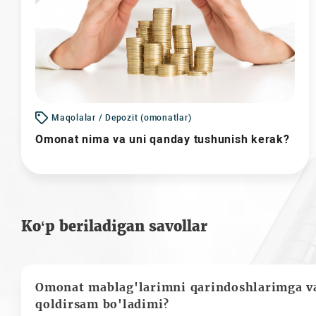
Maqolalar / Depozit (omonatlar)
Omonat nima va uni qanday tushunish kerak?
Ko‘p beriladigan savollar
Omonat mablag'larimni qarindoshlarimga va
qoldirsam bo'ladimi?