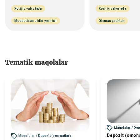
Xorijiy valyutada
Xorijiy valyutada
Muddatidan oldin yechish
Qisman yechish
Tematik maqolalar
Maqolalar / Dep
Depozit (omona
Maqolalar / Depozit (omonatlar)