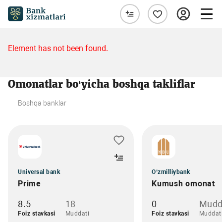
Element has not been found.
Omonatlar bo‘yicha boshqa takliflar
Boshqa banklar
Universal bank
O‘zmilliybank
Prime
Kumush omonat
8.5
18
0
Mudd
Foiz stavkasi
Muddati
Foiz stavkasi
Muddat