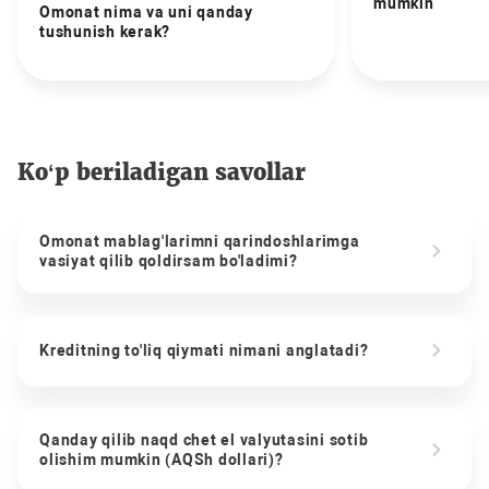
mumkin
Omonat nima va uni qanday
tushunish kerak?
Ko‘p beriladigan savollar
Omonat mablag'larimni qarindoshlarimga
vasiyat qilib qoldirsam bo'ladimi?
Kreditning to'liq qiymati nimani anglatadi?
Qanday qilib naqd chet el valyutasini sotib
olishim mumkin (AQSh dollari)?