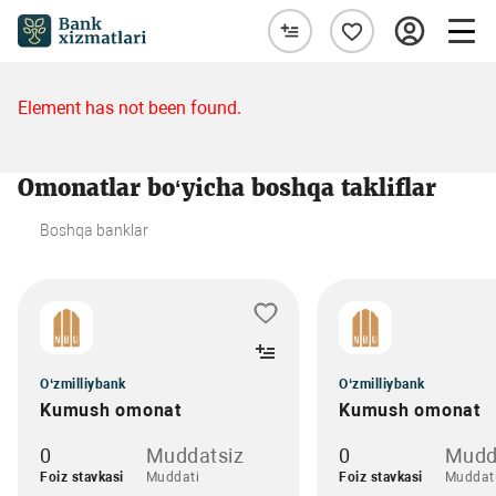
Element has not been found.
Omonatlar bo‘yicha boshqa takliflar
Boshqa banklar
O‘zmilliybank
O‘zmilliybank
Kumush omonat
Kumush omonat
0
Muddatsiz
0
Mudd
Foiz stavkasi
Muddati
Foiz stavkasi
Muddat