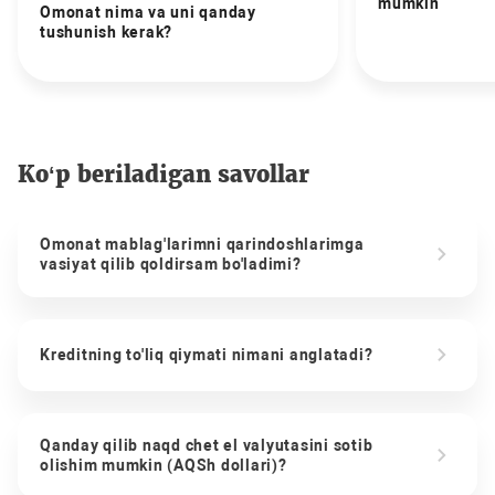
mumkin
Omonat nima va uni qanday
tushunish kerak?
Ko‘p beriladigan savollar
Omonat mablag'larimni qarindoshlarimga
vasiyat qilib qoldirsam bo'ladimi?
Kreditning to'liq qiymati nimani anglatadi?
Qanday qilib naqd chet el valyutasini sotib
olishim mumkin (AQSh dollari)?