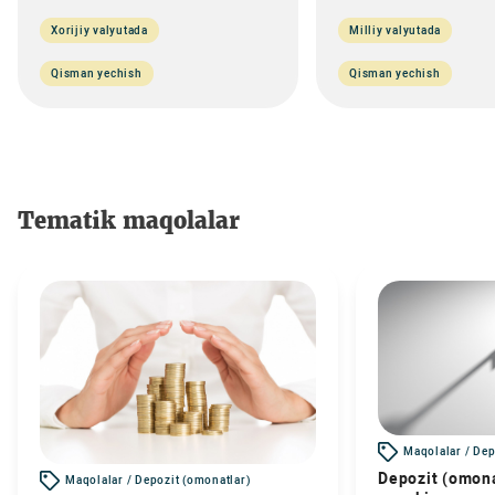
Xorijiy valyutada
Milliy valyutada
Qisman yechish
Qisman yechish
Tematik maqolalar
Maqolalar / Dep
Depozit (omona
Maqolalar / Depozit (omonatlar)