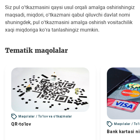
Siz pul o‘tkazmasini qaysi usul orqali amalga oshirishingiz
maqsadi, miqdori, o‘tkazmani qabul qiluvchi davlat nomi
shuningdek, pul o‘tkazmasini amalga oshirish vositachilik
xaqi miqdoriga ko‘ra tanlashingiz mumkin.
Tematik maqolalar
Maqolalar / To'lov va o'tkazmalar
QR-to'lov
Maqolalar / To'
Bank kartasi n