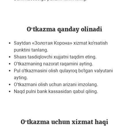
O‘tkazma qanday olinadi
Saytdan «Золотая Корона» xizmat ko'rsatish
punktini tanlang.
Shaxs tasdiqlovchi xujjatni taqdim eting.
O'tkazmaning nazorat raqamini ayting.
Pul o'tkazmasini olish qulayroq bo'lgan valyutani
ayting.
O'tkazmani olish uchun arizani imzolang.
Naqd pulni bank kassasidan qabul qiling.
O‘tkazma uchun хizmat haqi