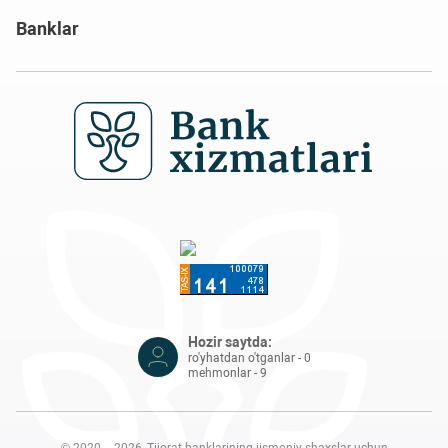
Banklar
Hozir saytda:
ro'yhatdan o'tganlar - 0
mehmonlar - 9
© 2020 – 2026, Tijorat banklarining jismoniy shaxslar uchun