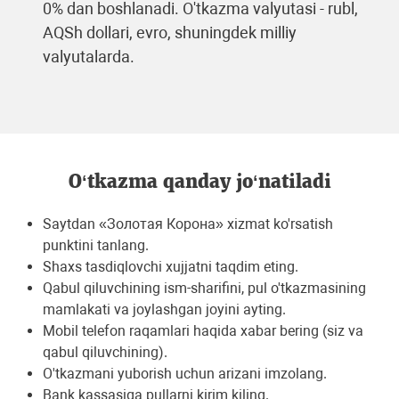
0% dan boshlanadi. O'tkazma valyutasi - rubl,
AQSh dollari, evro, shuningdek milliy
valyutalarda.
O‘tkazma qanday jo‘natiladi
Saytdan «Золотая Корона» xizmat ko'rsatish
punktini tanlang.
Shaxs tasdiqlovchi xujjatni taqdim eting.
Qabul qiluvchining ism-sharifini, pul o'tkazmasining
mamlakati va joylashgan joyini ayting.
Mobil telefon raqamlari haqida xabar bering (siz va
qabul qiluvchining).
O'tkazmani yuborish uchun arizani imzolang.
Bank kassasiga pullarni kirim kiling.