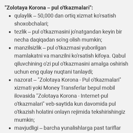
"Zolotaya Korona – pul o'tkazmalari"
:
qulaylik – 50,000 dan ortiq xizmat ko'rsatish
shoxobchalari;
tezlik – pul o'tkazmasini jo'natgandan keyin bir
necha daqiqadan so'ng olish mumkin;
manzilsizlik – pul o'tkazmasi yuborilgan
mamlakatni va manzilni ko'rsatish kifoya. Qabul
qiluvchining o'zi pul o'tkazmasini amalga oshirish
uchun eng qulay nuqtani tanlaydi;
nazorat – "Zolotaya Korona - Pul o'tkazmalari"
xizmati yoki Money Transferlar bepul mobil
ilovasida "Zolotaya Korona - Internet-pul
o'tkazmalari" veb-saytida kun davomida pul
o'tkazish holatini onlayn rejimida tekshirishingiz
mumkin;
mavjudligi – barcha yunalishlarga past tariflar