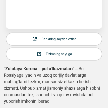
Bankning saytiga o‘tish
Tizimning saytiga
"Zolotaya Korona – pul o'tkazmalari"
– Bu
Rossiyaga, yaqin va uzoq xorijiy davlatlarga
mablag'larni tezkor, maqsadsiz etkazib berish
xizmati. Ushbu xizmat jismoniy shaxslarga hisobni
ochmasdan tez, ishonchli va qulay ravishda pul
yuborish imkonini beradi.