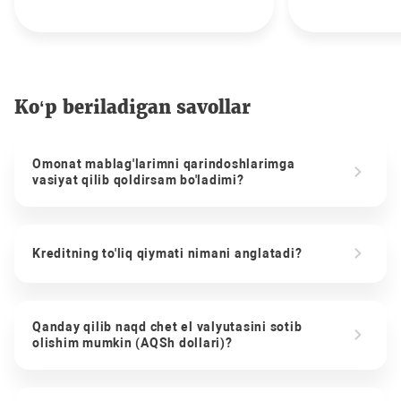
Ko‘p beriladigan savollar
Omonat mablag'larimni qarindoshlarimga
vasiyat qilib qoldirsam bo'ladimi?
Kreditning to'liq qiymati nimani anglatadi?
Qanday qilib naqd chet el valyutasini sotib
olishim mumkin (AQSh dollari)?