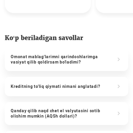
Ko‘p beriladigan savollar
Omonat mablag'larimni qarindoshlarimga
vasiyat qilib qoldirsam bo'ladimi?
Kreditning to'liq qiymati nimani anglatadi?
Qanday qilib naqd chet el valyutasini sotib
olishim mumkin (AQSh dollari)?