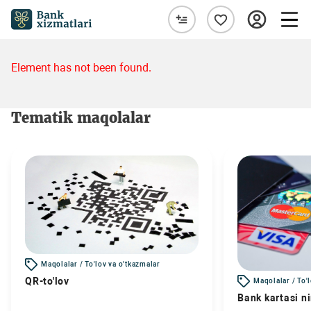
Element has not been found.
Tematik maqolalar
Maqolalar / To'lov va o'tkazmalar
QR-to'lov
Maqolalar / To'
Bank kartasi n