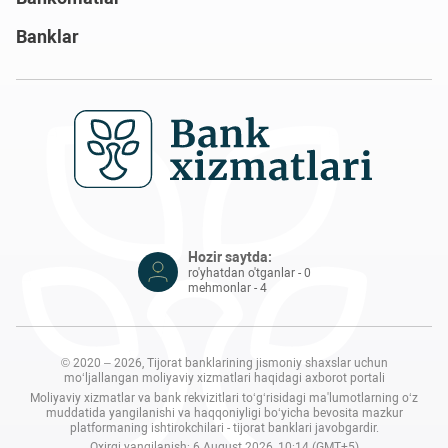
Banklar
Hozir saytda:
ro'yhatdan o'tganlar - 0
mehmonlar - 4
© 2020 – 2026, Tijorat banklarining jismoniy shaxslar uchun
mo‘ljallangan moliyaviy xizmatlari haqidagi axborot portali
Moliyaviy xizmatlar va bank rekvizitlari to‘g‘risidagi ma'lumotlarning o‘z
muddatida yangilanishi va haqqoniyligi bo‘yicha bevosita mazkur
platformaning ishtirokchilari - tijorat banklari javobgardir.
Oxirgi yangilanish: 6 August 2026, 10:14 (GMT+5)