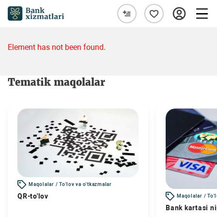
Element has not been found.
Tematik maqolalar
Maqolalar / To'lov va o'tkazmalar
QR-to'lov
Maqolalar / To'
Bank kartasi n