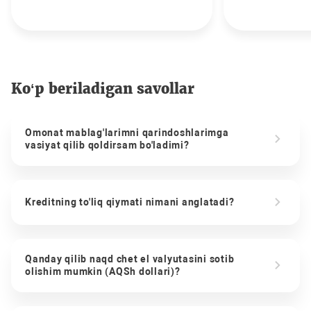
Ko‘p beriladigan savollar
Omonat mablag'larimni qarindoshlarimga
vasiyat qilib qoldirsam bo'ladimi?
Kreditning to'liq qiymati nimani anglatadi?
Qanday qilib naqd chet el valyutasini sotib
olishim mumkin (AQSh dollari)?