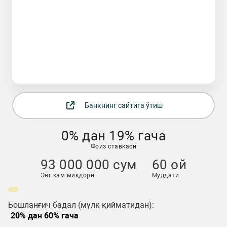
Банкнинг сайтига ўтиш
0% дан 19% гача
Фоиз ставкаси
93 000 000 сум
60 ой
Энг кам миқдори
Муддати
Бошланғич бадал (мулк қийматидан):
20% дан 60% гача