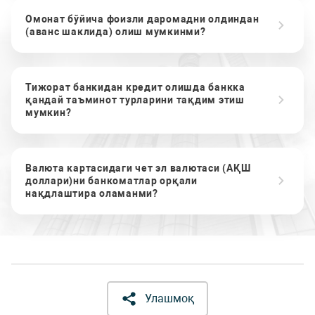
Омонат бўйича фоизли даромадни олдиндан
(аванс шаклида) олиш мумкинми?
Тижорат банкидан кредит олишда банкка
қандай таъминот турларини тақдим этиш
мумкин?
Валюта картасидаги чет эл валютаси (АҚШ
доллари)ни банкоматлар орқали
нақдлаштира оламанми?
Улашмоқ