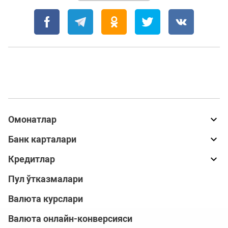
Омонатлар
Банк карталари
Кредитлар
Пул ўтказмалари
Валюта курслари
Валюта онлайн-конверсияси