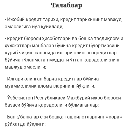
Талаблар
- Ижобий кредит тарихи, кредит тарихининг мавжуд
эмаслигига йўл қўйилади;
- кредит бюроси ҳисоботлари ва бошқа тасдиқловчи
ҳужжатлар/манбалар бўйича кредит буюртмасини
кўриб чиқиш санасида илгари олинган кредитлар
бўйича тўланмаган муддати ўтган қарздорликнинг
мавжуд эмаслиги;
- Илгари олинган барча кредитлар бўйича
муаммолилик аломатларининг йўқлиги.
- Ўзбекистон Республикаси Мажбурий ижро бюроси
базаси бўйича қарздорлиги бўлмаганлар;
- Банк/банклар ёки бошқа ташкилотларнинг «қора»
рўйхатда йўқлиги;