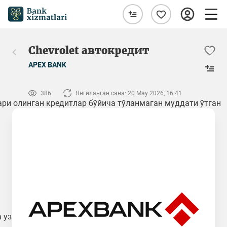
Chevrolet автокредит
APEX BANK
386
Янгиланган сана: 20 May 2026, 16:41
ри олинган кредитлар бўйича тўланмаган муддати ўтган
а узлуксиз иш тажрибаси.