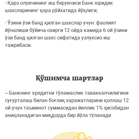
- Қарз олувчининг иш берувчиси Банк юридик
шахсларининг қора рўйхатида йўқлиги;
- Ўзини ўзи банд қилган шахслар учун: фаолият
йўналиши бўйича охирги 12 ойда камида 6 ой ўзини
ўзи банд қилган шахс сифатида узлуксиз иш
тажрибаси.
Қўшимча шартлар
– Банкнинг кредитни тўламаслик таваккалчилигини
суғурталаш билан боғлиқ харажатларини қоплаш 12
ой учун таъминот суммасидан йиллик 1% ҳисобидан
аниқланадиган миқдорда бир йўла тўланади