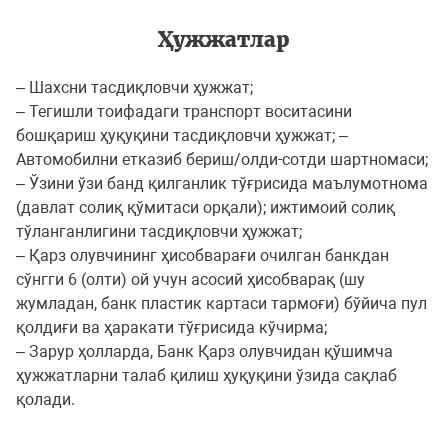
Ҳужжатлар
– Шахсни тасдиқловчи ҳужжат;
– Тегишли тоифадаги транспорт воситасини
бошқариш ҳуқуқини тасдиқловчи ҳужжат; –
Автомобилни етказиб бериш/олди-сотди шартномаси;
– Ўзини ўзи банд қилганлик тўғрисида маълумотнома
(давлат солиқ қўмитаси орқали); ижтимоий солиқ
тўланганлигини тасдиқловчи ҳужжат;
– Қарз олувчининг ҳисобварағи очилган банкдан
сўнгги 6 (олти) ой учун асосий ҳисобварақ (шу
жумладан, банк пластик картаси тармоғи) бўйича пул
қолдиғи ва ҳаракати тўғрисида кўчирма;
– Зарур ҳолларда, Банк Қарз олувчидан қўшимча
ҳужжатларни талаб қилиш ҳуқуқини ўзида сақлаб
қолади.