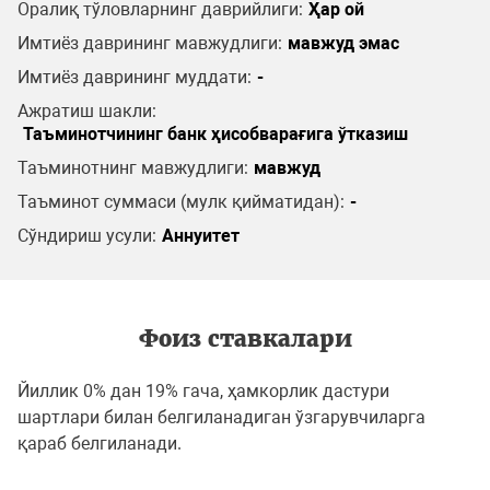
Оралиқ тўловларнинг даврийлиги:
Ҳар ой
Имтиёз даврининг мавжудлиги:
мавжуд эмас
Имтиёз даврининг муддати:
-
Ажратиш шакли:
Таъминотчининг банк ҳисобварағига ўтказиш
Таъминотнинг мавжудлиги:
мавжуд
Таъминот суммаси (мулк қийматидан):
-
Сўндириш усули:
Аннуитет
Фоиз ставкалари
Йиллик 0% дан 19% гача, ҳамкорлик дастури
шартлари билан белгиланадиган ўзгарувчиларга
қараб белгиланади.