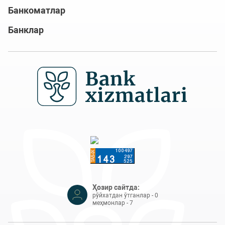
Банкоматлар
Банклар
Ҳозир сайтда:
рўйхатдан ўтганлар - 0
меҳмонлар - 7