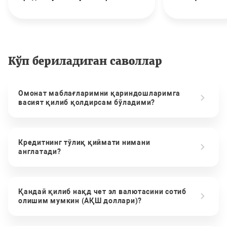
Кўп бериладиган саволлар
Омонат маблағларимни қариндошларимга
васият қилиб қолдирсам бўладими?
Кредитнинг тўлиқ қиймати нимани
англатади?
Қандай қилиб нақд чет эл валютасини сотиб
олишим мумкин (АҚШ доллари)?