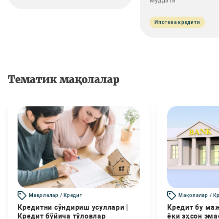
Муддати
Ипотека кредити
Тематик мақолалар
Мақолалар / Кредит
Мақолалар / К
Кредитни сўндириш усуллари |
Кредит бу маж
Кредит бўйича тўловлар
ёки эҳсон эма