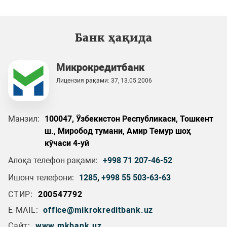
Банк ҳақида
Микрокредитбанк
Лицензия рақами: 37, 13.05.2006
Манзил:
100047, Ўзбекистон Республикаси, Тошкент
ш., Миробод тумани, Амир Темур шоҳ
кўчаси 4-уй
Алоқа телефон рақами:
+998 71 207-46-52
Ишонч телефони:
1285
,
+998 55 503-63-63
СТИР:
200547792
E-MAIL:
office@mikrokreditbank.uz
Сайт:
www.mkbank.uz