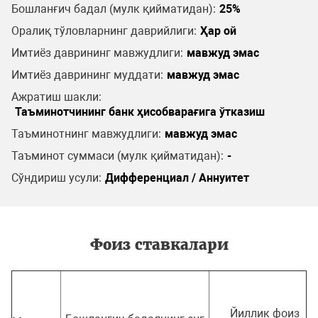
Бошланғич бадал (мулк қийматидан):
25%
Оралиқ тўловларнинг даврийлиги:
Ҳар ой
Имтиёз даврининг мавжудлиги:
мавжуд эмас
Имтиёз даврининг муддати:
мавжуд эмас
Ажратиш шакли:
Таъминотчининг банк ҳисобварағига ўтказиш
Таъминотнинг мавжудлиги:
мавжуд эмас
Таъминот суммаси (мулк қийматидан):
-
Сўндириш усули:
Дифференциал / Аннуитет
Фоиз ставкалари
Йиллик фоиз