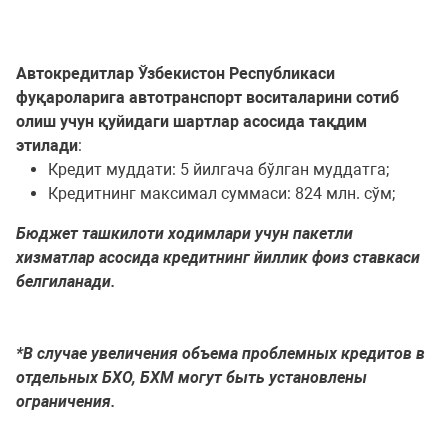
Автокредитлар Ўзбекистон Республикаси
фуқароларига автотранспорт воситаларини сотиб
олиш учун қуйидаги шартлар асосида тақдим
этилади
:
Кредит муддати: 5 йилгача бўлган муддатга;
Кредитнинг максимал суммаси: 824 млн. сўм;
Бюджет ташкилоти ходимлари учун пакетли
хизматлар асосида кредитнинг йиллик фоиз ставкаси
белгиланади.
*В случае увеличения объема проблемных кредитов в
отдельных БХ
О, БХМ могут быть установлены
ограничения.