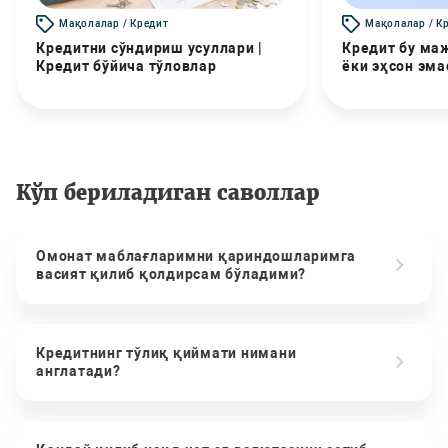
Мақолалар / Кредит
Мақолалар / К
Кредитни сўндириш усуллари |
Кредит бу маж
Кредит бўйича тўловлар
ёки эҳсон эма
Кўп бериладиган саволлар
Омонат маблағларимни қариндошларимга
васият қилиб қолдирсам бўладими?
Кредитнинг тўлиқ қиймати нимани
англатади?