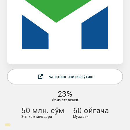
Банкнинг сайтига ўтиш
23%
Фоиз ставкаси
50 млн. сўм
60 ойгача
Энг кам миқдори
Муддати