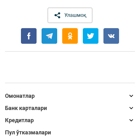
Улашмоқ
Омонатлар
Банк карталари
Кредитлар
Пул ўтказмалари