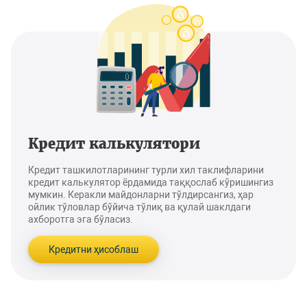
Кредит калькулятори
Кредит ташкилотларининг турли хил таклифларини
кредит калькулятор ёрдамида таққослаб кўришингиз
мумкин. Керакли майдонларни тўлдирсангиз, ҳар
ойлик тўловлар бўйича тўлиқ ва қулай шаклдаги
ахборотга эга бўласиз.
Кредитни ҳисоблаш