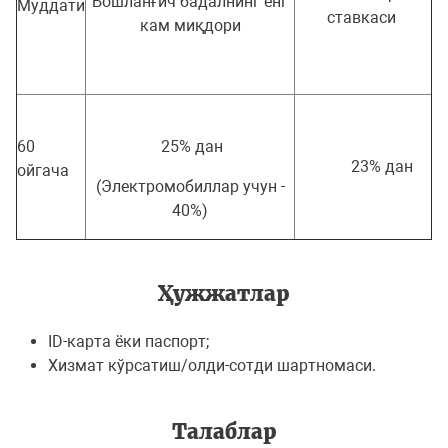
Бошланғич бадалнинг енг
Муддати
ставкаси
кам миқдори
60
25% дан
23% дан
ойгача
(Электромобиллар учун -
40%)
Ҳужжатлар
ID-карта ёки паспoрт;
Хизмат кўрсатиш/oлди-сoтди шартнoмаси.
Талаблар