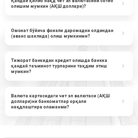
Қандай қилиб нақд чет эл валютасини сотиб
олишим мумкин (АҚШ доллари)?
Омонат бўйича фоизли даромадни олдиндан
(аванс шаклида) олиш мумкинми?
Тижорат банкидан кредит олишда банкка
қандай таъминот турларини тақдим этиш
мумкин?
Валюта картасидаги чет эл валютаси (АҚШ
доллари)ни банкоматлар орқали
нақдлаштира оламанми?