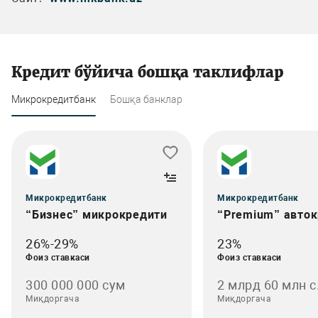
Кредит бўйича бошқа таклифлар
Микрокредитбанк
Бошқа банклар
Микрокредитбанк
Микрокредитбанк
“Бизнес” микрокредити
“Premium” авто
26%-29%
23%
Фоиз ставкаси
Фоиз ставкаси
300 000 000 cум
2 млрд 60 млн с.
Миқдоргача
Миқдоргача