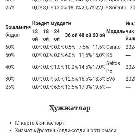
25%
0,0%
8,0%
13,0%
18,0%
20,5%
22,0%
Sorento
202
Кредит муддати
Ишла
Бошланғич
Модель
чиқар
12
18
24
бадал
36 ой
48 ой
60 ой
йили
ой
ой
ой
60%
0,0%
0,0%
0,0%
0,5%
7,5%
11,5%
Cerato
2024
50%
0,0%
0,0%
0,0%
6,0%
11,5%
15,0%
K5
—
Seltos
40%
0,0%
0,0%
1,0%
10,0%
14,5%
17,0%
2024
PE
30%
0,0%
0,0%
5,0%
12,5%
16,5%
18,5%
EV6
2023
25%
0,0%
0,0%
6,5%
13,5%
17,0%
19,5%
—
—
Ҳужжатлар
ID-карта ёки паспoрт;
Хизмат кўрсатиш/oлди-сoтди шартнoмаси.