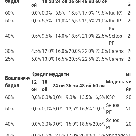
бадал
18 ой
24 ой
36 ой
48 ой
60 ой
йил
ой
60%
0,0%
0,0%
6,5%
13,5%
17,0%
19,5%
Kia K9
202
50%
0,0%
5,5%
11,0%
16,5%
19,5%
21,0%
Kia K9
202
Kia
40%
0,5%
9,5%
14,0%
18,5%
21,0%
22,5%
Seltos
202
PE
30%
4,5%
12,0%
16,0%
20,0%
22,0%
23,0%
Carens
202
25%
6,0%
13,0%
16,5%
20,5%
22,5%
23,5%
Carens
202
Кредит муддати
Ишл
Бошланғич
Модель
чиқ
12
18
бадал
24 ой
36 ой
48 ой
60 ой
йил
ой
ой
60%
0,0%
0,0%
0,0%
9,0%
13,5%
16,5%
K5C
202
Seltos
50%
0,0%
0,0%
5,0%
12,5%
16,5%
19,0%
202
PE
Seltos
40%
0,0%
3,0%
9,0%
15,0%
18,5%
20,5%
202
PE
30%
0,0%
6,5%
12,0%
17,0%
20,0%
21,5%
Sportage
202