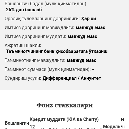
Бошланғич бадал (мулк қийматидан):
25% дан бошлаб
Оралиқ тўловларнинг даврийлиги:
Ҳар ой
Имтиёз даврининг мавжудлиги:
мавжуд эмас
Имтиёз даврининг муддати:
мавжуд эмас
Ажратиш шакли:
Таъминотчининг банк ҳисобварағига ўтказиш
Таъминотнинг мавжудлиги:
мавжуд эмас
Таъминот суммаси (мулк қийматидан):
-
Сўндириш усули:
Дифференциал / Аннуитет
Фоиз ставкалари
Кредит муддати (KIA ва Cherry)
Иш
Бошланғич
Модель
чиқ
12