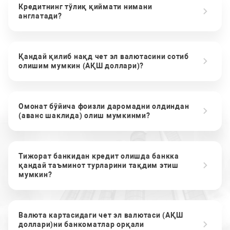
Кредитнинг тўлиқ қиймати нимани
англатади?
Қандай қилиб нақд чет эл валютасини сотиб
олишим мумкин (АҚШ доллари)?
Омонат бўйича фоизли даромадни олдиндан
(аванс шаклида) олиш мумкинми?
Тижорат банкидан кредит олишда банкка
қандай таъминот турларини тақдим этиш
мумкин?
Валюта картасидаги чет эл валютаси (АҚШ
доллари)ни банкоматлар орқали