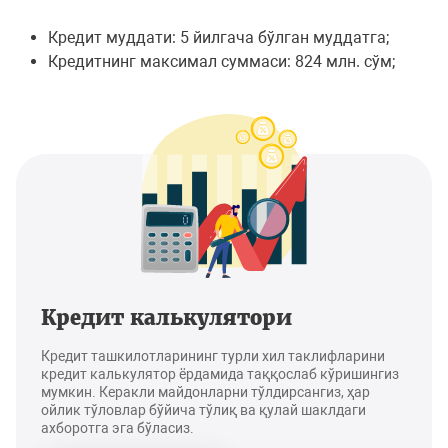
Кредит муддати: 5 йилгача бўлган муддатга;
Кредитнинг максимал суммаси: 824 млн. сўм;
Кредит калькулятори
Кредит ташкилотларининг турли хил таклифларини
кредит калькулятор ёрдамида таққослаб кўришингиз
мумкин. Керакли майдонларни тўлдирсангиз, ҳар
ойлик тўловлар бўйича тўлиқ ва қулай шаклдаги
ахборотга эга бўласиз.