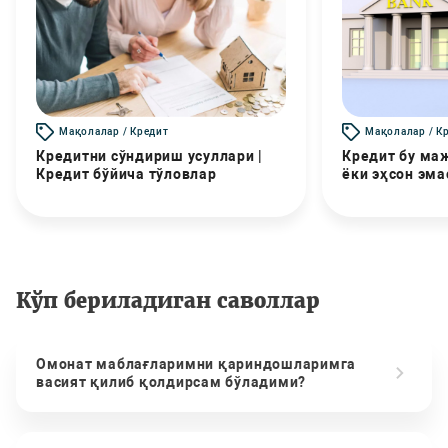
Мақолалар / Кредит
Мақолалар / К
Кредитни сўндириш усуллари |
Кредит бу маж
Кредит бўйича тўловлар
ёки эҳсон эма
Кўп бериладиган саволлар
Омонат маблағларимни қариндошларимга
васият қилиб қолдирсам бўладими?