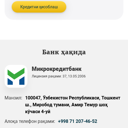
Кредитни ҳисоблаш
Банк ҳақида
Микрокредитбанк
Лицензия рақами: 37, 13.05.2006
Манзил:
100047, Ўзбекистон Республикаси, Тошкент
ш., Миробод тумани, Амир Темур шоҳ
кўчаси 4-уй
Алоқа телефон рақами:
+998 71 207-46-52