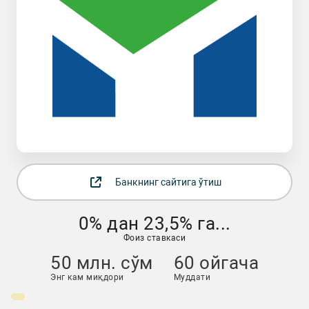
Банкнинг сайтига ўтиш
0% дан 23,5% га...
Фоиз ставкаси
50 млн. сўм
60 ойгача
Энг кам миқдори
Муддати