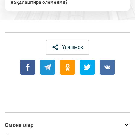
нақдлаштира оламанми?
Улашмоқ
Омонатлар