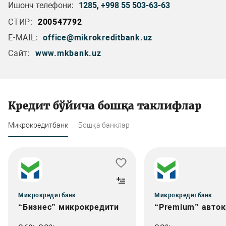
Ишонч телефони:
1285
,
+998 55 503-63-63
СТИР:
200547792
E-MAIL:
office@mikrokreditbank.uz
Сайт:
www.mkbank.uz
Кредит бўйича бошқа таклифлар
Микрокредитбанк
Бошқа банклар
Микрокредитбанк
Микрокредитбанк
“Бизнес” микрокредити
“Premium” авто