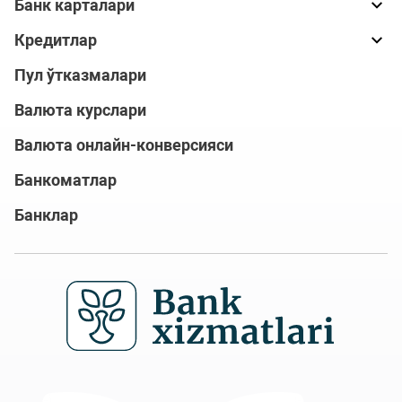
Банк карталари
Кредитлар
Пул ўтказмалари
Валюта курслари
Валюта онлайн-конверсияси
Банкоматлар
Банклар