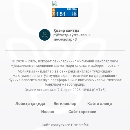
Ҳозир сайтда:
рўйхатдан ўтганлар - 0
меҳмонлар - 3
© 2020 – 2026, Тижорат банкларининг жисмоний шахслар учун
мўлжалланган молиявий хизматлари ҳақидаги ахборот портали
Молиявий хизматлар ва банк реквизитлари тўғрисидаги
маълумотларнинг ўз муддатида янгиланиши ва ҳаққонийлиги
бўйича бевосита мазкур платформанинг иштирокчилари - тижорат
банклари жавобгардир.
Охирги янгиланиш: 7 August 2026, 18:04 (GMT+5)
Лойиҳа ҳақида
Янгиликлар
Қайта алоқа
Излаш
Сайт харитаси
Сайт яратувчиси Pixelcraft®