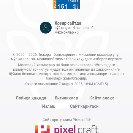
Ҳозир сайтда:
рўйхатдан ўтганлар - 0
меҳмонлар - 5
© 2020 – 2026, Тижорат банкларининг жисмоний шахслар учун
мўлжалланган молиявий хизматлари ҳақидаги ахборот портали
Молиявий хизматлар ва банк реквизитлари тўғрисидаги
маълумотларнинг ўз муддатида янгиланиши ва ҳаққонийлиги
бўйича бевосита мазкур платформанинг иштирокчилари - тижорат
банклари жавобгардир.
Охирги янгиланиш: 7 August 2026, 18:04 (GMT+5)
Лойиҳа ҳақида
Янгиликлар
Қайта алоқа
Излаш
Сайт харитаси
Сайт яратувчиси Pixelcraft®