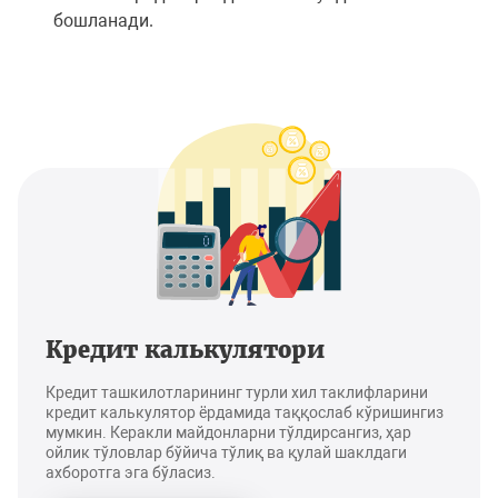
бошланади.
Кредит калькулятори
Кредит ташкилотларининг турли хил таклифларини
кредит калькулятор ёрдамида таққослаб кўришингиз
мумкин. Керакли майдонларни тўлдирсангиз, ҳар
ойлик тўловлар бўйича тўлиқ ва қулай шаклдаги
ахборотга эга бўласиз.