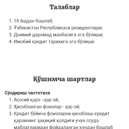
Талаблар
18 ёшдан бошлаб;
Ўзбекистон Республикаси резидентлари;
Доимий даромад манбасига эга бўлиши;
Ижобий кредит тарихига эга бўлиши.
Қўшимча шартлар
Сўндириш частотаси
Асосий қарз –ҳар ой;
Ҳисобланган фоизлар - ҳар ой;
Кредит бўйича фоизларни ҳисоблаш кредит
қарзининг ҳақиқий қолдиғи учун ссуда
маблағларидан фойдаланган кундан бошлаб