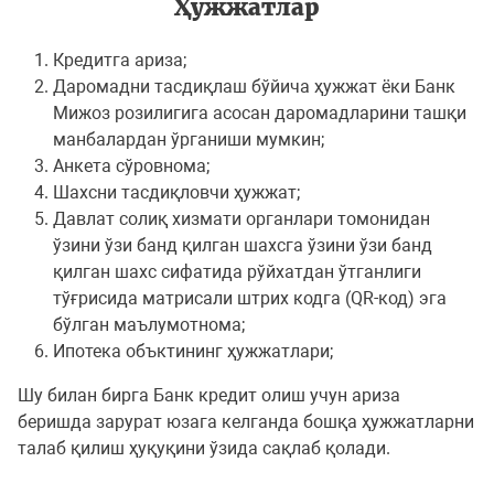
Ҳужжатлар
Кредитга ариза;
Даромадни тасдиқлаш бўйича ҳужжат ёки Банк
Мижоз розилигига асосан даромадларини ташқи
манбалардан ўрганиши мумкин;
Анкета сўровнома;
Шахсни тасдиқловчи ҳужжат;
Давлат солиқ хизмати органлари томонидан
ўзини ўзи банд қилган шахсга ўзини ўзи банд
қилган шахс сифатида рўйхатдан ўтганлиги
тўғрисида матрисали штрих кодга (QR-код) эга
бўлган маълумотнома;
Ипотека объктининг ҳужжатлари;
Шу билан бирга Банк кредит олиш учун ариза
беришда зарурат юзага келганда бошқа ҳужжатларни
талаб қилиш ҳуқуқини ўзида сақлаб қолади.