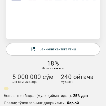
Банкнинг сайтига ўтиш
18%
Фоиз ставкаси
5 000 000 сўм
240 ойгача
Энг кам миқдори
Муддати
Бошланғич бадал (мулк қийматидан):
25% дан
Оралиқ тўловларнинг даврийлиги:
Ҳар ой