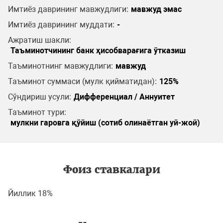
Имтиёз даврининг мавжудлиги:
мавжуд эмас
Имтиёз даврининг муддати:
-
Ажратиш шакли:
Таъминотчининг банк ҳисобварағига ўтказиш
Таъминотнинг мавжудлиги:
мавжуд
Таъминот суммаси (мулк қийматидан):
125%
Сўндириш усули:
Дифференциал / Аннуитет
Таъминот тури:
мулкни гаровга қўйиш (сотиб олинаётган уй-жой)
Фоиз ставкалари
Йиллик 18%