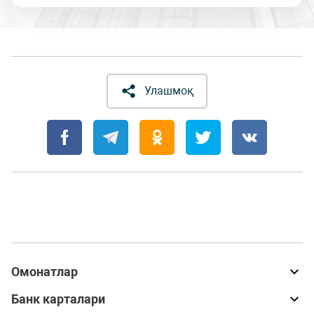
Улашмоқ
Омонатлар
Банк карталари