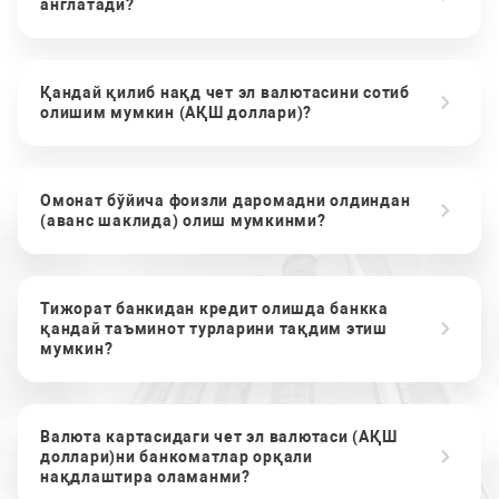
англатади?
Қандай қилиб нақд чет эл валютасини сотиб
олишим мумкин (АҚШ доллари)?
Омонат бўйича фоизли даромадни олдиндан
(аванс шаклида) олиш мумкинми?
Тижорат банкидан кредит олишда банкка
қандай таъминот турларини тақдим этиш
мумкин?
Валюта картасидаги чет эл валютаси (АҚШ
доллари)ни банкоматлар орқали
нақдлаштира оламанми?