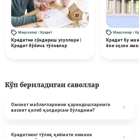
Мақолалар / Кредит
Мақолалар / К
Кредитни сўндириш усуллари |
Кредит бу маж
Кредит бўйича тўловлар
ёки эҳсон эма
Кўп бериладиган саволлар
Омонат маблағларимни қариндошларимга
васият қилиб қолдирсам бўладими?
Кредитнинг тўлиқ қиймати нимани