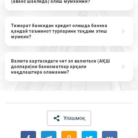
(аванс шаклида) олиш мумкинми?
Тижорат банкидан кредит олишда банкка
қандай таъминот турларини тақдим этиш
мумкин?
Валюта картасидаги чет эл валютаси (АҚШ
доллари)ни банкоматлар орқали
нақдлаштира оламанми?
Улашмоқ