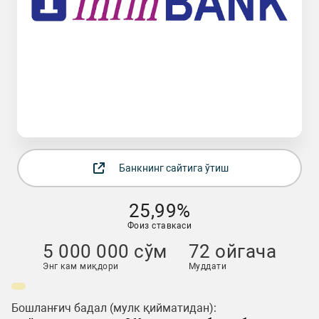
Банкнинг сайтига ўтиш
25,99%
Фоиз ставкаси
5 000 000 сўм
72 ойгача
Энг кам миқдори
Муддати
Бошланғич бадал (мулк қийматидан):