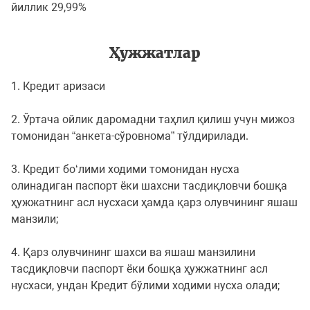
йиллик 29,99%
Ҳужжатлар
1. Кредит аризаси
2. Ўртача ойлик даромадни таҳлил қилиш учун мижоз
томонидан “анкета-сўровнома” тўлдирилади.
3. Кредит боʻлими ходими томонидан нусха
олинадиган паспорт ёки шахсни тасдиқловчи бошқа
ҳужжатнинг асл нусхаси ҳамда қарз олувчининг яшаш
манзили;
4. Қарз олувчининг шахси ва яшаш манзилини
тасдиқловчи паспорт ёки бошқа ҳужжатнинг асл
нусхаси, ундан Кредит бўлими ходими нусха олади;