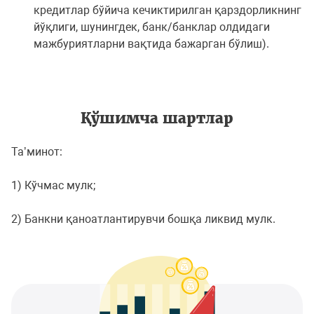
кредитлар бўйича кечиктирилган қарздорликнинг
йўқлиги, шунингдек, банк/банклар олдидаги
мажбуриятларни вақтида бажарган бўлиш).
Қўшимча шартлар
Таʼминот:
1) Кўчмас мулк;
2) Банкни қаноатлантирувчи бошқа ликвид мулк.