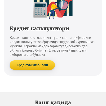
Кредит калькулятори
Кредит ташкилотларининг турли хил таклифларини
кредит калькулятор ёрдамида таққослаб кўришингиз
мумкин. Керакли майдонларни тўлдирсангиз, ҳар
ойлик тўловлар бўйича тўлиқ ва қулай шаклдаги
ахборотга эга бўласиз.
Кредитни ҳисоблаш
Банк ҳақида