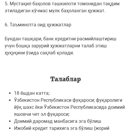
5. Мустақил баҳолов ташкилоти томонидан тақдим
этиладиган кўчмас мулк баҳоланган ҳужжат.
6. Таъминотга оид ҳужжатлар
Бундан ташқари, банк кредитни расмийлаштириш
учун бошқа зарурий ҳужжатларни талаб этиш
ҳуқуқини ўзида сақлаб қолади.
Талаблар
18 ёшдан катта;
Ўзбекистон Республикаси фуқароси; фуқаролиги
йўқ шахс ёки Ўзбекистон Республикасида доимий
яшовчи чет эл фуқароси;
Доимий даромад манбасига эга бўлиш
Ижобий кредит тарихига эга бўлиш (жорий