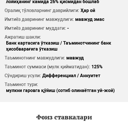
лойиҳанинг камида 26% қисмидан бошлаб
Оралиқ тўловларнинг даврийлиги:
Ҳар ой
Имтиёз даврининг мавжудлиги:
мавжуд эмас
Имтиёз даврининг муддати:
-
Ажратиш шакли:
Банк картасига ўтказиш / Таъминотчининг банк
ҳисобварағига ўтказиш
Таъминотнинг мавжудлиги:
мавжуд
Таъминот суммаси (мулк қийматидан):
125%
Сўндириш усули:
Дифференциал / Аннуитет
Таъминот тури:
мулкни гаровга қўйиш (сотиб олинаётган уй-жой)
Фоиз ставкалари