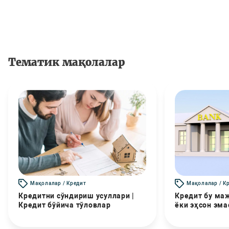
Тематик мақолалар
Мақолалар / Кредит
Мақолалар / К
Кредитни сўндириш усуллари |
Кредит бу маж
Кредит бўйича тўловлар
ёки эҳсон эма