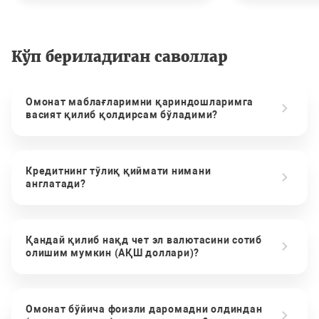
Кўп бериладиган саволлар
Омонат маблағларимни қариндошларимга
васият қилиб қолдирсам бўладими?
Кредитнинг тўлиқ қиймати нимани
англатади?
Қандай қилиб нақд чет эл валютасини сотиб
олишим мумкин (АҚШ доллари)?
Омонат бўйича фоизли даромадни олдиндан