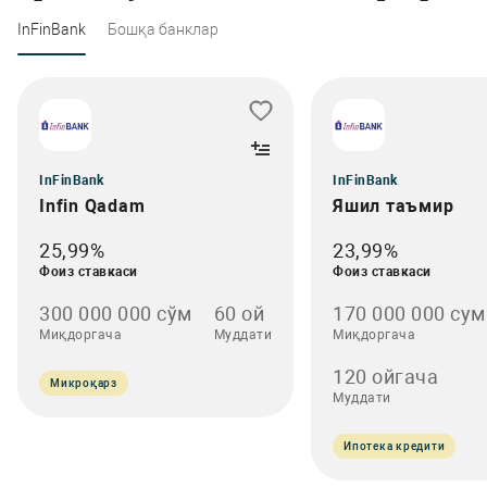
InFinBank
Бошқа банклар
InFinBank
InFinBank
Infin Qadam
Яшил таъмир
25,99%
23,99%
Фоиз ставкаси
Фоиз ставкаси
300 000 000 сўм
60 ой
170 000 000 сум
Миқдоргача
Муддати
Миқдоргача
120 ойгача
Микроқарз
Муддати
Ипотека кредити