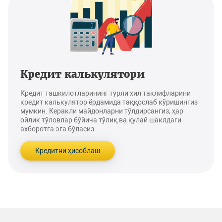
Кредит калькулятори
Кредит ташкилотларининг турли хил таклифларини
кредит калькулятор ёрдамида таққослаб кўришингиз
мумкин. Керакли майдонларни тўлдирсангиз, ҳар
ойлик тўловлар бўйича тўлиқ ва қулай шаклдаги
ахборотга эга бўласиз.
Кредитни ҳисоблаш