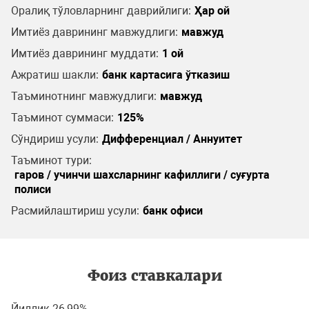
Оралиқ тўловларнинг даврийлиги:
Ҳар ой
Имтиёз даврининг мавжудлиги:
мавжуд
Имтиёз даврининг муддати:
1 ой
Ажратиш шакли:
банк картасига ўтказиш
Таъминотнинг мавжудлиги:
мавжуд
Таъминот суммаси:
125%
Сўндириш усули:
Дифференциал / Аннуитет
Таъминот тури:
гаров / учинчи шахсларнинг кафиллиги / суғурта
полиси
Расмийлаштириш усули:
банк офиси
Фоиз ставкалари
Йиллик 26,99%