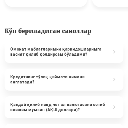
Кўп бериладиган саволлар
Омонат маблағларимни қариндошларимга
васият қилиб қолдирсам бўладими?
Кредитнинг тўлиқ қиймати нимани
англатади?
Қандай қилиб нақд чет эл валютасини сотиб
олишим мумкин (АҚШ доллари)?