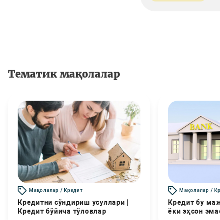
Тематик мақолалар
Мақолалар / Кредит
Мақолалар / К
Кредитни сўндириш усуллари |
Кредит бу маж
Кредит бўйича тўловлар
ёки эҳсон эма