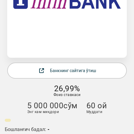
Банкнинг сайтига ўтиш
26,99%
Фоиз ставкаси
5 000 000сўм
60 ой
Энг кам миқдори
Муддати
Бошланғич бадал:
-