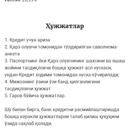
Ҳужжатлар
1. Кредит учун ариза
2. Қарз олувчи томонидан тўлдирилган саволнома-
анкета
3. Паспортнинг ёки Қарз олувчининг шахсини ва яшаш
жойини тасдиқловчи бошқа ҳужжат асл нусхаси,
ундан Кредит ходими томонидан нусха кўчирилади;
4. Мижознинг ўзини ўзи банд қилганлигини
тасдиқловчи ҳужжат
5. Гаров бўйича ҳужжатлар.
Шу билан бирга, банк кредитни расмийлаштиришда
бошқа керакли ҳужжатларни талаб қилиш ҳуқуқини
ўзида сақлаб қолади.