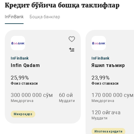
Кредит бўйича бошқа таклифлар
InFinBank
Бошқа банклар
InFinBank
InFinBank
Infin Qadam
Яшил таъмир
25,99%
23,99%
Фоиз ставкаси
Фоиз ставкаси
300 000 000 сўм
60 ой
170 000 000 сум
Миқдоргача
Муддати
Миқдоргача
120 ойгача
Микроқарз
Муддати
Ипотека кредити