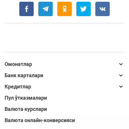
Омонатлар
Банк карталари
Кредитлар
Пул ўтказмалари
Валюта курслари
Валюта онлайн-конверсияси