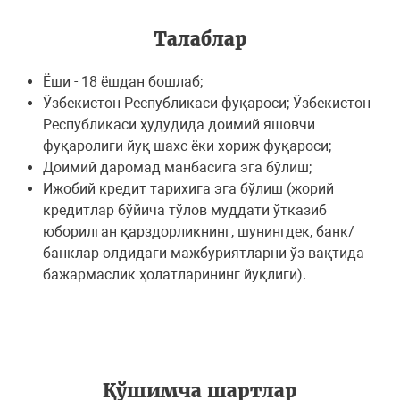
Талаблар
Ёши - 18 ёшдан бошлаб;
Ўзбекистон Республикаси фуқароси; Ўзбекистон
Республикаси ҳудудида доимий яшовчи
фуқаролиги йуқ шахс ёки хориж фуқароси;
Доимий даромад манбасига эга бўлиш;
Ижобий кредит тарихига эга бўлиш (жорий
кредитлар бўйича тўлов муддати ўтказиб
юборилган қарздорликнинг, шунингдек, банк/
банклар олдидаги мажбуриятларни ўз вақтида
бажармаслик ҳолатларининг йуқлиги).
Қўшимча шартлар