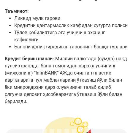
Таъминот:
Ликвид мулк гарови
Кредитни қайтармаслик хавфидан суғурта полиси
Тўлов қобилиятига эга учинчи шахснинг
кафиллиги
Банкни қониқтирадиган гаровнинг бошқа турлари
Кредит бериш шакли:
Миллий валютада (сўмда) нақд
пулсиз шаклда, банк томонидан қарз олувчининг
(мижознинг) “InfinBANK” АЖда очилган пластик
карталарига пул маблағларини ўтказиш йўли билан
ёки микроқарзни қарз олувчининг талаб қилиб
олгунча депозит ҳисобварағига ўтказиш йўли билан
берилади.