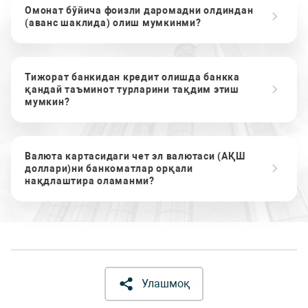
Омонат бўйича фоизли даромадни олдиндан
(аванс шаклида) олиш мумкинми?
Тижорат банкидан кредит олишда банкка
қандай таъминот турларини тақдим этиш
мумкин?
Валюта картасидаги чет эл валютаси (АҚШ
доллари)ни банкоматлар орқали
нақдлаштира оламанми?
Улашмоқ