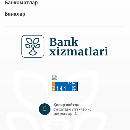
Банкоматлар
Банклар
Ҳозир сайтда:
рўйхатдан ўтганлар - 0
меҳмонлар - 3