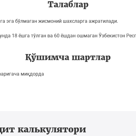
Талаблар
ига эга бўлмаган жисмоний шахсларга ажратилади.
унда 18 ёшга тўлган ва 60 ёшдан ошмаган Ўзбекистон Рес
Қўшимча шартлар
варигача миқдорда
дит калькулятори