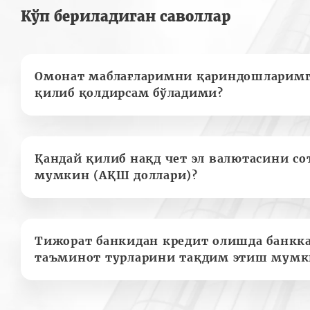
Кўп бериладиган саволлар
Омонат маблағларимни қариндошларимг
қилиб қолдирсам бўладими?
Қандай қилиб нақд чет эл валютасини с
мумкин (АҚШ доллари)?
Тижорат банкидан кредит олишда банкк
таъминот турларини тақдим этиш мумк