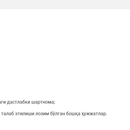
аги дастлабки шартнома;
 талаб этилиши лозим бўлган бошқа ҳужжатлар.