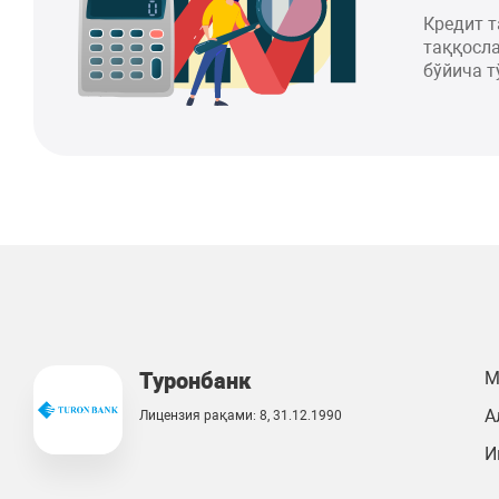
Кредит 
таққосла
бўйича т
Туронбанк
М
А
Лицензия рақами: 8, 31.12.1990
И