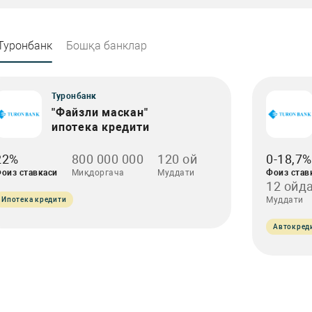
Туронбанк
Бошқа банклар
Туронбанк
"Файзли маскан"
ипотека кредити
22%
800 000 000
120 ой
0-18,7%
оиз ставкаси
Миқдоргача
Муддати
Фоиз став
12 ойда
Муддати
Ипотека кредити
Автокред