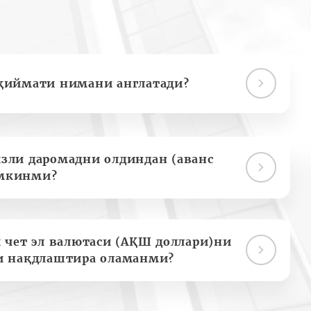
қиймати нимани англатади?
зли даромадни олдиндан (аванс
мкинми?
 чет эл валютаси (АҚШ доллари)ни
и нақдлаштира оламанми?