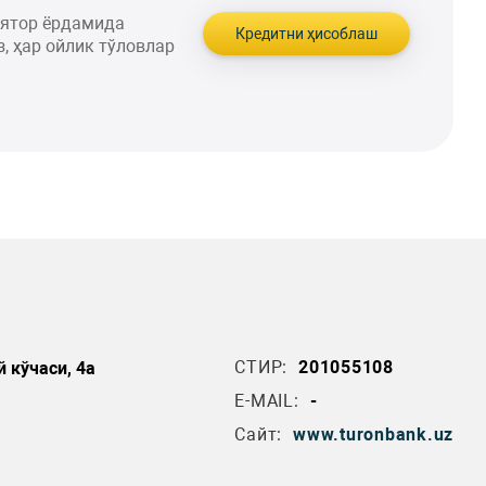
лятор ёрдамида
Кредитни ҳисоблаш
, ҳар ойлик тўловлар
СТИР:
201055108
 кўчаси, 4а
E-MAIL:
-
Сайт:
www.turonbank.uz