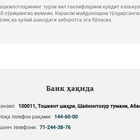
ташкилотларининг турли хил таклифларини кредит кальку
б кўришингиз мумкин. Керакли майдонларни тўлдирсангиз
ўлиқ ва қулай шаклдаги ахборотга эга бўласиз.
Банк ҳақида
анзил:
100011, Тошкент шаҳри, Шайхонтохур тумани, Абай
лоқа телефон рақами:
144-60-00
шонч телефони:
71-244-38-76