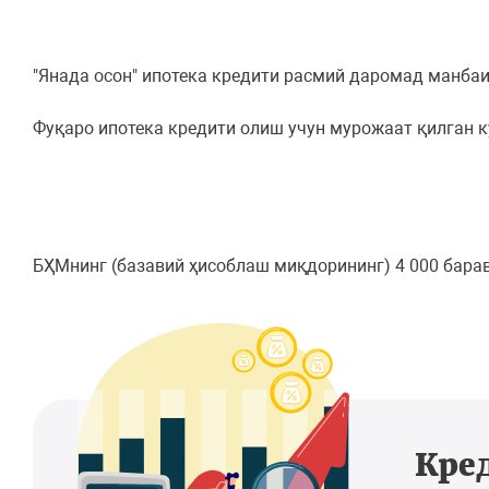
"Янада осон" ипотека кредити расмий даромад манба
Фуқаро ипотека кредити олиш учун мурожаат қилган к
БҲМнинг (базавий ҳисоблаш миқдорининг) 4 000 бара
Кре