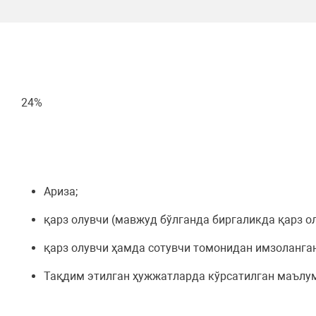
24%
Ариза;
қарз олувчи (мавжуд бўлганда биргаликда қарз о
қарз олувчи ҳамда сотувчи томонидан имзоланган
Тақдим этилган ҳужжатларда кўрсатилган маълум