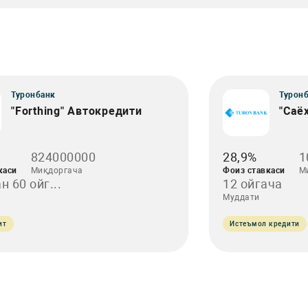
Туронбанк
Турон
"Forthing" Автокредити
"Саё
824000000
28,9%
1
каси
Миқдоргача
Фоиз ставкаси
М
н 60 ойг...
12 ойгача
Муддати
ит
Истеъмол кредити