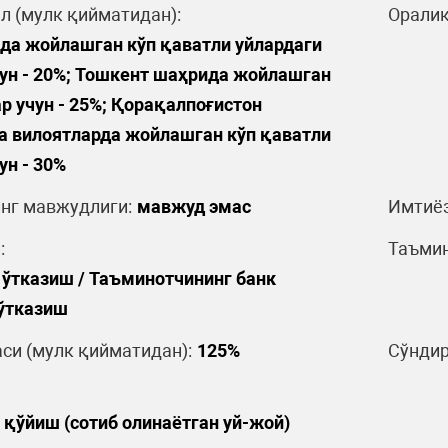
л (мулк қийматидан):
Оралиқ
да жойлашган кўп қаватли уйлардаги
ун - 20%; Тошкент шаҳрида жойлашган
р учун - 25%; Қорақалпоғистон
а вилоятларда жойлашган кўп қаватли
ун - 30%
нг мавжудлиги:
мавжуд эмас
Имтиёз
:
Таъмин
 ўтказиш / Таъминотчининг банк
 ўтказиш
си (мулк қийматидан):
125%
Сўндир
 қўйиш (сотиб олинаётган уй-жой)