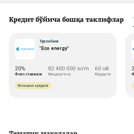
Кредит бўйича бошқа таклифлар
Туронбанк
"Eco energy"
20%
82 400 000 so'm
60 ой
Фоиз ставкаси
Миқдоргача
Муддати
Ф
Истеъмол кредити
Тематик мақолалар