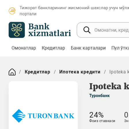
Тижорат банкларининг жисмоний шахслар учун мўл
портали
Омонатлар
Кредитлар
Банк карталари
Пул ўт
Кредитлар
Ипотека кредити
Ipoteka 
Ipoteka k
Туронбанк
24%
0
Фоиз ставкаси
Эн