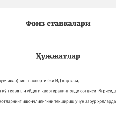
Фоиз ставкалари
Ҳужжатлар
лувчилар)нинг паспорти ёки ИД картаси;
 кўп-қаватли уйдаги квартиранинг олди-сотдиси тўғрисид
отларнинг ишончлилигини текшириш учун зарур ҳолларда