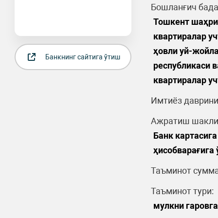
Бошланғич бада
Тошкент шаҳри
квартиралар уч
ҳовли уй-жойла
Банкнинг сайтига ўтиш
республикаси в
квартиралар уч
Имтиёз даврини
Ажратиш шакли
Банк картасига
ҳисобварағига
Таъминот сумма
Таъминот тури:
мулкни гаровга