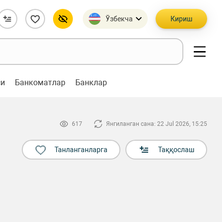
Ўзбекча
Кириш
си
Банкоматлар
Банклар
617
Янгиланган сана: 22 Jul 2026, 15:25
Танланганларга
Таққослаш