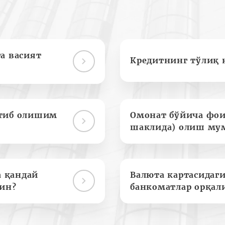
а васият
Кредитнинг тўлиқ 
отиб олишим
Омонат бўйича фои
шаклида) олиш му
а қандай
Валюта картасидаги
ин?
банкоматлар орқал