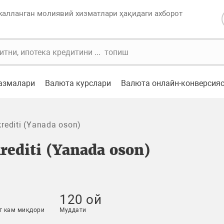
жалланган молиявий хизматлари ҳақидаги ахборот
казмалари
Валюта курслари
Валюта онлайн-конверсия
krediti (Yanada oson)
rediti (Yanada oson)
120 ой
г кам миқдори
Муддати