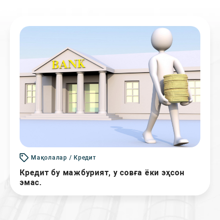
Мақолалар / Кредит
Кредит бу мажбурият, у совға ёки эҳсон
эмас.