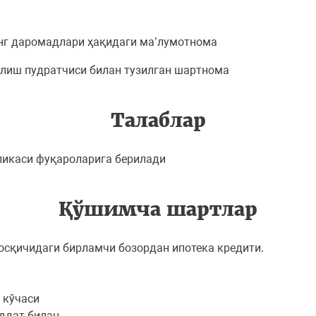
инг даромадлари ҳақидаги ма’лумотнома
илиш пудратчиси билан тузилган шартнома
Талаблар
бликаси фуқароларига берилади
Қўшимча шартлар
осқичидаги бирламчи бозордан ипотека кредити.
 кўчаси
уддат билан