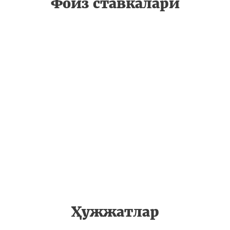
Фоиз ставкалари
Ҳужжатлар