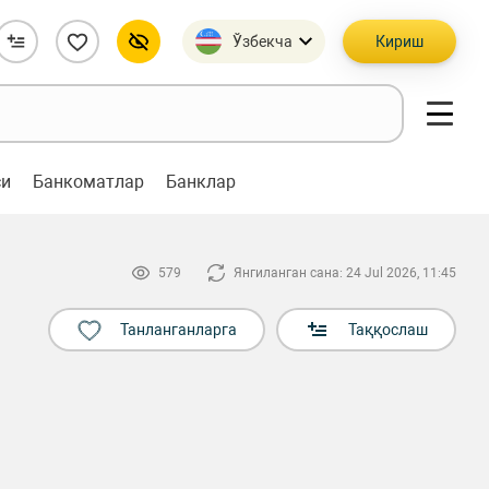
Ўзбекча
Кириш
си
Банкоматлар
Банклар
579
Янгиланган сана: 24 Jul 2026, 11:45
Танланганларга
Таққослаш