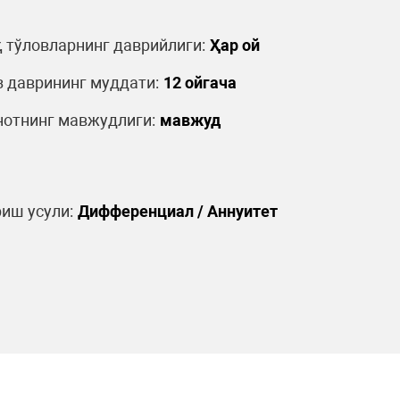
 тўловларнинг даврийлиги:
Ҳар ой
 даврининг муддати:
12 ойгача
отнинг мавжудлиги:
мавжуд
иш усули:
Дифференциал / Аннуитет