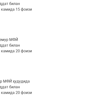
уддат билан
г камида 15 фоизи
-Темур МФЙ
уддат билан
г камида 20 фоизи
зор МФЙ ҳудудида
уддат билан
г камида 20 фоизи