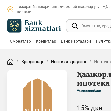
Тижорат банкларининг жисмоний шахслар учун мўл
портали
Омонатлар
Кредитлар
Банк карталари
Пул ўт
Кредитлар
Ипотека кредити
Ипотека
Ҳамкорл
ипотека
Ўзмиллийбанк
15% дан