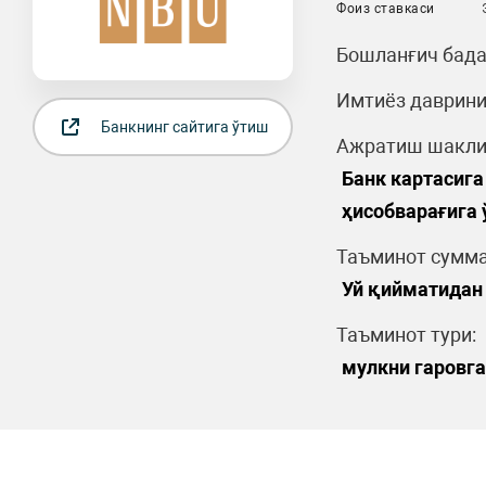
Фоиз ставкаси
Бошланғич бада
Имтиёз даврини
Банкнинг сайтига ўтиш
Ажратиш шакли
Банк картасига
ҳисобварағига
Таъминот сумма
Уй қийматидан
Таъминот тури:
мулкни гаровга