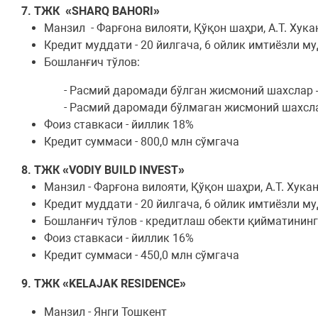
7. ТЖК «SHARQ BAHORI»
Манзил - Фарғона вилояти, Қўқон шаҳри, А.Т. Хук
Кредит муддати - 20 йилгача, 6 ойлик имтиёзли м
Бошланғич тўлов:
- Расмий даромади бўлган жисмоний шахслар 
- Расмий даромади бўлмаган жисмоний шахсла
Фоиз ставкаси - йиллик 18%
Кредит суммаси - 800,0 млн сўмгача
8. ТЖК «VODIY BUILD INVEST»
Манзил - Фарғона вилояти, Қўқон шаҳри, А.Т. Хука
Кредит муддати - 20 йилгача, 6 ойлик имтиёзли м
Бошланғич тўлов - кредитлаш обекти қийматинин
Фоиз ставкаси - йиллик 16%
Кредит суммаси - 450,0 млн сўмгача
9. ТЖК «KELAJAK RESIDENCE»
Манзил - Янги Тошкент