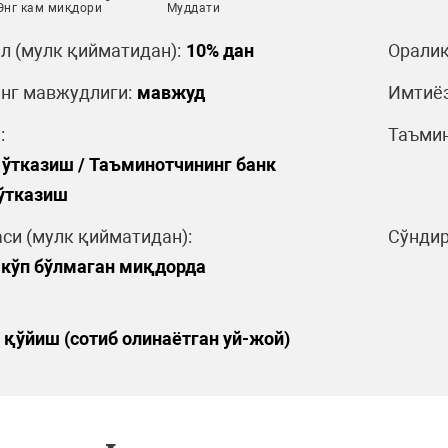
Энг кам миқдори
Муддати
л (мулк қийматидан):
10% дан
Оралиқ
нг мавжудлиги:
мавжуд
Имтиёз
:
Таъмин
 ўтказиш / Таъминотчининг банк
 ўтказиш
си (мулк қийматидан):
Сўндир
 кўп бўлмаган миқдорда
 қўйиш (сотиб олинаётган уй-жой)