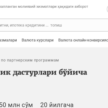
жалланган молиявий хизматлари ҳақидаги ахборот
казмалари
Валюта курслари
Валюта онлайн-конверсия
 по партнерским программам
ик дастурлари бўйича
50 млн сўм
20 йилгача