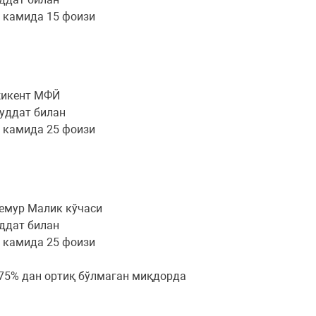
г камида 15 фоизи
ожикент МФЙ
муддат билан
г камида 25 фоизи
Темур Малик кўчаси
уддат билан
г камида 25 фоизи
 75% дан ортиқ бўлмаган миқдорда