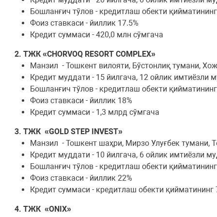
Бошланғич тўлов - кредитлаш обекти қийматинин
Фоиз ставкаси - йиллик 17.5%
Кредит суммаси - 420,0 млн сўмгача
2. ТЖК «CHORVOQ RESORT COMPLEX»
Манзил - Тошкент вилояти, Бўстонлиқ тумани, Х
Кредит муддати - 15 йилгача, 12 ойлик имтиёзли 
Бошланғич тўлов - кредитлаш обекти қийматинин
Фоиз ставкаси - йиллик 18%
Кредит суммаси - 1,3 млрд сўмгача
3. ТЖК «GOLD STEP INVEST»
Манзил - Тошкент шаҳри, Мирзо Улуғбек тумани, 
Кредит муддати - 10 йилгача, 6 ойлик имтиёзли м
Бошланғич тўлов - кредитлаш обекти қийматинин
Фоиз ставкаси - йиллик 22%
Кредит суммаси - кредитлаш обекти қийматининг
4. ТЖК «ONIX»