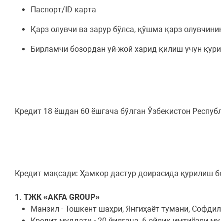
Паспорт/ID карта
Қарз олувчи ва зарур бўлса, қўшма қарз олувчин
Бирламчи бозордан уй-жой харид қилиш учун қур
Kредит 18 ёшдан 60 ёшгача бўлган Ўзбекистон Респу
Кредит мақсади: Ҳамкор дастур доирасида қурилиш б
1. ТЖК
«AKFA GROUP»
Манзил - Тошкент шаҳри, Янгиҳаёт тумани, Софдил
Кредит муддати - 20 йилгача, 6 ойлик имтиёзли м