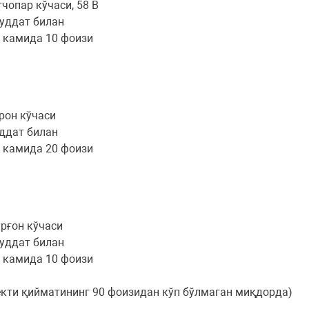
чопар кўчаси, 58 В
муддат билан
г камида 10 фоизи
рон кўчаси
уддат билан
г камида 20 фоизи
рғон кўчаси
муддат билан
г камида 10 фоизи
екти қийматининг 90 фоизидан кўп бўлмаган миқдорда)