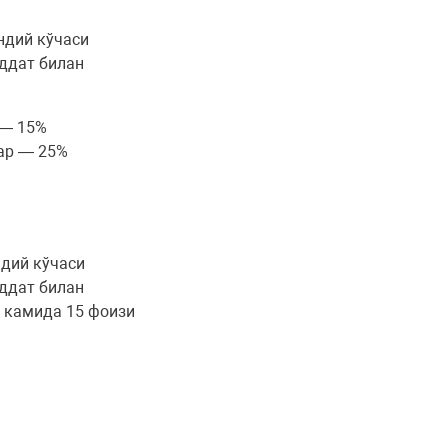
андий кўчаси
уддат билан
— 15%
р — 25%
ндий кўчаси
уддат билан
г камида 15 фоизи