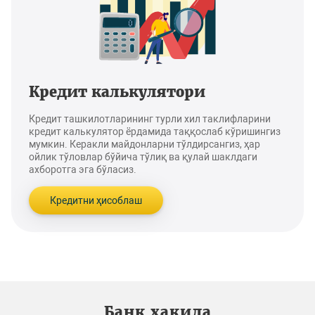
Кредит калькулятори
Кредит ташкилотларининг турли хил таклифларини
кредит калькулятор ёрдамида таққослаб кўришингиз
мумкин. Керакли майдонларни тўлдирсангиз, ҳар
ойлик тўловлар бўйича тўлиқ ва қулай шаклдаги
ахборотга эга бўласиз.
Кредитни ҳисоблаш
Банк ҳақида