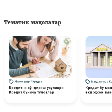
Тематик мақолалар
Мақолалар / Кредит
Мақолалар / К
Кредитни сўндириш усуллари |
Кредит бу маж
Кредит бўйича тўловлар
ёки эҳсон эма