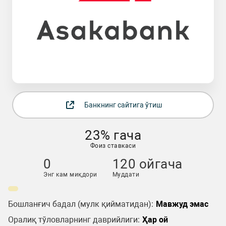
Банкнинг сайтига ўтиш
23% гача
Фоиз ставкаси
0
120 ойгача
Энг кам миқдори
Муддати
Бошланғич бадал (мулк қийматидан):
Мавжуд эмас
Оралиқ тўловларнинг даврийлиги:
Ҳар ой