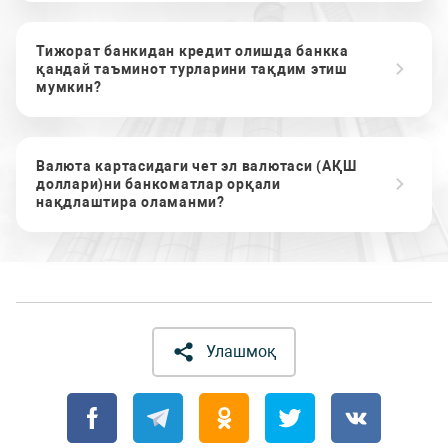
Тижорат банкидан кредит олишда банкка
қандай таъминот турларини тақдим этиш
мумкин?
Валюта картасидаги чет эл валютаси (АҚШ
доллари)ни банкоматлар орқали
нақдлаштира оламанми?
Улашмоқ