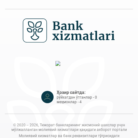
Ҳозир сайтда:
рўйхатдан ўтганлар - 0
меҳмонлар - 4
© 2020 – 2026, Тижорат банкларининг жисмоний шахслар учун
мўлжалланган молиявий хизматлари ҳақидаги ахборот портали
Молиявий хизматлар ва банк реквизитлари тўғрисидаги