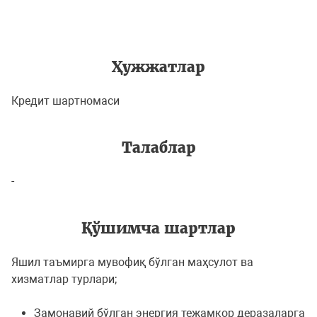
Ҳужжатлар
Кредит шартномаси
Талаблар
-
Қўшимча шартлар
Яшил таъмирга мувофиқ бўлган маҳсулот ва
хизматлар турлари;
Замонавий бўлган энергия тежамкор деразаларга