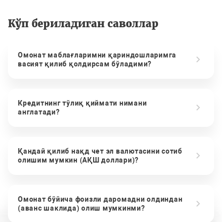
Кўп бериладиган саволлар
Омонат маблағларимни қариндошларимга
васият қилиб қолдирсам бўладими?
Кредитнинг тўлиқ қиймати нимани
англатади?
Қандай қилиб нақд чет эл валютасини сотиб
олишим мумкин (АҚШ доллари)?
Омонат бўйича фоизли даромадни олдиндан
(аванс шаклида) олиш мумкинми?