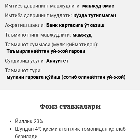
Имтиёз даврининг мавжудлиги:
мавжуд эмас
Имтиёз даврининг муддати:
кўзда тутилмаган
Ажратиш шакли:
Банк картасига ўтказиш
Таъминотнинг мавжудлиги:
мавжуд
Таъминот суммаси (мулк қийматидан):
Таъмирланаётган уй-жой гарови
Сўндириш усули:
Аннуитет
Таъминот тури:
мулкни гаровга қўйиш (сотиб олинаётган уй-жой)
Фоиз ставкалари
Йиллик 23%
Шундан 4% қисми агентлик томонидан қоплаб
берилади