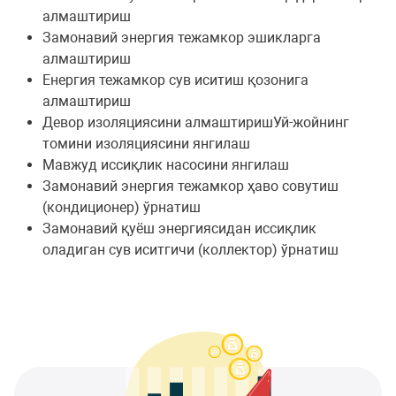
алмаштириш
Замонавий энергия тежамкор эшикларга
алмаштириш
Енергия тежамкор сув иситиш қозонига
алмаштириш
Девор изоляциясини алмаштиришУй-жойнинг
томини изоляциясини янгилаш
Мавжуд иссиқлик насосини янгилаш
Замонавий энергия тежамкор ҳаво совутиш
(кондиционер) ўрнатиш
Замонавий қуёш энергиясидан иссиқлик
оладиган сув иситгичи (коллектор) ўрнатиш