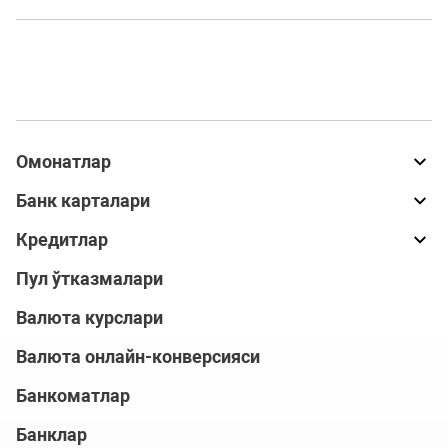
Омонатлар
Банк карталари
Кредитлар
Пул ўтказмалари
Валюта курслари
Валюта онлайн-конверсияси
Банкоматлар
Банклар