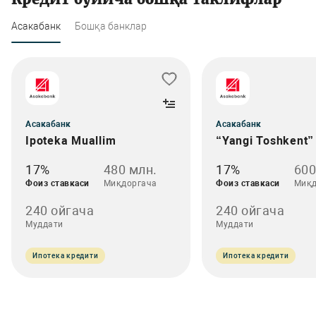
Асакабанк
Бошқа банклар
Асакабанк
Асакабанк
Ipoteka Muallim
“Yangi Toshkent”
17%
480 млн.
17%
600
Фоиз ставкаси
Миқдоргача
Фоиз ставкаси
Миқд
240 ойгача
240 ойгача
Муддати
Муддати
Ипотека кредити
Ипотека кредити