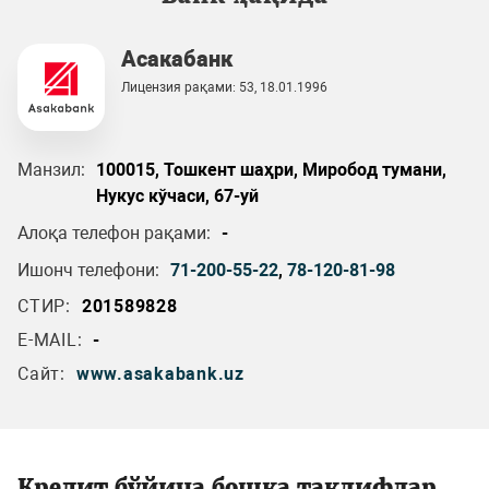
Асакабанк
Лицензия рақами: 53, 18.01.1996
Манзил:
100015, Тошкент шаҳри, Миробод тумани,
Нукус кўчаси, 67-уй
Алоқа телефон рақами:
-
Ишонч телефони:
71-200-55-22
,
78-120-81-98
СТИР:
201589828
E-MAIL:
-
Сайт:
www.asakabank.uz
Кредит бўйича бошқа таклифлар