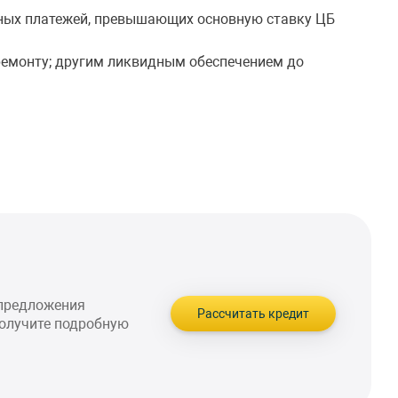
нтных платежей, превышающих основную ставку ЦБ
монту; другим ликвидным обеспечением до
 предложения
Рассчитать кредит
получите подробную