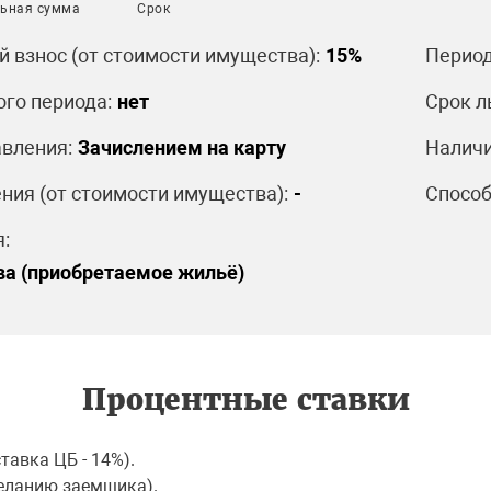
ьная сумма
Срок
 взнос (от стоимости имущества):
15%
Период
ого периода:
нет
Срок л
вления:
Зачислением на карту
Наличи
ния (от стоимости имущества):
-
Способ
:
ва (приобретаемое жильё)
Процентные ставки
тавка ЦБ - 14%).
еланию заемщика).