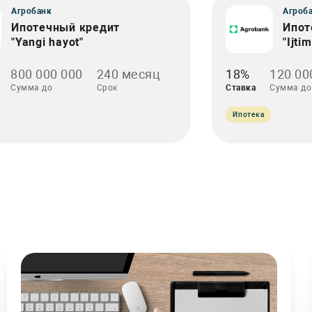
Агробанк
Агроб
Ипотечный кредит
Ипот
"Yangi hayot"
"Ijti
800 000 000
240 месяц
18%
120 00
Сумма до
Срок
Ставка
Сумма до
Ипотека