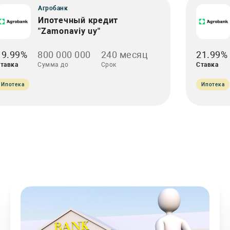
Агробанк
Ипотечный кредит
"Zamonaviy uy"
19.99%
800 000 000
240 месяц
21.99%
тавка
Сумма до
Срок
Ставка
Ипотека
Ипотека