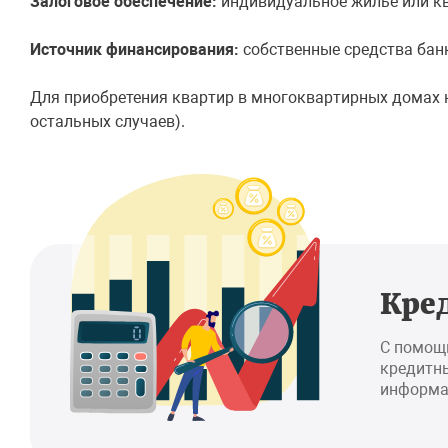
Залоговое обеспечение:
индивидуальное жилье или кв
Источник финансирования:
собственные средства бан
Для приобретения квартир в многоквартирных домах н
остальных случаев).
Кре
С помощ
кредитны
информа