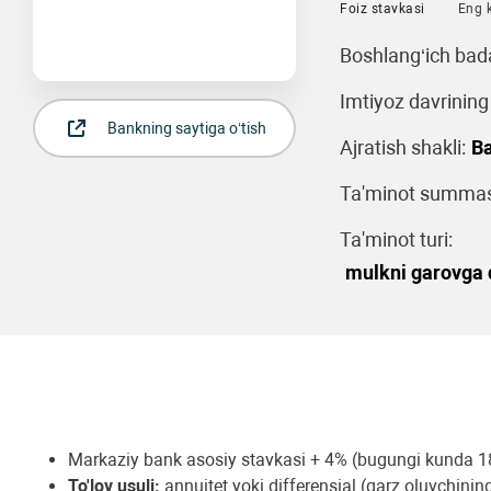
Foiz stavkasi
Eng 
Boshlang‘ich bad
Imtiyoz davrining
Bankning saytiga o‘tish
Ajratish shakli:
Ba
Ta'minot summasi
Ta'minot turi:
mulkni garovga q
Markaziy bank asosiy stavkasi + 4% (bugungi kunda 1
To'lov usuli:
annuitet yoki differensial (qarz oluvchining