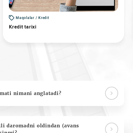
Maqolalar / Kredit
Kredit tarixi
ymati nimani anglatadi?
zli daromadni oldindan (avans
kinmi?