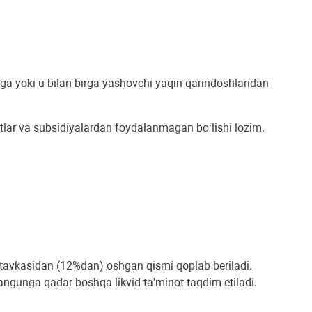
iga yoki u bilan birga yashovchi yaqin qarindoshlaridan
editlar va subsidiyalardan foydalanmagan bo‘lishi lozim.
 stavkasidan (12%dan) oshgan qismi qoplab beriladi.
langunga qadar boshqa likvid ta'minot taqdim etiladi.