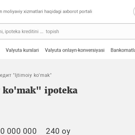
n moliyaviy xizmatlari haqidagi axborot portali
Valyuta kurslari
Valyuta onlayn-konversiyasi
Bankomatl
дит "Ijtimoiy ko'mak"
y ko'mak" ipoteka
0 000 000
240 oy