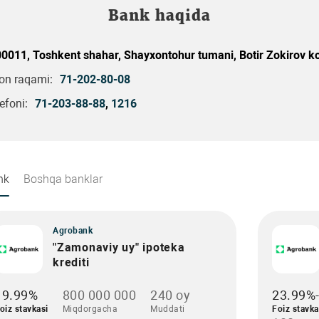
Bank haqida
0011, Toshkent shahar, Shayxontohur tumani, Botir Zokirov ko
fon raqami:
71-202-80-08
efoni:
71-203-88-88
,
1216
nk
Boshqa banklar
Agrobank
"Zamonaviy uy" ipoteka
krediti
19.99%
800 000 000
240 oy
23.99%
oiz stavkasi
Miqdorgacha
Muddati
Foiz stavka