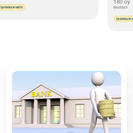
180 oy
Muddati
Ipoteka krediti
Ipoteka kre