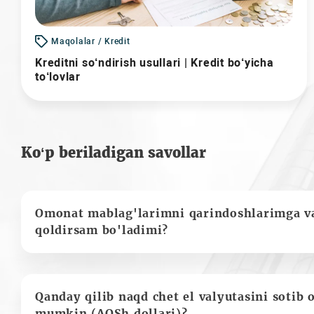
Maqolalar / Kredit
Kreditni so‘ndirish usullari | Kredit bo‘yicha
to‘lovlar
Ko‘p beriladigan savollar
Omonat mablag'larimni qarindoshlarimga va
qoldirsam bo'ladimi?
Qanday qilib naqd chet el valyutasini sotib 
mumkin (AQSh dollari)?