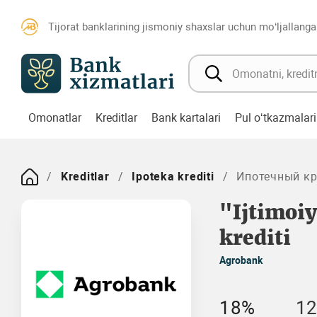
Tijorat banklarining jismoniy shaxslar uchun mo‘ljallanga
Omonatlar
Kreditlar
Bank kartalari
Pul o‘tkazmalari
Kreditlar
Ipoteka krediti
Ипотечный кре
"Ijtimoi
krediti
Agrobank
18%
12