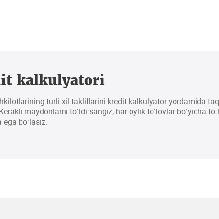
it kalkulyatori
hkilotlarining turli xil takliflarini kredit kalkulyator yordamida t
erakli maydonlarni to‘ldirsangiz, har oylik to‘lovlar bo‘yicha to‘
 ega bo‘lasiz.