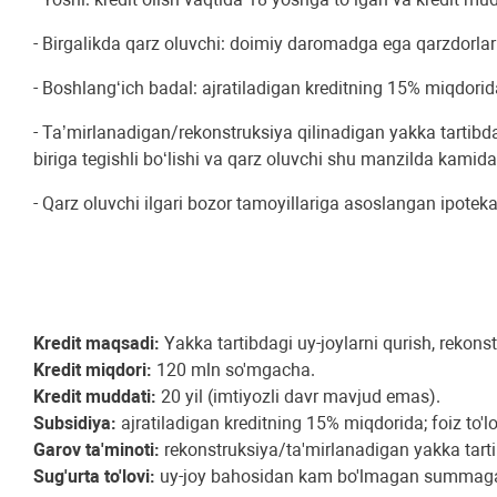
- Birgalikda qarz oluvchi: doimiy daromadga ega qarzdorlar
- Boshlang‘ich badal: ajratiladigan kreditning 15% miqdorid
- Ta’mirlanadigan/rekonstruksiya qilinadigan yakka tartibda
biriga tegishli bo‘lishi va qarz oluvchi shu manzilda kamida
- Qarz oluvchi ilgari bozor tamoyillariga asoslangan ipoteka
Kredit maqsadi:
Yakka tartibdagi uy-joylarni qurish, rekons
Kredit miqdori:
120 mln so'mgacha.
Kredit muddati:
20 yil (imtiyozli davr mavjud emas).
Subsidiya:
ajratiladigan kreditning 15% miqdorida; foiz to
Garov ta'minoti:
rekonstruksiya/ta'mirlanadigan yakka tartib
Sug'urta to'lovi:
uy-joy bahosidan kam bo'lmagan summaga s