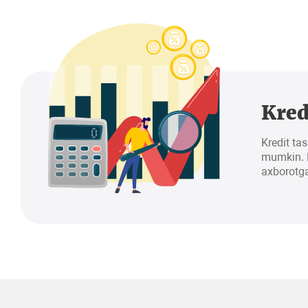
Kred
Kredit tas
mumkin. K
axborotga