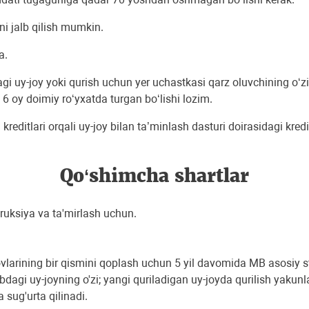
ni jalb qilish mumkin.
a.
gi uy-joy yoki qurish uchun yer uchastkasi qarz oluvchining o‘z
 6 oy doimiy ro‘yxatda turgan bo‘lishi lozim.
 kreditlari orqali uy-joy bilan ta’minlash dasturi doirasidagi kr
Qo‘shimcha shartlar
truksiya va ta'mirlash uchun.
'lovlarining bir qismini qoplash uchun 5 yil davomida MB asosiy
dagi uy-joyning o'zi; yangi quriladigan uy-joyda qurilish yakun
ug'urta qilinadi.