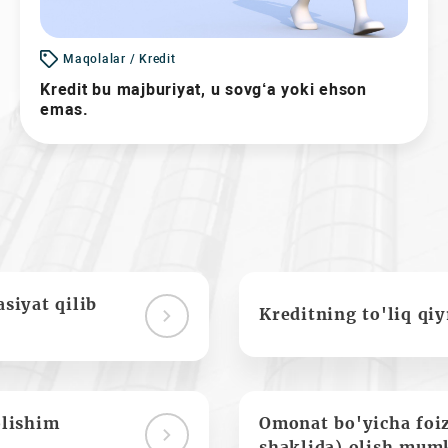
Maqolalar / Kredit
Kredit bu majburiyat, u sovg‘a yoki ehson
emas.
siyat qilib
Kreditning to'liq qi
olishim
Omonat bo'yicha foi
shaklida) olish mum