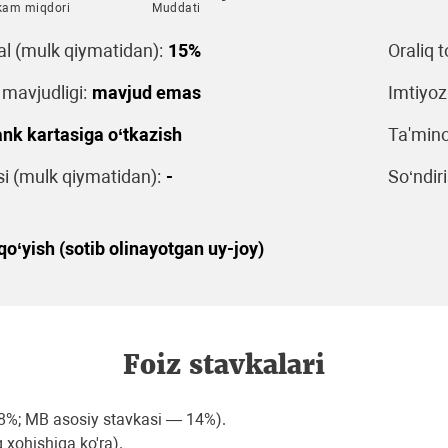
kam miqdori
Muddati
al (mulk qiymatidan):
15%
Oraliq t
 mavjudligi:
mavjud emas
Imtiyoz
nk kartasiga o‘tkazish
Ta'mino
 (mulk qiymatidan):
-
So‘ndiri
o‘yish (sotib olinayotgan uy-joy)
Foiz stavkalari
8%; MB asosiy stavkasi — 14%).
 xohishiga ko'ra).