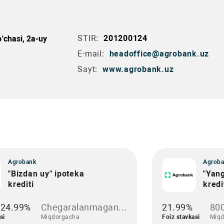
STIR:
201200124
‘chasi, 2a-uy
E-mail:
headoffice@agrobank.uz
Sayt:
www.agrobank.uz
Agrobank
Agroba
"Bizdan uy" ipoteka
"Yang
krediti
kredi
-24.99%
Chegaralanmagan...
21.99%
800
si
Miqdorgacha
Foiz stavkasi
Miqd