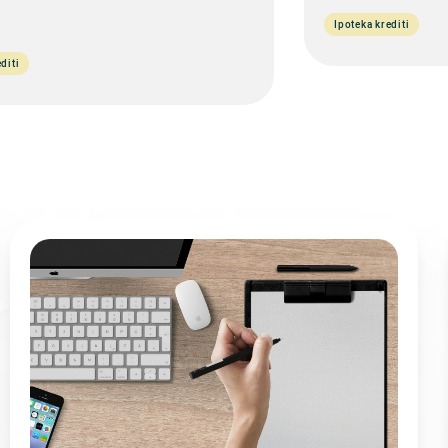
Ipoteka krediti
diti