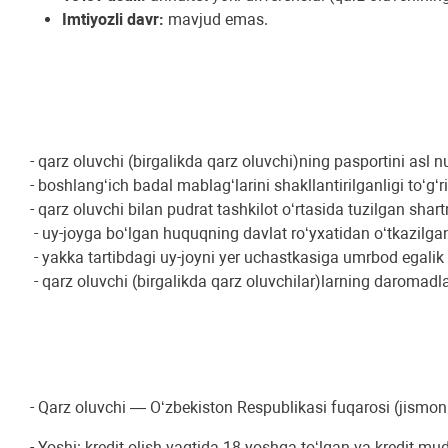
Imtiyozli davr:
mavjud emas.
- qarz oluvchi (birgalikda qarz oluvchi)ning pasportini asl 
- boshlang‘ich badal mablag‘larini shakllantirilganligi to‘
- qarz oluvchi bilan pudrat tashkilot o‘rtasida tuzilgan shar
- uy-joyga bo‘lgan huquqning davlat ro‘yxatidan o‘tkazilga
- yakka tartibdagi uy-joyni yer uchastkasiga umrbod egalik q
- qarz oluvchi (birgalikda qarz oluvchilar)larning daromadla
- Qarz oluvchi — O‘zbekiston Respublikasi fuqarosi (jismon
- Yoshi: kredit olish vaqtida 18 yoshga to‘lgan va kredit 