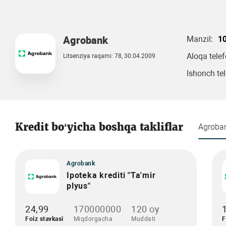
Agrobank
Manzil:
10
Aloqa tele
Litsenziya raqami: 78, 30.04.2009
Ishonch tel
Kredit bo‘yicha boshqa takliflar
Agroba
Agrobank
Ipoteka krediti "Ta'mir
plyus"
24,99
170000000
120 oy
Foiz stavkasi
Miqdorgacha
Muddati
F