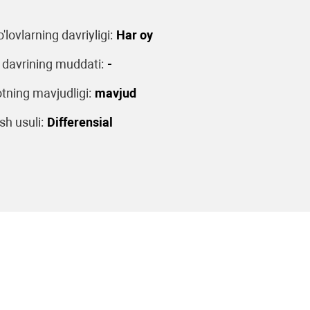
o'lovlarning davriyligi:
Har oy
 davrining muddati:
-
tning mavjudligi:
mavjud
sh usuli:
Differensial