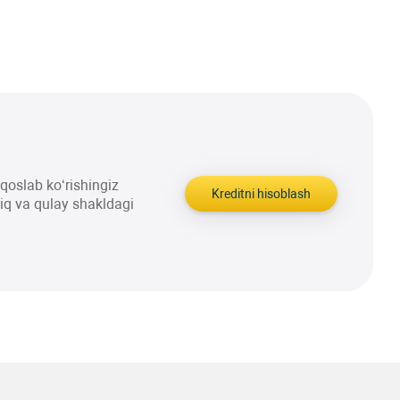
aqqoslab ko‘rishingiz
Kreditni hisoblash
liq va qulay shakldagi