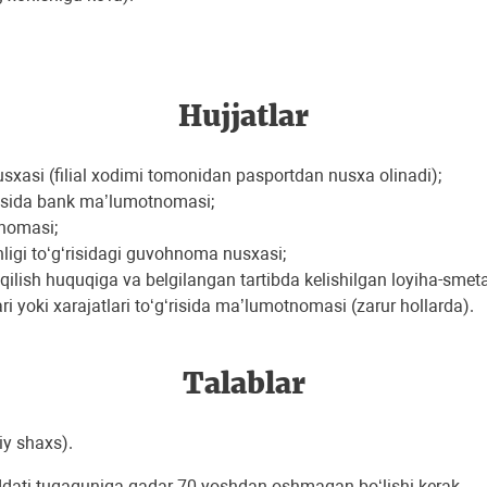
Hujjatlar
nusxasi (filial xodimi tomonidan pasportdan nusxa olinadi);
g‘risida bank ma’lumotnomasi;
tnomasi;
nligi to‘g‘risidagi guvohnoma nusxasi;
ilish huquqiga va belgilangan tartibda kelishilgan loyiha-smeta 
ri yoki xarajatlari to‘g‘risida ma’lumotnomasi (zarur hollarda).
Talablar
iy shaxs).
muddati tugaguniga qadar 70 yoshdan oshmagan bo‘lishi kerak.