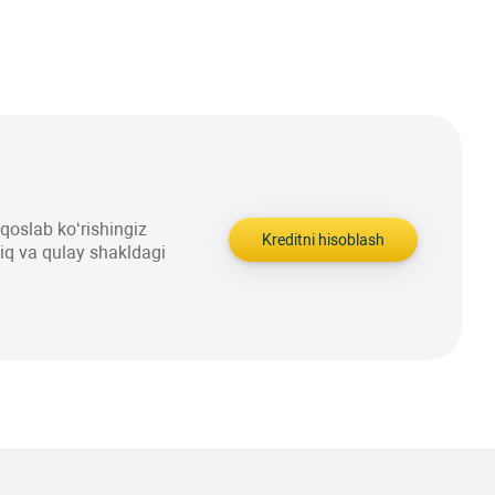
aqqoslab ko‘rishingiz
Kreditni hisoblash
liq va qulay shakldagi