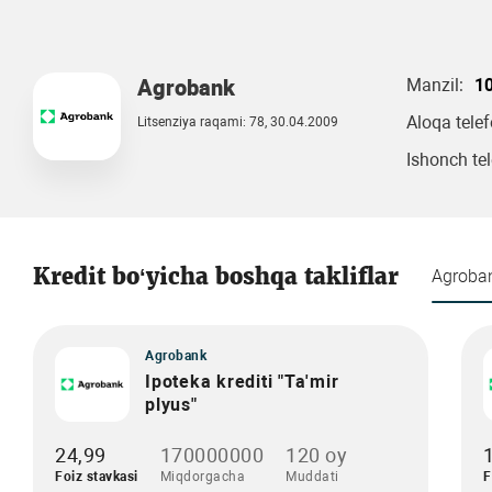
Agrobank
Manzil:
10
Aloqa tele
Litsenziya raqami: 78, 30.04.2009
Ishonch tel
Kredit bo‘yicha boshqa takliflar
Agroba
Agrobank
Ipoteka krediti "Ta'mir
plyus"
24,99
170000000
120 oy
Foiz stavkasi
Miqdorgacha
Muddati
F