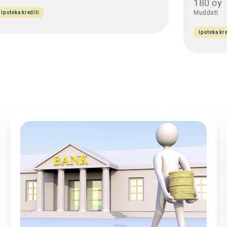
180 oy
Muddati
Ipoteka krediti
Ipoteka kre