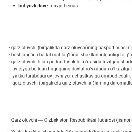
Imtiyozli davr:
mavjud emas.
- qarz oluvchi (birgalikda qarz oluvchi)ning pasportini asl 
- boshlang‘ich badal mablag‘larini shakllantirilganligi to‘
- qarz oluvchi bilan pudrat tashkilot o‘rtasida tuzilgan shar
- uy-joyga bo‘lgan huquqning davlat ro‘yxatidan o‘tkazilga
- yakka tartibdagi uy-joyni yer uchastkasiga umrbod egalik q
- qarz oluvchi (birgalikda qarz oluvchilar)larning daromadla
- Qarz oluvchi — O‘zbekiston Respublikasi fuqarosi (jismon
- Yoshi: kredit olish vaqtida 18 yoshga to‘lgan va kredit 