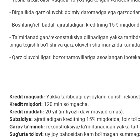
- Birgalikda qarz oluvchi: doimiy daromadga ega qarzdorlar
- Boshlang‘ich badal: ajratiladigan kreditning 15% miqdorid
- Ta’mirlanadigan/rekonstruksiya qilinadigan yakka tartibda
biriga tegishli bo‘lishi va qarz oluvchi shu manzilda kamida
- Qarz oluvchi ilgari bozor tamoyillariga asoslangan ipoteka
Kredit maqsadi:
Yakka tartibdagi uy-joylarni qurish, rekons
Kredit miqdori:
120 mln so'mgacha.
Kredit muddati:
20 yil (imtiyozli davr mavjud emas).
Subsidiya:
ajratiladigan kreditning 15% miqdorida; foiz to
Garov ta'minoti:
rekonstruksiya/ta'mirlanadigan yakka tartib
Sug'urta to'lovi:
uy-joy bahosidan kam bo'lmagan summaga s