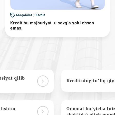
Maqolalar / Kredit
Kredit bu majburiyat, u sovg‘a yoki ehson
emas.
siyat qilib
Kreditning to'liq qi
olishim
Omonat bo'yicha foi
shaklida) olish mum