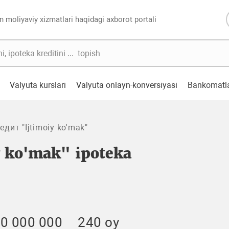
n moliyaviy xizmatlari haqidagi axborot portali
Valyuta kurslari
Valyuta onlayn-konversiyasi
Bankomatl
дит "Ijtimoiy ko'mak"
y ko'mak" ipoteka
0 000 000
240 oy