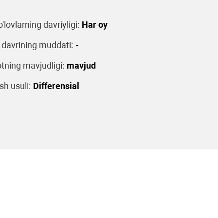
o'lovlarning davriyligi:
Har oy
 davrining muddati:
-
tning mavjudligi:
mavjud
sh usuli:
Differensial