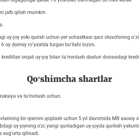
ni jalb qilish mumkin.
a.
gi uy-joy yoki qurish uchun yer uchastkasi qarz oluvchining o‘z
 6 oy doimiy ro‘yxatda turgan bo‘lishi lozim.
 kreditlari orqali uy-joy bilan ta’minlash dasturi doirasidagi kr
Qo‘shimcha shartlar
truksiya va ta'mirlash uchun.
'lovlarining bir qismini qoplash uchun 5 yil davomida MB asosiy
dagi uy-joyning o'zi; yangi quriladigan uy-joyda qurilish yakun
ug'urta qilinadi.