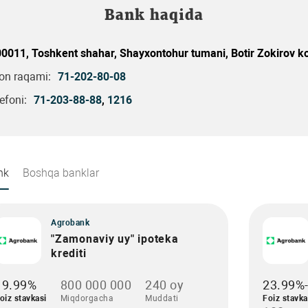
Bank haqida
0011, Toshkent shahar, Shayxontohur tumani, Botir Zokirov ko
fon raqami:
71-202-80-08
efoni:
71-203-88-88
,
1216
nk
Boshqa banklar
Agrobank
"Zamonaviy uy" ipoteka
krediti
19.99%
800 000 000
240 oy
23.99%
oiz stavkasi
Miqdorgacha
Muddati
Foiz stavka