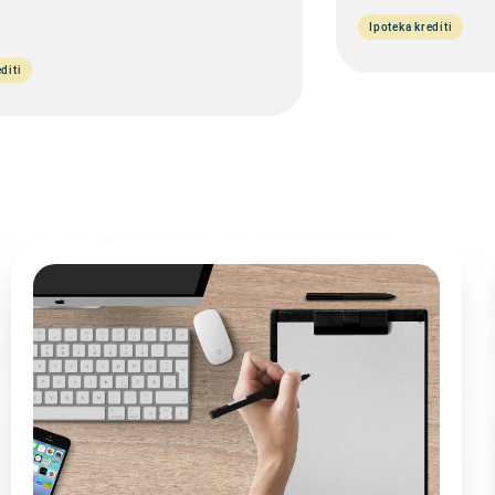
Ipoteka krediti
diti