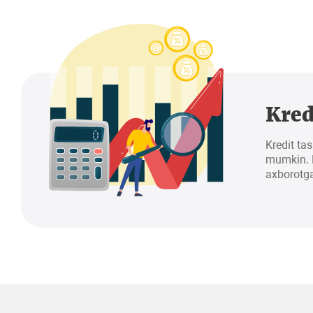
Kred
Kredit tas
mumkin. K
axborotga