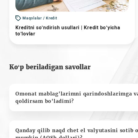
Maqolalar / Kredit
Kreditni so‘ndirish usullari | Kredit bo‘yicha
to‘lovlar
Ko‘p beriladigan savollar
Omonat mablag'larimni qarindoshlarimga va
qoldirsam bo'ladimi?
Qanday qilib naqd chet el valyutasini sotib 
mumkin (AQSh dollari)?