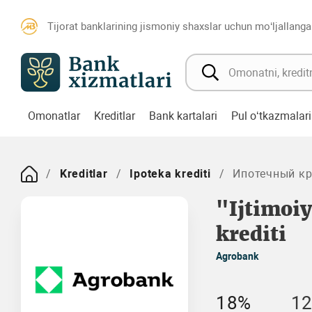
Tijorat banklarining jismoniy shaxslar uchun mo‘ljallanga
Omonatlar
Kreditlar
Bank kartalari
Pul o‘tkazmalari
Kreditlar
Ipoteka krediti
Ипотечный кре
"Ijtimoi
krediti
Agrobank
18%
12