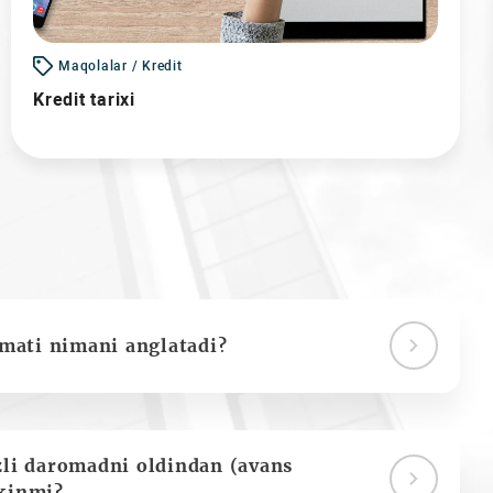
Maqolalar / Kredit
Kredit tarixi
ymati nimani anglatadi?
zli daromadni oldindan (avans
kinmi?