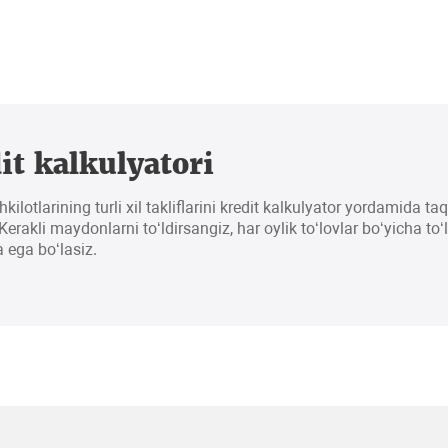
it kalkulyatori
hkilotlarining turli xil takliflarini kredit kalkulyator yordamida t
erakli maydonlarni to‘ldirsangiz, har oylik to‘lovlar bo‘yicha to‘
 ega bo‘lasiz.