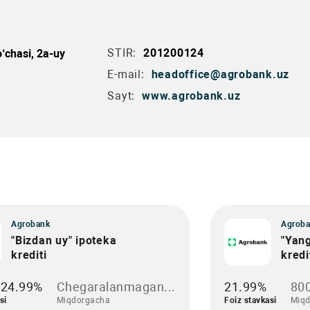
STIR:
201200124
‘chasi, 2a-uy
E-mail:
headoffice@agrobank.uz
Sayt:
www.agrobank.uz
Agrobank
Agroba
"Bizdan uy" ipoteka
"Yang
krediti
kredi
-24.99%
Chegaralanmagan...
21.99%
800
si
Miqdorgacha
Foiz stavkasi
Miqd