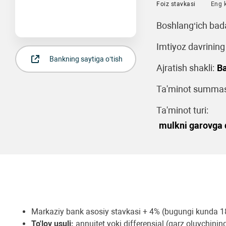
Foiz stavkasi
Eng 
Boshlang‘ich bad
Imtiyoz davrining
Bankning saytiga o‘tish
Ajratish shakli:
Ba
Ta'minot summasi
Ta'minot turi:
mulkni garovga q
Markaziy bank asosiy stavkasi + 4% (bugungi kunda 1
To'lov usuli:
annuitet yoki differensial (qarz oluvchining