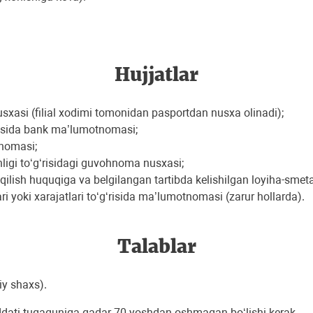
Hujjatlar
nusxasi (filial xodimi tomonidan pasportdan nusxa olinadi);
g‘risida bank ma’lumotnomasi;
tnomasi;
nligi to‘g‘risidagi guvohnoma nusxasi;
ilish huquqiga va belgilangan tartibda kelishilgan loyiha-smeta 
ri yoki xarajatlari to‘g‘risida ma’lumotnomasi (zarur hollarda).
Talablar
iy shaxs).
muddati tugaguniga qadar 70 yoshdan oshmagan bo‘lishi kerak.