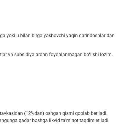
iga yoki u bilan birga yashovchi yaqin qarindoshlaridan
editlar va subsidiyalardan foydalanmagan bo‘lishi lozim.
 stavkasidan (12%dan) oshgan qismi qoplab beriladi.
langunga qadar boshqa likvid ta'minot taqdim etiladi.