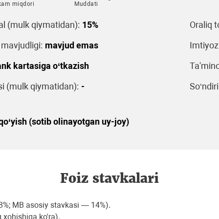
kam miqdori
Muddati
al (mulk qiymatidan):
15%
Oraliq t
 mavjudligi:
mavjud emas
Imtiyoz
nk kartasiga o‘tkazish
Ta'mino
 (mulk qiymatidan):
-
So‘ndiri
o‘yish (sotib olinayotgan uy-joy)
Foiz stavkalari
8%; MB asosiy stavkasi — 14%).
 xohishiga ko'ra).