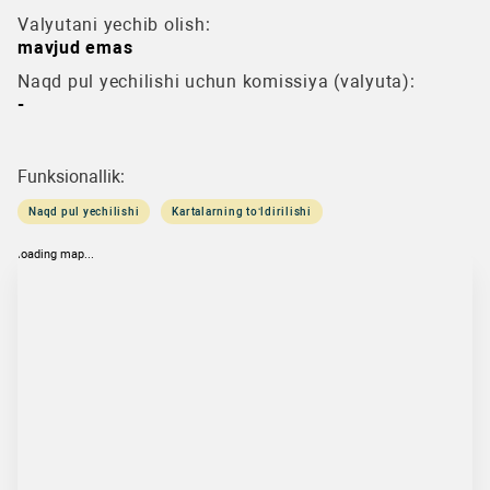
Valyutani yechib olish:
mavjud emas
Naqd pul yechilishi uchun komissiya (valyuta):
-
Funksionallik:
Naqd pul yechilishi
Kartalarning to‘ldirilishi
loading map...