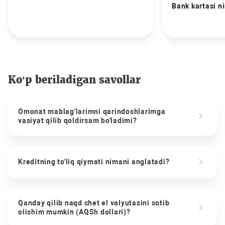
Bank kartasi n
Ko‘p beriladigan savollar
Omonat mablag'larimni qarindoshlarimga
vasiyat qilib qoldirsam bo'ladimi?
Kreditning to'liq qiymati nimani anglatadi?
Qanday qilib naqd chet el valyutasini sotib
olishim mumkin (AQSh dollari)?