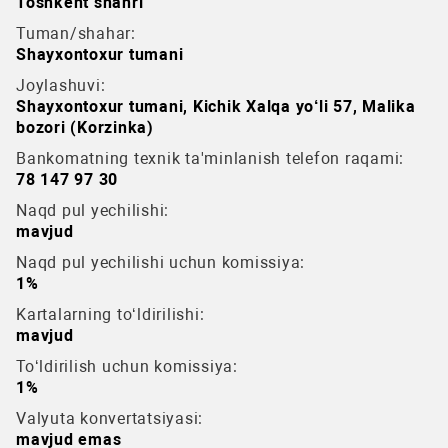
Toshkent shahri
Tuman/shahar:
Shayxontoxur tumani
Joylashuvi:
Shayxontoxur tumani, Kichik Xalqa yo‘li 57, Malika
bozori (Korzinka)
Bankomatning texnik ta'minlanish telefon raqami:
78 147 97 30
Naqd pul yechilishi:
mavjud
Naqd pul yechilishi uchun komissiya:
1%
Kartalarning to‘ldirilishi:
mavjud
To‘ldirilish uchun komissiya:
1%
Valyuta konvertatsiyasi:
mavjud emas