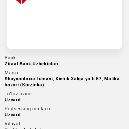
Bank:
Ziraat Bank Uzbekistan
Manzil:
Shayxontoxur tumani, Kichik Xalqa yo‘li 57, Malika
bozori (Korzinka)
To‘lov tizimi:
Uzcard
Protsessing markazi:
Uzcard
Viloyat: