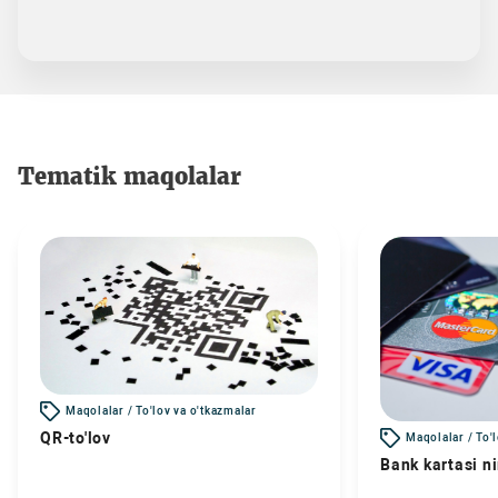
Tematik maqolalar
Maqolalar / To'lov va o'tkazmalar
QR-to'lov
Maqolalar / To'
Bank kartasi n