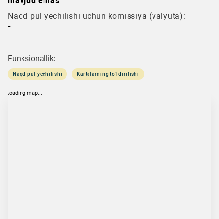
mavjud emas
Naqd pul yechilishi uchun komissiya (valyuta):
-
Funksionallik:
Naqd pul yechilishi
Kartalarning to‘ldirilishi
loading map...