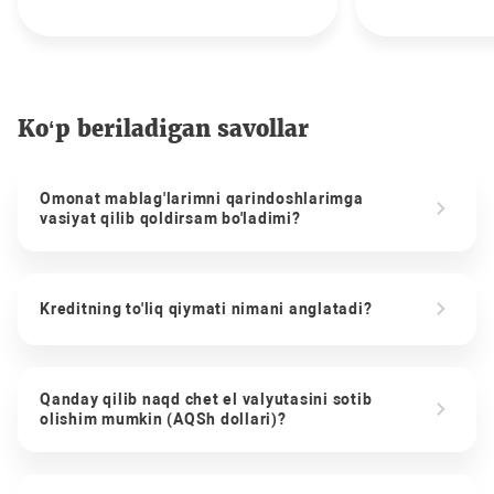
Ko‘p beriladigan savollar
Omonat mablag'larimni qarindoshlarimga
vasiyat qilib qoldirsam bo'ladimi?
Kreditning to'liq qiymati nimani anglatadi?
Qanday qilib naqd chet el valyutasini sotib
olishim mumkin (AQSh dollari)?