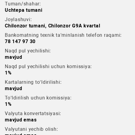
Tuman/shahar:
Uchtepa tumani
Joylashuvi:
Chilonzor tumani, Chilonzor G9A kvartal
Bankomatning texnik ta'minlanish telefon raqami:
78 147 97 30
Naqd pul yechilishi:
mavjud
Naqd pul yechilishi uchun komissiya:
1%
Kartalarning to‘ldirilishi:
mavjud
To‘ldirilish uchun komissiya:
1%
Valyuta konvertatsiyasi:
mavjud emas
Valyutani yechib olish: