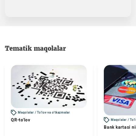
Tematik maqolalar
Maqolalar / To'lov va o'tkazmalar
QR-to'lov
Maqolalar / To'
Bank kartasi n