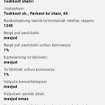
Toshkent shahri
Joylashuvi:
Toshkent sh., Parkent ko‘chasi, 66
Bankomatning texnik ta'minlanish telefon raqami:
1245
Naqd pul yechilishi:
mavjud
Naqd pul yechilishi uchun komissiya:
1%
Kartalarning to‘ldirilishi:
mavjud
To‘ldirilish uchun komissiya:
1%
Valyuta konvertatsiyasi:
mavjud
Valyutani yechib olish:
mavjud emas