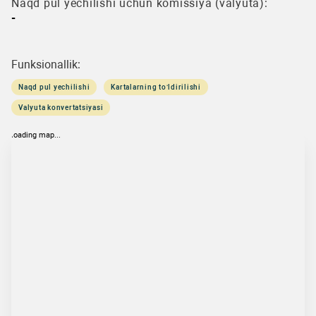
Naqd pul yechilishi uchun komissiya (valyuta):
-
Funksionallik:
Naqd pul yechilishi
Kartalarning to‘ldirilishi
Valyuta konvertatsiyasi
loading map...