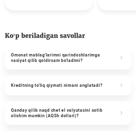
Ko‘p beriladigan savollar
Omonat mablag'larimni qarindoshlarimga
vasiyat qilib qoldirsam bo'ladimi?
Kreditning to'liq qiymati nimani anglatadi?
Qanday qilib naqd chet el valyutasini sotib
olishim mumkin (AQSh dollari)?