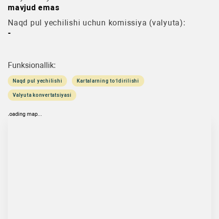
mavjud emas
Naqd pul yechilishi uchun komissiya (valyuta):
-
Funksionallik:
Naqd pul yechilishi
Kartalarning to‘ldirilishi
Valyuta konvertatsiyasi
loading map...