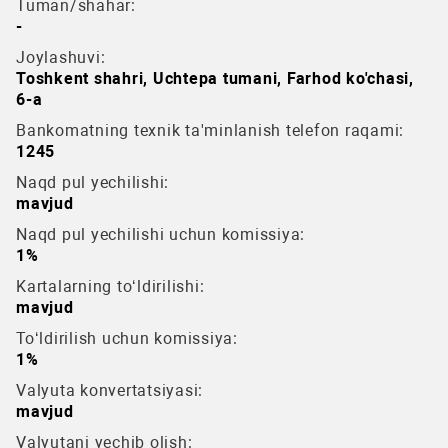
Tuman/shahar:
-
Joylashuvi:
Toshkent shahri, Uchtepa tumani, Farhod ko'chasi,
6-a
Bankomatning texnik ta'minlanish telefon raqami:
1245
Naqd pul yechilishi:
mavjud
Naqd pul yechilishi uchun komissiya:
1%
Kartalarning to‘ldirilishi:
mavjud
To‘ldirilish uchun komissiya:
1%
Valyuta konvertatsiyasi:
mavjud
Valyutani yechib olish: