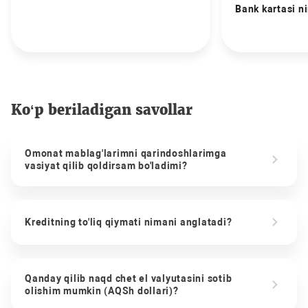
Bank kartasi n
Ko‘p beriladigan savollar
Omonat mablag'larimni qarindoshlarimga
vasiyat qilib qoldirsam bo'ladimi?
Kreditning to'liq qiymati nimani anglatadi?
Qanday qilib naqd chet el valyutasini sotib
olishim mumkin (AQSh dollari)?