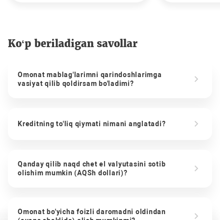
Ko‘p beriladigan savollar
Omonat mablag'larimni qarindoshlarimga
vasiyat qilib qoldirsam bo'ladimi?
Kreditning to'liq qiymati nimani anglatadi?
Qanday qilib naqd chet el valyutasini sotib
olishim mumkin (AQSh dollari)?
Omonat bo'yicha foizli daromadni oldindan