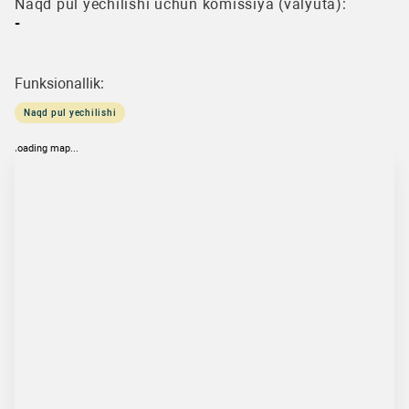
Naqd pul yechilishi uchun komissiya (valyuta):
-
Funksionallik:
Naqd pul yechilishi
loading map...