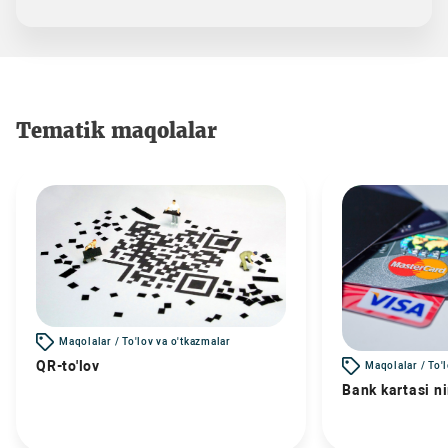
Tematik maqolalar
Maqolalar / To'lov va o'tkazmalar
QR-to'lov
Maqolalar / To'
Bank kartasi n