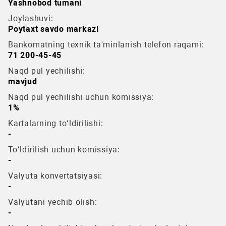
Yashnobod tumani
Joylashuvi:
Poytaxt savdo markazi
Bankomatning texnik ta'minlanish telefon raqami:
71 200-45-45
Naqd pul yechilishi:
mavjud
Naqd pul yechilishi uchun komissiya:
1%
Kartalarning to‘ldirilishi:
-
To‘ldirilish uchun komissiya:
-
Valyuta konvertatsiyasi:
-
Valyutani yechib olish:
-