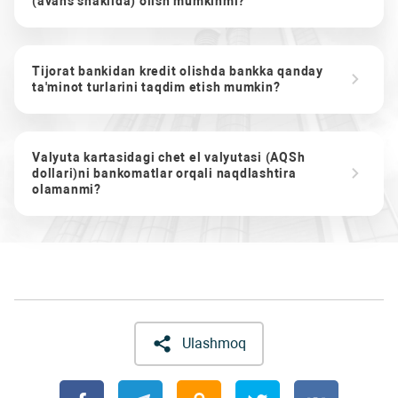
(avans shaklida) olish mumkinmi?
Tijorat bankidan kredit olishda bankka qanday
ta'minot turlarini taqdim etish mumkin?
Valyuta kartasidagi chet el valyutasi (AQSh
dollari)ni bankomatlar orqali naqdlashtira
olamanmi?
Ulashmoq