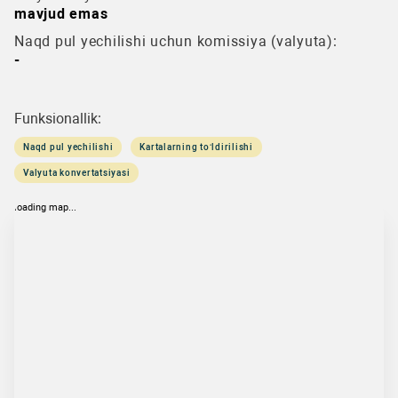
mavjud emas
Naqd pul yechilishi uchun komissiya (valyuta):
-
Funksionallik:
Naqd pul yechilishi
Kartalarning to‘ldirilishi
Valyuta konvertatsiyasi
loading map...