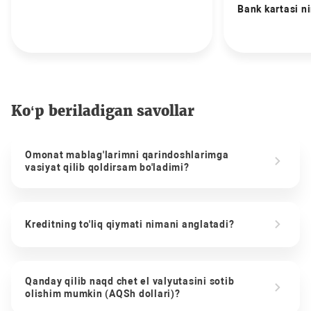
Bank kartasi n
Ko‘p beriladigan savollar
Omonat mablag'larimni qarindoshlarimga
vasiyat qilib qoldirsam bo'ladimi?
Kreditning to'liq qiymati nimani anglatadi?
Qanday qilib naqd chet el valyutasini sotib
olishim mumkin (AQSh dollari)?