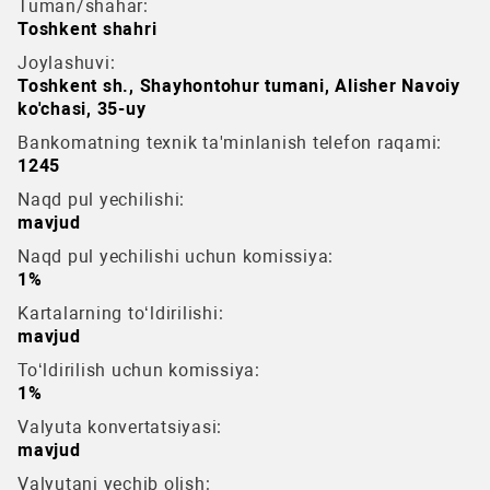
Tuman/shahar:
Toshkent shahri
Joylashuvi:
Toshkent sh., Shayhontohur tumani, Alisher Navoiy
ko'chasi, 35-uy
Bankomatning texnik ta'minlanish telefon raqami:
1245
Naqd pul yechilishi:
mavjud
Naqd pul yechilishi uchun komissiya:
1%
Kartalarning to‘ldirilishi:
mavjud
To‘ldirilish uchun komissiya:
1%
Valyuta konvertatsiyasi:
mavjud
Valyutani yechib olish: