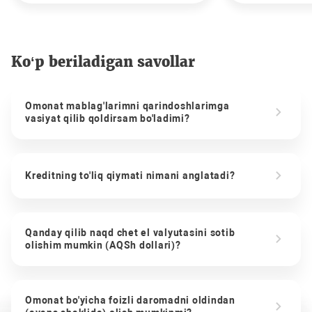
Ko‘p beriladigan savollar
Omonat mablag'larimni qarindoshlarimga
vasiyat qilib qoldirsam bo'ladimi?
Kreditning to'liq qiymati nimani anglatadi?
Qanday qilib naqd chet el valyutasini sotib
olishim mumkin (AQSh dollari)?
Omonat bo'yicha foizli daromadni oldindan