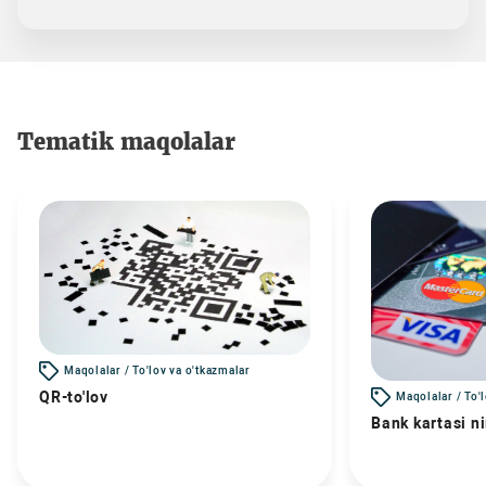
Tematik maqolalar
Maqolalar / To'lov va o'tkazmalar
QR-to'lov
Maqolalar / To'
Bank kartasi n