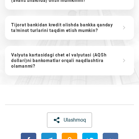
(avans shaklida) olish mumkinmi?
Tijorat bankidan kredit olishda bankka qanday
ta'minot turlarini taqdim etish mumkin?
Valyuta kartasidagi chet el valyutasi (AQSh
dollari)ni bankomatlar orqali naqdlashtira
olamanmi?
Ulashmoq