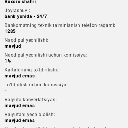
Buxoro shahri
Joylashuvi:
bank yonida - 24/7
Bankomatning texnik ta'minlanish telefon raqami:
1285
Naqd pul yechilishi:
mavjud
Naqd pul yechilishi uchun komissiya:
1%
Kartalarning to‘ldirilishi:
mavjud emas
To‘ldirilish uchun komissiya:
-
Valyuta konvertatsiyasi:
mavjud emas
Valyutani yechib olish:
mavjud emas