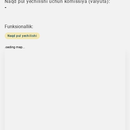
Naqd pul yechilishi uchun komissiya (valyuta):
-
Funksionallik:
Naqd pul yechilishi
loading map...