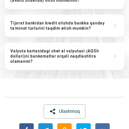
(avans shaklida) olish mumkinmi?
Tijorat bankidan kredit olishda bankka qanday
ta'minot turlarini taqdim etish mumkin?
Valyuta kartasidagi chet el valyutasi (AQSh
dollari)ni bankomatlar orqali naqdlashtira
olamanmi?
Ulashmoq