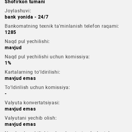
Shofirkon tumani
Joylashuvi:
bank yonida - 24/7
Bankomatning texnik ta'minlanish telefon raqami:
1285
Naqd pul yechilishi:
mavjud
Naqd pul yechilishi uchun komissiya:
1%
Kartalarning to‘ldirilishi:
mavjud emas
To‘ldirilish uchun komissiya:
-
Valyuta konvertatsiyasi:
mavjud emas
Valyutani yechib olish:
mavjud emas