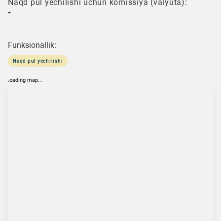
Naqd pul yechilishi uchun komissiya (valyuta):
-
Funksionallik:
Naqd pul yechilishi
loading map...