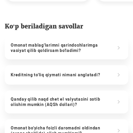
Ko‘p beriladigan savollar
Omonat mablag'larimni qarindoshlarimga
vasiyat qilib qoldirsam bo'ladimi?
Kreditning to'liq qiymati nimani anglatadi?
Qanday qilib naqd chet el valyutasini sotib
olishim mumkin (AQSh dollari)?
Omonat bo'yicha foizli daromadni oldindan