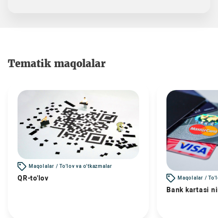
Tematik maqolalar
Maqolalar / To'lov va o'tkazmalar
QR-to'lov
Maqolalar / To'
Bank kartasi n