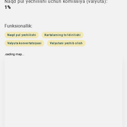
Naqd pul yechilishi uchun komissiya (valyuta):
1%
Funksionallik:
Naqd pul yechilishi
Kartalarning to‘ldirilishi
Valyuta konvertatsiyasi
Valyutani yechib olish
loading map...