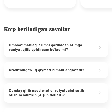
Ko‘p beriladigan savollar
Omonat mablag'larimni qarindoshlarimga
vasiyat qilib qoldirsam bo'ladimi?
Kreditning to'liq qiymati nimani anglatadi?
Qanday qilib naqd chet el valyutasini sotib
olishim mumkin (AQSh dollari)?