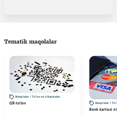
Tematik maqolalar
Maqolalar / To'lov va o'tkazmalar
QR-to'lov
Maqolalar / To'
Bank kartasi n