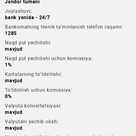
Jondor tumani
Joylashuvi:
bank yonida - 24/7
Bankomatning texnik ta'minlanish telefon raqami:
1285
Naqd pul yechilishi:
mavjud
Naqd pul yechilishi uchun komissiya:
1%
Kartalarning to‘ldirilishi:
mavjud
To‘ldirilish uchun komissiya:
0%
Valyuta konvertatsiyasi:
mavjud
Valyutani yechib olish:
mavjud